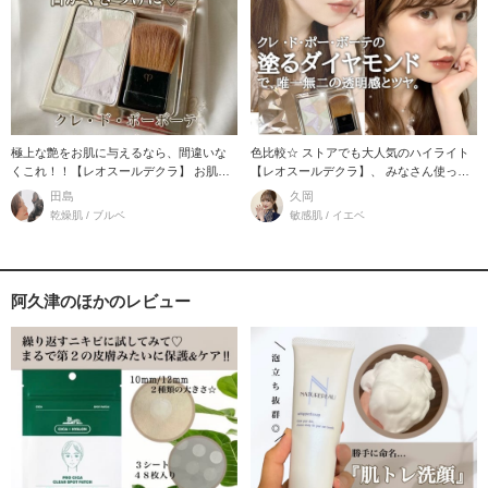
極上な艶をお肌に与えるなら、間違いな
色比較☆ ストアでも大人気のハイライト
くこれ！！【レオスールデクラ】 お肌に
【レオスールデクラ】、 みなさん使った
艶があって
事あり
田島
久岡
乾燥肌 / ブルベ
敏感肌 / イエベ
阿久津のほかのレビュー