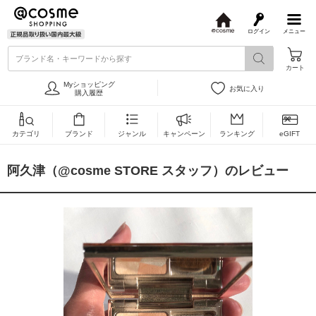
ログイン
メニュー
@
c
ブランド名・キーワードから探す
o
カート
s
m
Myショッピング
お気に入り
e
購入履歴
カテゴリ
ブランド
ジャンル
キャンペーン
ランキング
eGIFT
阿久津（@cosme STORE スタッフ）のレビュー