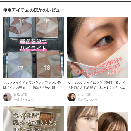
使用アイテムのほかのレビュー
マスクメイクでもワンランクアップの艶
＼＼マスクメイクはツヤで優勝する／／
肌メイクの完成！！ 保湿力があり肌へも
『お姉さん肌綺麗ですね〜！？』とお客
密着しやすく長
様に褒めて頂い
野原 梨菜
たなべ⌘
乾燥肌 / イエベ
混合肌 / ブルベ