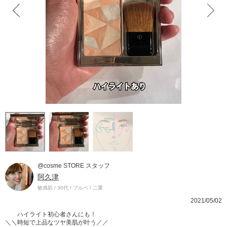
@cosme STORE スタッフ
阿久津
敏感肌 / 30代 / ブルベ / 二重
2021/05/02
ハイライト初心者さんにも！
＼＼時短で上品なツヤ美肌が叶う／／