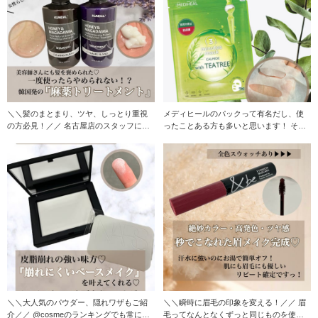
＼＼髪のまとまり、ツヤ、しっとり重視
メディヒールのパックって有名だし、使
の方必見！／／ 名古屋店のスタッフに紹
ったことある方も多いと思います！ そん
介されて何気な
なメディヒール
＼＼大人気のパウダー、隠れワザもご紹
＼＼瞬時に眉毛の印象を変える！／／ 眉
介／／ @cosmeのランキングでも常に上
毛ってなんとなくずっと同じものを使っ