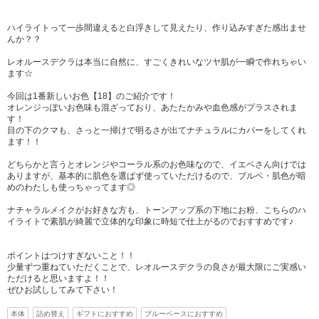
ハイライトって一歩間違えると白浮きして見えたり、作り込みすぎた感出ませ
んか？？
レオルースデクラは本当に自然に、すごくきれいなツヤ肌が一瞬で作れちゃい
ます☆
今回は1番新しいお色【18】のご紹介です！
オレンジっぽいお色味も混ざっており、あたたかみや血色感がプラスされま
す！
目の下のクマも、さっと一掃けで明るさが出てナチュラルにカバーをしてくれ
ます！！
どちらかと言うとオレンジやコーラル系のお色味なので、イエベさん向けでは
ありますが、基本的に肌色を選ばず使っていただけるので、ブルベ・肌色が暗
めのわたしも使っちゃってます◎
ナチャラルメイクがお好きな方も、トーンアップ系の下地にお粉、こちらのハ
イライトで素肌が綺麗で立体的な印象に時短で仕上がるのでおすすめです♪
ポイントはつけすぎないこと！！
少量ずつ重ねていただくことで、レオルースデクラの良さが最大限にご実感い
ただけると思いますよ！！
ぜひお試ししてみて下さい！
本体
詰め替え
ギフトにおすすめ
ブルーベースにおすすめ