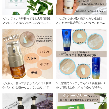
＼＼いざという時持ってると大活躍間違
＼＼10秒で洗い流す微アルカリ性洗顔！
いなし！／／ 気づいたらこんなところに
／／ 何だか肌調子良くないなー、ヒリヒ
ニキビが、
リするな
＼＼目元、労ってますか？／／ 日々携帯
＼＼家族でシェアしてもOK！美容液レベ
やパソコンと睨めっこしていたり、1日2
ルの日焼け止め／／ もう塗った瞬間のみ
万回ほど
ずみずしさ