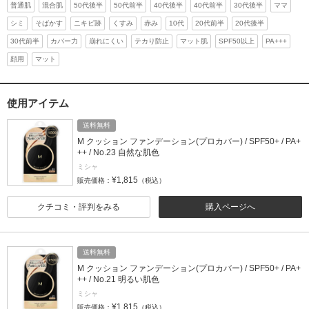
普通肌
混合肌
50代後半
50代前半
40代後半
40代前半
30代後半
ママ
シミ
そばかす
ニキビ跡
くすみ
赤み
10代
20代前半
20代後半
30代前半
カバー力
崩れにくい
テカり防止
マット肌
SPF50以上
PA+++
顔用
マット
使用アイテム
送料無料
M クッション ファンデーション(プロカバー) / SPF50+ / PA+
++ / No.23 自然な肌色
ミシャ
¥1,815
販売価格：
（税込）
クチコミ・評判をみる
購入ページへ
送料無料
M クッション ファンデーション(プロカバー) / SPF50+ / PA+
++ / No.21 明るい肌色
ミシャ
¥1,815
販売価格：
（税込）