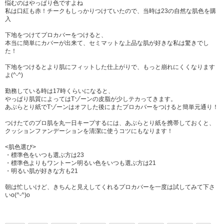
悩むのはやっぱり色ですよね
私は口紅も赤！チークもしっかりつけていたので、当時は23の自然な肌色を購
入
下地をつけてプロカバーをつけると、
本当に簡単にカバーが出来て、セミマットな上品な肌が好きな私は驚きでし
た！
下地をつけるとより肌にフィットした仕上がりで、もっと崩れにくくなります
よ(^-^)
勤務している時は17時くらいになると、
やっぱり肌質によってはTゾーンの皮脂が少しテカってきます。
あぶらとり紙でTゾーンはオフした後にまたプロカバーをつけると簡単元通り！
つけたてのプロ肌を丸一日キープするには、あぶらとり紙を携帯しておくと、
クッションファンデーションを清潔に使うコツにもなります！
<肌色選び>
・標準色をいつも選ぶ方は23
・標準色よりもワントーン明るい色をいつも選ぶ方は21
・明るい肌が好きな方も21
朝は忙しいけど、きちんと見えしてくれるプロカバーを一度は試してみて下さ
いo(^-^)o