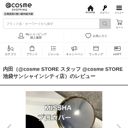
ログイン
メニュー
@
c
ブランド名・キーワードから探す
o
カート
s
m
Myショッピング
お気に入り
e
購入履歴
カテゴリ
ブランド
ジャンル
キャンペーン
ランキング
eGIFT
内田（@cosme STORE スタッフ @cosme STORE
池袋サンシャインシティ店）のレビュー