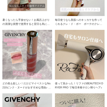
暑くなったら手放せない！お風呂上がり
毎日使うなら美肌へのキッカケを作って
の清潔な状態で使用すると翌日も気にな
くれるクレ・ド・ポー ボーテのクレー
らない♪ もうみ
ムデマキアント♪
どの色も欲しい！だけどマイベストなNo.
使って良かった！リファのBEAUTECH D
210ピンク・ヌードがおすすめな理由♪ 大
RYER PRO で毎日本格サロン帰りヘア♪
好きな