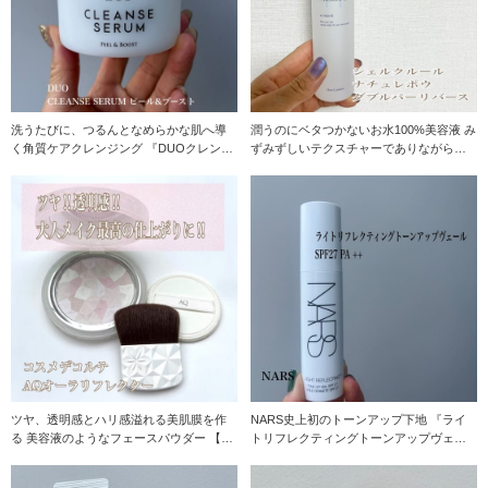
洗うたびに、つるんとなめらかな肌へ導
潤うのにベタつかないお水100%美容液 み
く角質ケアクレンジング 『DUOクレンズ
ずみずしいテクスチャーでありながらも
セラムピール＆
ヒアルロン
ツヤ、透明感とハリ感溢れる美肌膜を作
NARS史上初のトーンアップ下地 『ライ
る 美容液のようなフェースパウダー 【コ
トリフレクティングトーンアップヴェー
スメデコルテA
ル』 スキン