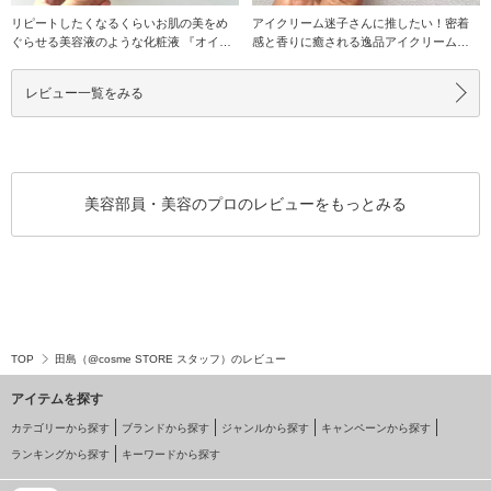
リピートしたくなるくらいお肌の美をめ
アイクリーム迷子さんに推したい！密着
ぐらせる美容液のような化粧液 『オイデ
感と香りに癒される逸品アイクリーム！
ルミンエッセンス
発酵コスメ特有
レビュー一覧をみる
美容部員・美容のプロのレビューをもっとみる
TOP
田島（@cosme STORE スタッフ）のレビュー
アイテムを探す
カテゴリーから探す
ブランドから探す
ジャンルから探す
キャンペーンから探す
ランキングから探す
キーワードから探す