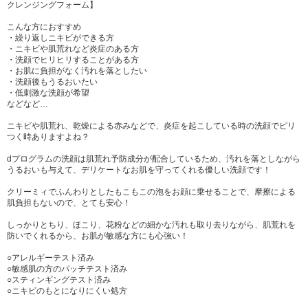
クレンジングフォーム】
こんな方におすすめ
・繰り返しニキビができる方
・ニキビや肌荒れなど炎症のある方
・洗顔でヒリヒリすることがある方
・お肌に負担がなく汚れを落としたい
・洗顔後もうるおいたい
・低刺激な洗顔が希望
などなど…
ニキビや肌荒れ、乾燥による赤みなどで、炎症を起こしている時の洗顔でピリ
つく時ありますよね？
dプログラムの洗顔は肌荒れ予防成分が配合しているため、汚れを落としながら
うるおいも与えて、デリケートなお肌を守ってくれる優しい洗顔です！
クリーミィでふんわりとしたもこもこの泡をお顔に乗せることで、摩擦による
肌負担もないので、とても安心！
しっかりとちり、ほこり、花粉などの細かな汚れも取り去りながら、肌荒れを
防いでくれるから、お肌が敏感な方にも心強い！
○アレルギーテスト済み
○敏感肌の方のパッチテスト済み
○スティンギングテスト済み
○ニキビのもとになりにくい処方