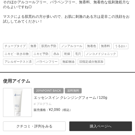
そのほかアルコールフリー、パラベンフリー、無香料、無着色な低刺激処方な
のもよいですね◎
マスクによる肌荒れの方が多いので、お肌に刺激のある方は是非この洗顔をお
試ししてみてください！
チューブタイプ
無香
肌荒れ予防
ノンアルコール
無着色
無香料
うるおい
ニキビ・吹き出物
ニキビ予防
赤み
乾燥
毛穴
ノンコメドジェニック
アレルギーテスト済
パラベンフリー
無鉱物油
旧指定成分無添加
使用アイテム
20%POINT BACK
送料無料
エッセンスイン クレンジングフォーム / 120g
d プログラム
¥2,090
販売価格：
（税込）
クチコミ・評判をみる
購入ページへ