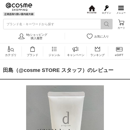
ログイン
メニュー
@
c
ブランド名・キーワードから探す
o
カート
s
m
Myショッピング
お気に入り
e
購入履歴
カテゴリ
ブランド
ジャンル
キャンペーン
ランキング
eGIFT
田島（@cosme STORE スタッフ）のレビュー