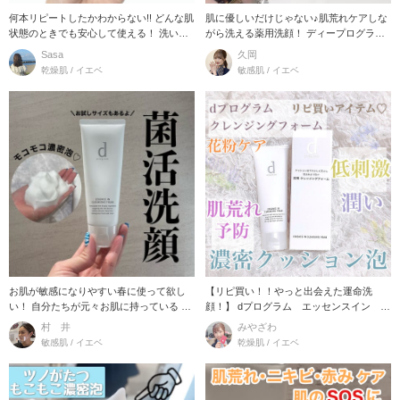
何本リピートしたかわからない!! どんな肌
肌に優しいだけじゃない♪肌荒れケアしな
状態のときでも安心して使える！ 洗い上
がら洗える薬用洗顔！ ディープログラム
がりの肌表
のクッション
Sasa
久岡
乾燥肌 / イエベ
敏感肌 / イエベ
お肌が敏感になりやすい春に使って欲し
【リピ買い！！やっと出会えた運命洗
い！ 自分たちが元々お肌に持っている う
顔！】 dプログラム エッセンスイン ク
るおいの元と
レ
村 井
みやざわ
敏感肌 / イエベ
乾燥肌 / イエベ