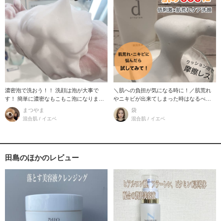
濃密泡で洗おう！！ 洗顔は泡が大事で
＼肌への負担が気になる時に！／肌荒れ
す！ 簡単に濃密なもこもこ泡になりま
やニキビが出来てしまった時はなるべく
す。 お
摩擦から避けたい！
まつやま
袋
混合肌 / イエベ
混合肌 / イエベ
田島のほかのレビュー