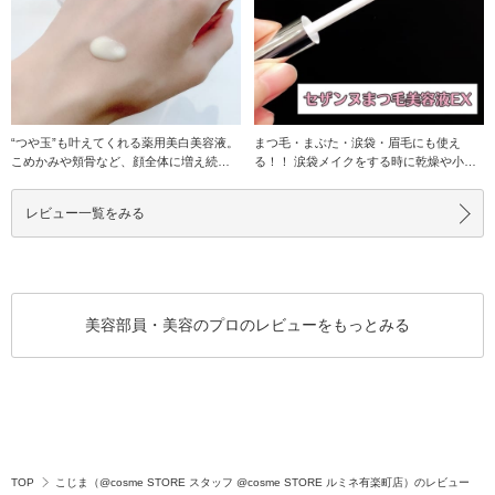
“つや玉”も叶えてくれる薬用美白美容液。
まつ毛・まぶた・涙袋・眉毛にも使え
こめかみや頬骨など、顔全体に増え続け
る！！ 涙袋メイクをする時に乾燥や小じ
るシミ
わが逆に目立
レビュー一覧をみる
美容部員・美容のプロのレビューをもっとみる
TOP
こじま（@cosme STORE スタッフ @cosme STORE ルミネ有楽町店）のレビュー