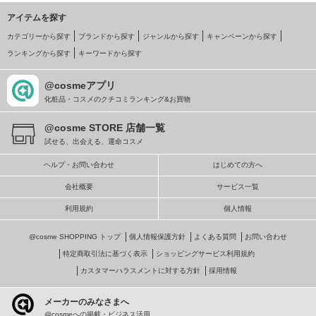
アイテムを探す
カテゴリーから探す
ブランドから探す
ジャンルから探す
キャンペーンから探す
ランキングから探す
キーワードから探す
@cosmeアプリ
化粧品・コスメのクチコミランキング&お買物
@cosme STORE 店舗一覧
試せる、出会える、運命コスメ
ヘルプ・お問い合わせ
はじめての方へ
会社概要
サービス一覧
利用規約
個人情報
@cosme SHOPPING トップ
個人情報保護方針
よくある質問
お問い合わせ
特定商取引法に基づく表示
ショッピングサービス利用規約
カスタマーハラスメントに対する方針
採用情報
メーカーのみなさまへ
@cosmeへの掲載・ビジネス活用