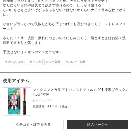
超極細ブラシでまつげのうぶ毛までも根こそぎしっかりキャッチ！！
塗りにくい目頭や目尻まで残さず塗れるので、しっかり盛れる！
なのにもともとまつげがふさふさなのではないかくらいナチュラルな仕上がり
に。
小さいブラシなので失敗しがちな下まつげにも液がつきにくく、ストレスフリ
ーに！
さらに！！水・皮脂・擦れにつよいのでにじみにくく、落とすときはお湯＋洗
顔料でするりと落ちます。
手放せないイチオシのマスカラです♪
ダマにならない
カール力
ロング効果
セパレート効果
使用アイテム
マイクロマスカラ アドバンストフィルム / 01 漆黒ブラック /
4.5g / 本体
ヒロインメイク
¥1,320
販売価格：
（税込）
クチコミ・評判をみる
購入ページへ