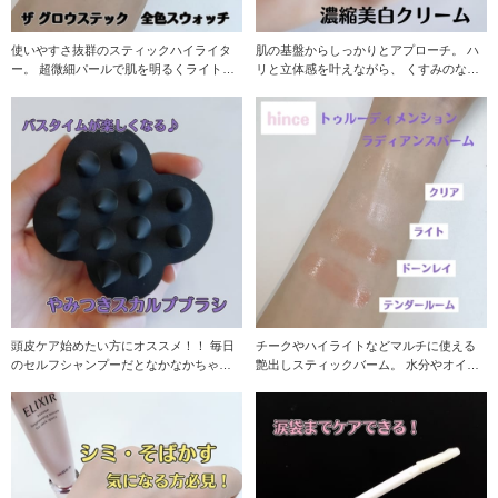
使いやすさ抜群のスティックハイライタ
肌の基盤からしっかりとアプローチ。 ハ
ー。 超微細パールで肌を明るくライトア
リと立体感を叶えながら、 くすみのない
ップするパ
透明感のあ
頭皮ケア始めたい方にオススメ！！ 毎日
チークやハイライトなどマルチに使える
のセルフシャンプーだとなかなかちゃん
艶出しスティックバーム。 水分やオイル
と洗えてない気
がスティッ