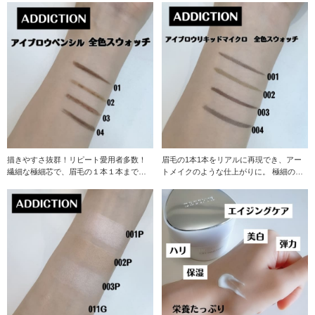
描きやすさ抜群！リピート愛用者多数！
眉毛の1本1本をリアルに再現でき、アー
繊細な極細芯で、眉毛の１本１本まで描
トメイクのような仕上がりに。 極細の筆
ける、 カート
で繊細に描ける