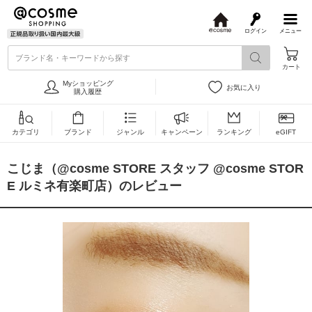
ログイン
メニュー
@
c
ブランド名・キーワードから探す
o
カート
s
m
Myショッピング
お気に入り
e
購入履歴
カテゴリ
ブランド
ジャンル
キャンペーン
ランキング
eGIFT
こじま（@cosme STORE スタッフ @cosme STOR
E ルミネ有楽町店）のレビュー