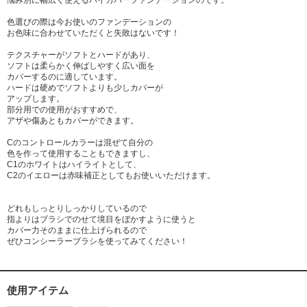
悩み別に幅広く使えるハイカバーファンデーションのです。
色選びの際は今お使いのファンデーションの
お色味に合わせていただくと失敗はないです！
テクスチャーがソフトとハードがあり、
ソフトは柔らかく伸ばしやすく広い面を
カバーするのに適しています。
ハードは硬めでソフトよりも少しカバーが
アップします。
部分用での使用がおすすめで、
アザや傷あともカバーができます。
Cのコントロールカラーは混ぜて自分の
色を作って使用することもできますし、
C1のホワイトはハイライトとして、
C2のイエローは赤味補正としてもお使いいただけます。
どれもしっとりしっかりしているので
指よりはブラシでのせて境目をぼかすように使うと
カバー力そのままに仕上げられるので
ぜひコンシーラーブラシを使ってみてください！
使用アイテム