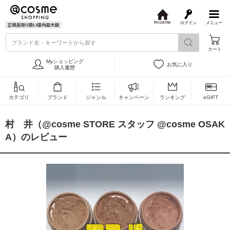
ログイン
メニュー
@
c
ブランド名・キーワードから探す
o
カート
s
m
Myショッピング
お気に入り
e
購入履歴
カテゴリ
ブランド
ジャンル
キャンペーン
ランキング
eGIFT
村 井（@cosme STORE スタッフ @cosme OSAK
A）のレビュー