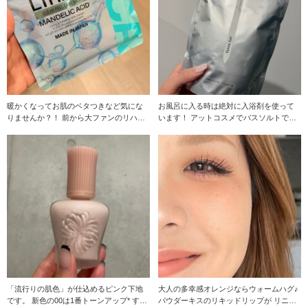
暖かくなってお肌のベタつきなど気にな
お風呂に入る時は絶対に入浴剤を使って
りませんか？！ 前から大ファンのリハウ
います！ アットコスメでバスソルトで調
から 新しいパ
べて出てきた 気
「流行りの肌色」が仕込めるピンク下地
大人の多幸感オレンジならウォームハグ♪
です。 新色の00は1番トーンアップ* する
パウダーキスのリキッドリップが リニュ