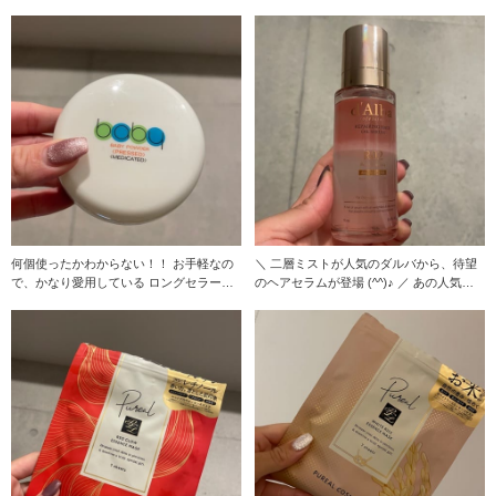
カラーです
ーアルして
何個使ったかわからない！！ お手軽なの
＼ 二層ミストが人気のダルバから、待望
で、かなり愛用している ロングセラーの
のヘアセラムが登場 (^^)♪ ／ あの人気ミ
商品です(^^
スト