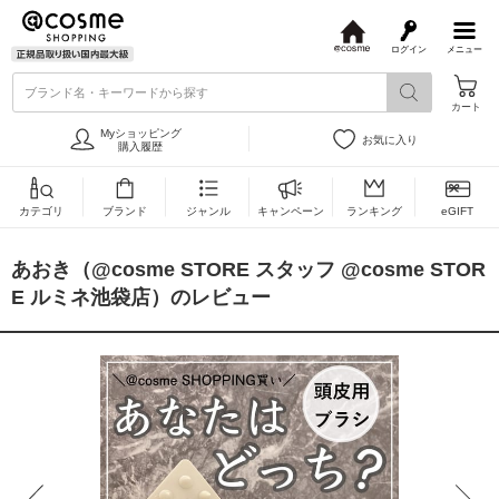
ログイン
メニュー
@
c
ブランド名・キーワードから探す
o
カート
s
m
Myショッピング
お気に入り
e
購入履歴
カテゴリ
ブランド
ジャンル
キャンペーン
ランキング
eGIFT
あおき（@cosme STORE スタッフ @cosme STOR
E ルミネ池袋店）のレビュー