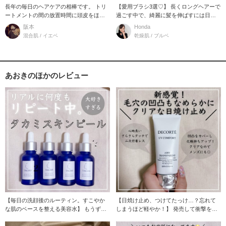
長年の毎日のヘアケアの相棒です。 トリ
【愛用ブラシ3選♡】 長くロングヘアーで
ートメントの間の放置時間に頭皮をほぐ
過ごす中で、綺麗に髪を伸ばすには日々
してみたり
のブラシは大
阪本
Honda
混合肌 / イエベ
乾燥肌 / ブルベ
あおきのほかのレビュー
【毎日の洗顔後のルーティン。すこやか
【日焼け止め、つけてたっけ…？忘れて
な肌のベースを整える美容水】 もうずっ
しまうほど軽やか！】 発売して衝撃を受
と続けて使って
けました。 長