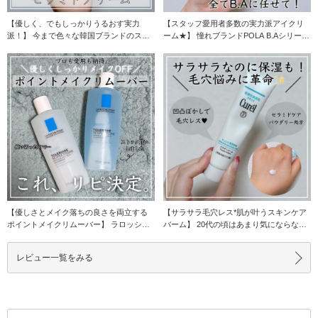
【優しく、でもしっかりうるおす実力
【スタッフ愛用者多数の実力派アイクリ
派！】 今まで色々な韓国ブランドのスキ
ーム★】 憧れブランドPOLA B.Aシリーズ
ンケアを試してき
のアイ
【優しさとメイク落ちの良さを両立する
【サラサラ毛穴レス*肌が叶うスキンケア
ポイントメイクリムーバー】 ラロッシュ
バーム】 20代の頃はあまり気にならなか
ポゼと言ったら
った毛穴。
レビュー一覧をみる