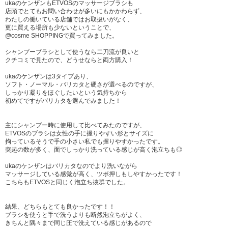
ukaのケンザンもETVOSのマッサージブラシも
店頭でとてもお問い合わせが多いにもかかわらず、
わたしの働いている店舗ではお取扱いがなく、
更に買える場所も少ないということで、
@cosme SHOPPINGで買ってみました。
シャンプーブラシとして使うなら二刀流が良いと
クチコミで見たので、どうせならと両方購入！
ukaのケンザンは3タイプあり、
ソフト・ノーマル・バリカタと硬さが選べるのですが、
しっかり凝りをほぐしたいという気持ちから
初めてですがバリカタを選んでみました！
主にシャンプー時に使用して比べてみたのですが、
ETVOSのブラシは女性の手に握りやすい形とサイズに
拘っているそうで手の小さい私でも握りやすかったです。
突起の数が多く、面でしっかり洗っている感じが高く泡立ちも◎
ukaのケンザンはバリカタなのでより洗いながら
マッサージしている感覚が高く、ツボ押しもしやすかったです！
こちらもETVOSと同じく泡立ち抜群でした。
結果、どちらもとても良かったです！！
ブラシを使うと手で洗うよりも断然泡立ちがよく、
きちんと隅々まで同じ圧で洗えている感じがあるので