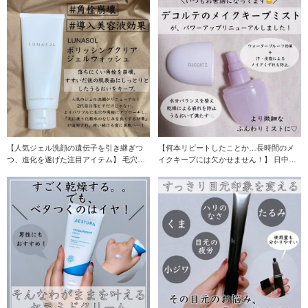
【人気ジェル洗顔の遺伝子を引き継ぎつ
【何本リピートしたことか…長時間のメ
つ、進化を遂げた注目アイテム】 毛穴の
イクキープには欠かせません！】 日中の
目立ちやごわつ
乾燥もメイク崩