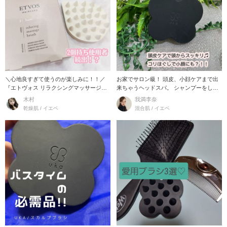
＼心地良すぎて使うのが楽しみに！！／
お家でサロン級！ 頭皮、小顔ケアまで出
『エトヴォス リラクシングマッサージブ
来ちゃうヘッドスパ。 シャンプーをしな
ラシ』
がらや
木村
我満李奈
乾燥肌 / イエベ
混合肌 / イエベ