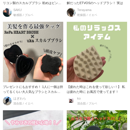
リコン製のスカルプブラシ 初めはピンク
解だったETVOSのヘッドブラシ！ 実は
色のソフト
SAKU
Terayama
敏感肌 / ブルベ
乾燥肌 / イエベ
プレゼントにもおすすめ！ 1人に一個は持
【疲れた時はこれを使って欲しい！】 私
ってるくらい大人気なブラシとスカルプ
は疲れた時に お風呂で使ってます！
ブラシの紹介
はぎわら
ko
混合肌 / イエベ
混合肌 / ブルベ