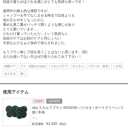
頭皮の凝りがほぐれる感じがとても気持ち良いです！
連用中の個人的な感想ですが、
シャンプーを手でなじませる時点で以前よりも
泡が立ちやすくなったのと、
重めな奥二重がパッチリ開くような感じがあり
とても驚いています。。
どれだけ凝っていたんだ…という気持ちと、
頭皮のケアはお顔のケアと同じくらい
大切なんだなぁと改めて知らされました。
もうブラシ無しで頭を洗うことはないと思います。(笑)
まだお使いでない方はぜひ取り入れてみて下さい！
地肌ケア
フケ・頭皮のかゆみ
スカルプケア
さらさら
パサつき・枝毛
くせ毛
まとまる
多い
使用アイテム
欠品中
送料無料
uka スカルプブラシ KENZAN バリカタ / ダークグリーン / 1
個 / 本体
ウカ
¥2,420
販売価格：
（税込）