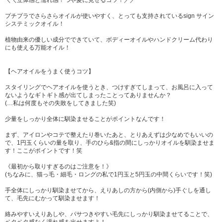
＼＼立体感と濡れ感！つや髪に見せるコツ！／／
プチプラでさらさらオイルが使いやすく、とっても支持されているsign サイン
システミックオイル！
植物由来の優しい成分でできていて、ボディーオイルやハンドクリーム代わり
にも使える万能オイル！
【ヘアオイルをうまく使うコツ】
スタイリングでヘアオイルを使うとき、つけすぎてしまって、お風呂に入って
ないようなギトギト感が出てしまったことってありませんか？
(…私は何度もその失敗をしてきました笑)
少量をしっかり全体に馴染ませることがポイントなんです！
まず、アイロンやコテで整えたり巻いたあと、とりあえずは少なめでもいいの
で、1円玉くらいの量を取り、手のひら&指の間にしっかりオイルを馴染ませま
す！ここがポイントです！笑
《最初から取りすぎるのはご注意を！》
(ちなみに、猫っ毛・細毛・ロングの私で1円玉と5円玉の中間くらいです！笑)
手全体にしっかり馴染ませてから、えりあしの方から(内側から)手ぐしを通し
て、毛先にむかって馴染ませます！
絡みやすいえりあしや、パサつきやすい毛先にしっかり馴染ませてることで、