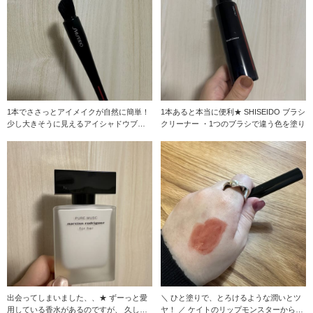
1本でささっとアイメイクが自然に簡単！
1本あると本当に便利★ SHISEIDO ブラシ
少し大きそうに見えるアイシャドウブラ
クリーナー ・1つのブラシで違う色を塗り
シですが、意
出会ってしまいました、、★ ずーっと愛
＼ ひと塗りで、とろけるような潤いとツ
用している香水があるのですが、 久しぶ
ヤ！ ／ ケイトのリップモンスターから登