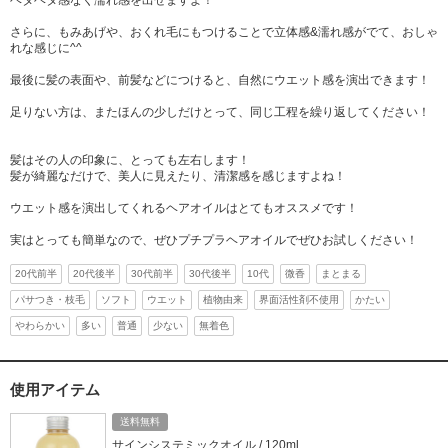
ベタベタ感なく濡れ感を出せますよ！
さらに、もみあげや、おくれ毛にもつけることで立体感&濡れ感がでて、おしゃ
れな感じに^^
最後に髪の表面や、前髪などにつけると、自然にウエット感を演出できます！
足りない方は、またほんの少しだけとって、同じ工程を繰り返してください！
髪はその人の印象に、とっても左右します！
髪が綺麗なだけで、美人に見えたり、清潔感を感じますよね！
ウエット感を演出してくれるヘアオイルはとてもオススメです！
実はとっても簡単なので、ぜひプチプラヘアオイルでぜひお試しください！
20代前半
20代後半
30代前半
30代後半
10代
微香
まとまる
パサつき・枝毛
ソフト
ウエット
植物由来
界面活性剤不使用
かたい
やわらかい
多い
普通
少ない
無着色
使用アイテム
送料無料
サインシステミックオイル / 120ml