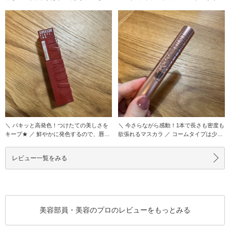
りに好きな香
場した、ツ
＼ パキッと高発色！つけたての美しさを
＼ 今さらながら感動！1本で長さも密度も
キープ★ ／ 鮮やかに発色するので、唇の
欲張れるマスカラ ／ コームタイプは少し
内側からふ
苦手意識
レビュー一覧をみる
美容部員・美容のプロのレビューをもっとみる