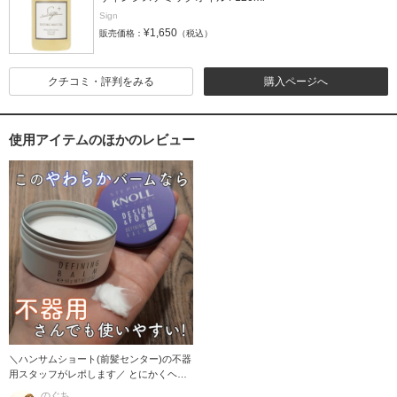
Sign
¥1,650
販売価格：
（税込）
クチコミ・評判をみる
購入ページへ
使用アイテムのほかのレビュー
＼ハンサムショート(前髪センター)の不器
用スタッフがレポします／ とにかくヘア
スタイ
のぐち