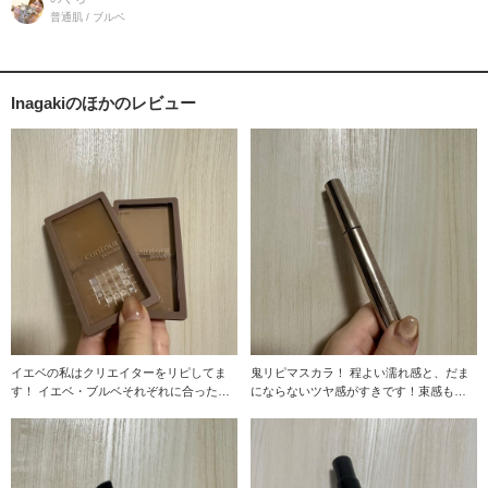
普通肌 / ブルベ
Inagakiのほかのレビュー
イエベの私はクリエイターをリピしてま
鬼リピマスカラ！ 程よい濡れ感と、だま
す！ イエベ・ブルベそれぞれに合った色
にならないツヤ感がすきです！束感も自
の組み合わせで
然に演出してく