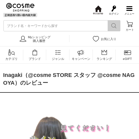
ログイン
メニュー
@
c
ブランド名・キーワードから探す
o
カート
s
m
Myショッピング
お気に入り
e
購入履歴
カテゴリ
ブランド
ジャンル
キャンペーン
ランキング
eGIFT
Inagaki（@cosme STORE スタッフ @cosme NAG
OYA）のレビュー