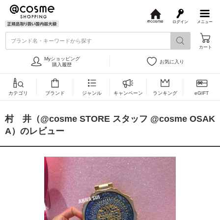
ログイン
メニュー
@
c
ブランド名・キーワードから探す
o
カート
s
m
Myショッピング
お気に入り
e
購入履歴
カテゴリ
ブランド
ジャンル
キャンペーン
ランキング
eGIFT
村 井（@cosme STORE スタッフ @cosme OSAK
A）のレビュー