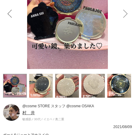
@cosme STORE スタッフ @cosme OSAKA
村 井
敏感肌 / 30代 / イエベ / 奥二重
2021/08/09
ポール&ジョーとアナスイの