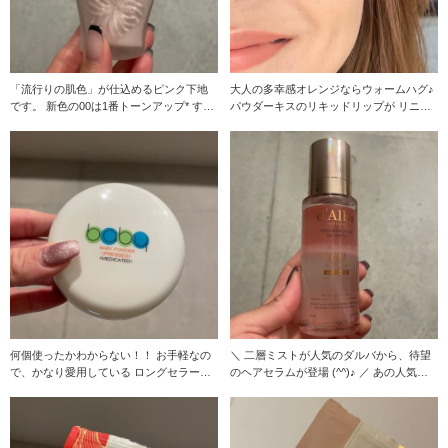
「流行りの肌色」が仕込めるピンク下地
大人の多幸感オレンジならウォームハグ♪
です。 新色の00は1番トーンアップ* する
パウダーキスのリキッドリップが リニュ
カラーです
ーアルして
何個使ったかわからない！！ お手軽なの
＼ 二層ミストが人気のダルバから、待望
で、かなり愛用している ロングセラーの
のヘアセラムが登場 (^^)♪ ／ あの人気ミ
商品です(^^
スト