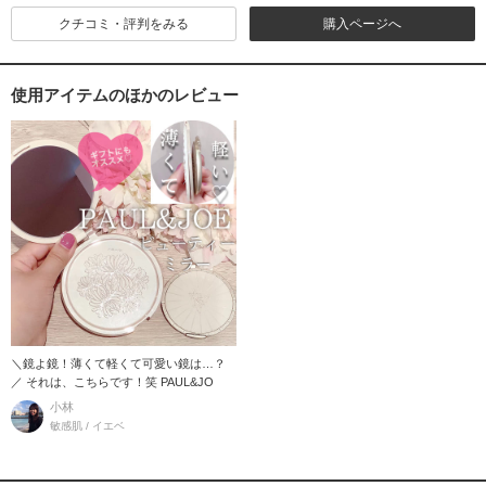
クチコミ・評判をみる
購入ページへ
使用アイテムのほかのレビュー
＼鏡よ鏡！薄くて軽くて可愛い鏡は…？
／ それは、こちらです！笑 PAUL&JO
小林
敏感肌 / イエベ