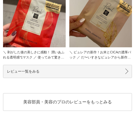
＼ 剥がした後の美しさに感動！ 潤いあふ
＼ ピュレアの新作！お米とCICAの濃厚パ
れる透明感*1マスク ／ 使ってみて驚きま
ック ／ だ〜いすきなピュレアから新作が
した…
出たの
レビュー一覧をみる
美容部員・美容のプロのレビューをもっとみる