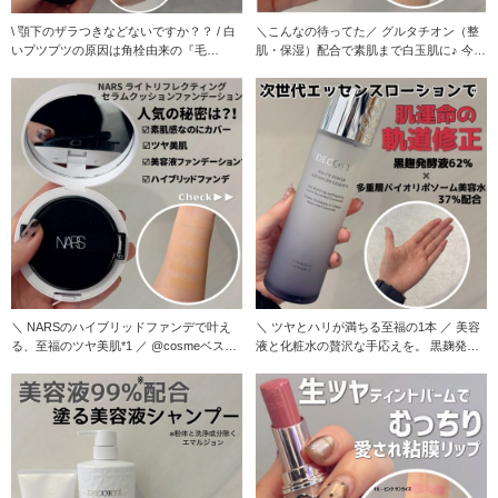
\ 顎下のザラつきなどないですか？？ / 白
＼こんなの待ってた／ グルタチオン（整
いプツプツの原因は角栓由来の『毛
肌・保湿）配合で素肌まで白玉肌に♪ 今っ
山』？！ そん
ぽ肌を叶える
＼ NARSのハイブリッドファンデで叶え
＼ ツヤとハリが満ちる至福の1本 ／ 美容
る、至福のツヤ美肌*1 ／ @cosmeベスト
液と化粧水の贅沢な手応えを。 黒麹発酵
コ
の力で