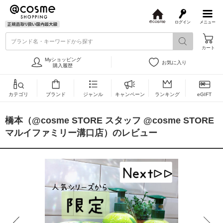
ログイン
メニュー
@
c
ブランド名・キーワードから探す
o
カート
s
m
Myショッピング
お気に入り
e
購入履歴
カテゴリ
ブランド
ジャンル
キャンペーン
ランキング
eGIFT
橋本（@cosme STORE スタッフ @cosme STORE
マルイファミリー溝口店）のレビュー