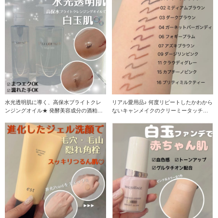
水光透明肌に導く、高保水ブライトクレ
リアル愛用品♪ 何度リピートしたかわから
ンジングオイル★ 発酵美容成分の酒粕エ
ないキャンメイクのクリーミータッチラ
キスやビフィズ
イナー全色スウ