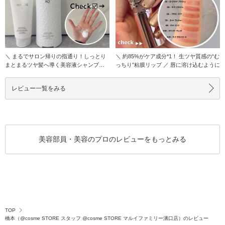
＼ まるでサロン帰りの指通り！しっとり
＼ 約85%がケア成分*1！ 生ツヤ質感の“む
まとまるツヤ髪へ導く美容液シャンプー
っちり”粘膜リップ ／ 唇に溶け込むように
／ コスメデ
レビュー一覧をみる
美容部員・美容のプロのレビューをもっとみる
TOP
橋本（@cosme STORE スタッフ @cosme STORE マルイファミリー溝口店）のレビュー