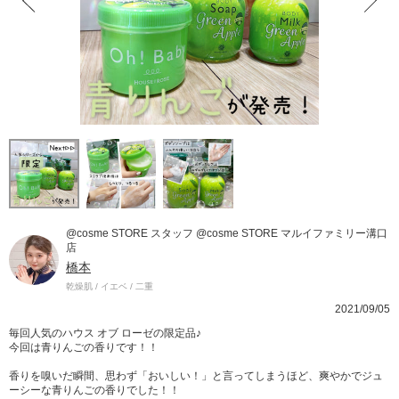
@cosme STORE スタッフ @cosme STORE マルイファミリー溝口
店
橋本
乾燥肌 / イエベ / 二重
2021/09/05
毎回人気のハウス オブ ローゼの限定品♪
今回は青りんごの香りです！！
香りを嗅いだ瞬間、思わず「おいしい！」と言ってしまうほど、爽やかでジュ
ーシーな青りんごの香りでした！！