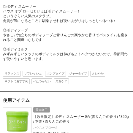
◎ボディ スムーザー
ハウス オブ ローゼといえばボディ スムーザー！
というぐらい人気のスクラブ。
角質が気になるところに馴染ませれば洗いあがりはしっとりつるつる♪
◎ボディソープ
やさしい泡立ちのボディソープと青りんごの爽やかな香りでバスタイムも癒さ
れること間違いなしです！
◎ボディミルク
みずみずしいタッチのボディミルクは伸びもよくベタつかないので、季節問わ
ず使いやすいと思います。
リラックス
リフレッシュ
ポンプタイプ
ジャータイプ
さわやか
ギフトにおすすめ
べたつかない
角質ケア
使用アイテム
販売終了
【数量限定】ボディ スムーザー GA (青りんごの香り) / 350g
/ 本体 / 青りんごの香り
ハウスオブローゼ