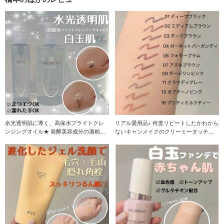
水光透明肌に導く、高保水ブライトクレ
リアル愛用品♪ 何度リピートしたかわから
ンジングオイル★ 発酵美容成分の酒粕エ
ないキャンメイクのクリーミータッチラ
キスやビフィズ
イナー全色スウ