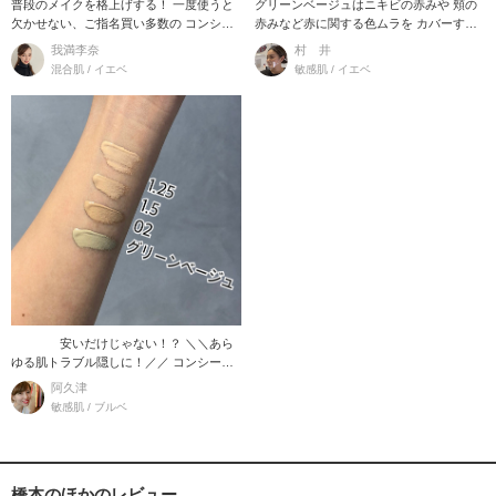
普段のメイクを格上げする！ 一度使うと
グリーンベージュはニキビの赤みや 頬の
欠かせない、ご指名買い多数の コンシー
赤みなど赤に関する色ムラを カバーする
ラーをご紹
ときにおすす
我満李奈
村 井
混合肌 / イエベ
敏感肌 / イエベ
安いだけじゃない！？ ＼＼あら
ゆる肌トラブル隠しに！／／ コンシーラ
ー
阿久津
敏感肌 / ブルベ
橋本のほかのレビュー