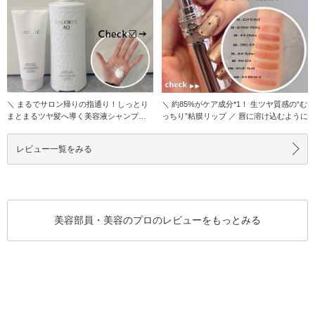
＼ まるでサロン帰りの指通り！しっとり
＼ 約85%がケア成分*1！ 生ツヤ質感の“む
まとまるツヤ髪へ導く美容液シャンプー
っちり”粘膜リップ ／ 唇に溶け込むように
／ コスメデ
レビュー一覧をみる
美容部員・美容のプロのレビューをもっとみる