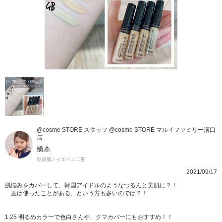
@cosme STORE スタッフ @cosme STORE マルイファミリー溝口
店
橋本
乾燥肌 / イエベ / 二重
2021/09/17
肌悩みをカバーして、韓国アイドルのようなつるんと美肌に？！
一度は使ったことがある、という方も多いのでは？！
1.25 明るめカラーで色白さんや、クマカバーにもおすすめ！！