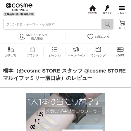
ログイン
メニュー
@
c
ブランド名・キーワードから探す
o
カート
s
m
Myショッピング
お気に入り
e
購入履歴
カテゴリ
ブランド
ジャンル
キャンペーン
ランキング
eGIFT
橋本（@cosme STORE スタッフ @cosme STORE
マルイファミリー溝口店）のレビュー