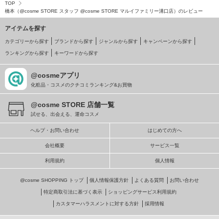
TOP
橋本（@cosme STORE スタッフ @cosme STORE マルイファミリー溝口店）のレビュー
アイテムを探す
カテゴリーから探す
ブランドから探す
ジャンルから探す
キャンペーンから探す
ランキングから探す
キーワードから探す
@cosmeアプリ
化粧品・コスメのクチコミランキング&お買物
@cosme STORE 店舗一覧
試せる、出会える、運命コスメ
ヘルプ・お問い合わせ
はじめての方へ
会社概要
サービス一覧
利用規約
個人情報
@cosme SHOPPING トップ
個人情報保護方針
よくある質問
お問い合わせ
特定商取引法に基づく表示
ショッピングサービス利用規約
カスタマーハラスメントに対する方針
採用情報