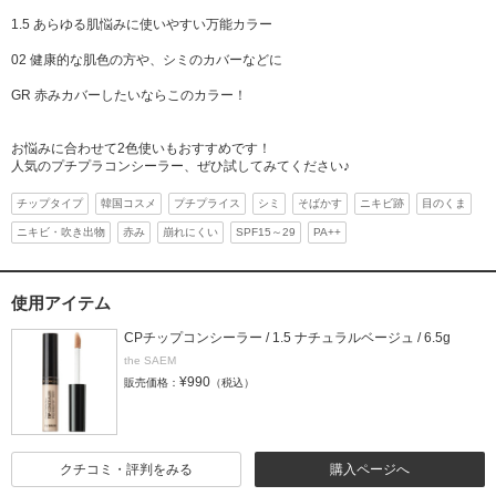
1.5 あらゆる肌悩みに使いやすい万能カラー
02 健康的な肌色の方や、シミのカバーなどに
GR 赤みカバーしたいならこのカラー！
お悩みに合わせて2色使いもおすすめです！
人気のプチプラコンシーラー、ぜひ試してみてください♪
チップタイプ
韓国コスメ
プチプライス
シミ
そばかす
ニキビ跡
目のくま
ニキビ・吹き出物
赤み
崩れにくい
SPF15～29
PA++
使用アイテム
CPチップコンシーラー / 1.5 ナチュラルベージュ / 6.5g
the SAEM
¥990
販売価格：
（税込）
クチコミ・評判をみる
購入ページへ