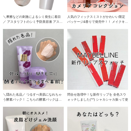
＼摩擦などの刺激によるシミ発生に着目
人気のフィックスミストがかわいい限定
／ アスタリフトのシミ予防美容液 アスタ
パッケージ&香りで発売中！！ メイクキー
リフトから、
プミストの定
＼隠れた名品／ つるすべ美肌になれちゃ
問合せ急増中！な新作リップを 全色スウ
う酵素パック！ こちらの酵素パックは、
ォッチしました(^^) シャカシャカ振って使
私がお