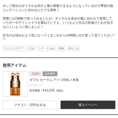
ポンプ部分のダイヤルを回すと量が調整できるようになっているので季節や肌
コンディションに合わせたケアも簡単！
実際に1日朝晩で使ってみましたが、ダイヤルを多めの量に合わせて使用して、
パウダーやアイシャドウを重ねていても、いつもより目元の乾燥小じわが目立
ちにくいように感じました！
目元のお悩みがより気になってくるこれからの時期にぜひ使って見てください^
^*
エイジングケア
くすみ
シワ・たるみ
乾燥
目のくま
使用アイテム
欠品中
送料無料
ダブル セーラム アイ / 20mL / 本体
クラランス
¥10,230
販売価格：
（税込）
クチコミ・評判をみる
購入ページへ