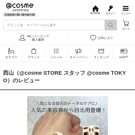
ログイン
メニュー
@
c
ブランド名・キーワードから探す
o
カート
s
m
Myショッピング
お気に入り
e
購入履歴
カテゴリ
ブランド
ジャンル
キャンペーン
ランキング
eGIFT
西山（@cosme STORE スタッフ @cosme TOKY
O）のレビュー