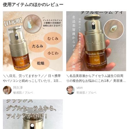
使用アイテムのほかのレビュー
＼＼目元、労ってますか？／／ 日々携帯
＼名品美容液からアイセラム誕生◎目周
やパソコンと睨めっこしていたり、1日2
りの複合的なお悩みにこれ1本／ 美容液の
万回ほど
名品とも
阿久津
uton
敏感肌 / ブルベ
乾燥肌 / ブルベ