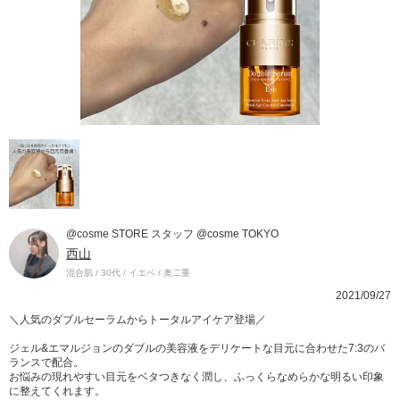
@cosme STORE スタッフ @cosme TOKYO
西山
混合肌 / 30代 / イエベ / 奥二重
2021/09/27
＼人気のダブルセーラムからトータルアイケア登場／
ジェル&エマルジョンのダブルの美容液をデリケートな目元に合わせた7:3のバ
ランスで配合。
お悩みの現れやすい目元をベタつきなく潤し、ふっくらなめらかな明るい印象
に整えてくれます。