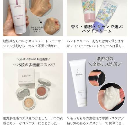
朝洗顔ならコレがオススメ！ トワニーの
ハンドクリーム、あなたは何で選びます
ジェル洗顔なら、泡立て不要で簡単に毛
か？ トワニーのハンドクリームは香りや
穴汚れも角
質感、使用シー
優秀多機能コスメ見つけました！ 3つの質
＼もっちもちの濃密泡で摩擦レスケア／
感とカラーがコンパクトにまとまったこ
粘り気のあるテクスチャーで 簡単にきめ
ちらのパ
細かい