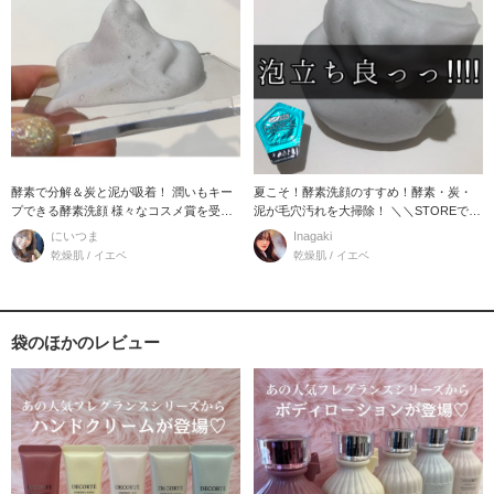
酵素で分解＆炭と泥が吸着！ 潤いもキー
夏こそ！酵素洗顔のすすめ！酵素・炭・
プできる酵素洗顔 様々なコスメ賞を受賞
泥が毛穴汚れを大掃除！ ＼＼STOREでも
している、お
人気の酵素
にいつま
Inagaki
乾燥肌 / イエベ
乾燥肌 / イエベ
袋のほかのレビュー