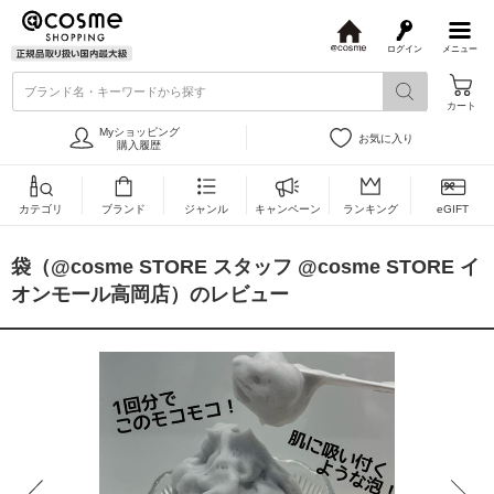
ログイン
メニュー
@
c
ブランド名・キーワードから探す
o
カート
s
m
Myショッピング
お気に入り
e
購入履歴
カテゴリ
ブランド
ジャンル
キャンペーン
ランキング
eGIFT
袋（@cosme STORE スタッフ @cosme STORE イ
オンモール高岡店）のレビュー