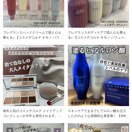
フレグランスハンドクリームで肌と心も
フレグランスボディケアで肌と心も整え
整える♪ 【コスメデコルテ キモノ パフュ
る♪ 【コスメデコルテ キモノ パフューム
ームド
ド ボデ
毎年人気のコスメデコルテ メイクアップ
スキンケアでまるでヒアルロン酸を注入
コレクションが今年も発売されます。
したかのような画期的な美容液！ 【SHIS
【コスメデコ
EID