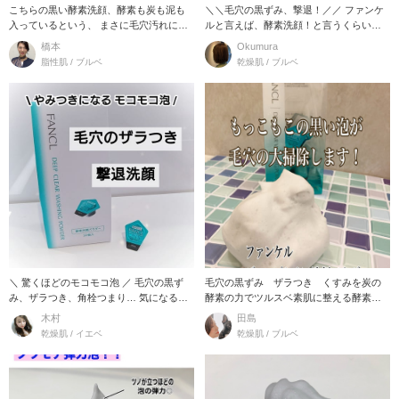
こちらの黒い酵素洗顔、酵素も炭も泥も
＼＼毛穴の黒ずみ、撃退！／／ ファンケ
入っているという、 まさに毛穴汚れにう
ルと言えば、酵素洗顔！と言うくらい有
ってつけの成分
名ですよね
橋本
Okumura
脂性肌 / ブルベ
乾燥肌 / ブルベ
＼ 驚くほどのモコモコ泡 ／ 毛穴の黒ず
毛穴の黒ずみ ザラつき くすみを炭の
み、ザラつき、角栓つまり… 気になる毛
酵素の力でツルスベ素肌に整える酵素洗
穴の悩
顔 【ファンケルデ
木村
田島
乾燥肌 / イエベ
乾燥肌 / ブルベ