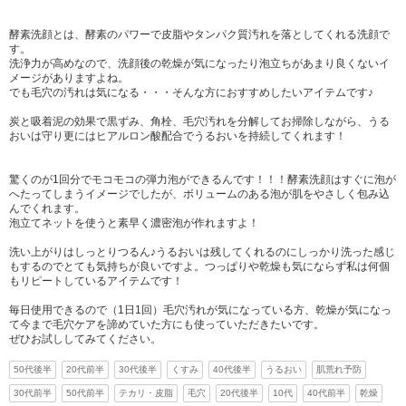
酵素洗顔とは、酵素のパワーで皮脂やタンパク質汚れを落としてくれる洗顔で
す。
洗浄力が高めなので、洗顔後の乾燥が気になったり泡立ちがあまり良くないイ
メージがありますよね。
でも毛穴の汚れは気になる・・・そんな方におすすめしたいアイテムです♪
炭と吸着泥の効果で黒ずみ、角栓、毛穴汚れを分解してお掃除しながら、うる
おいは守り更にはヒアルロン酸配合でうるおいを持続してくれます！
驚くのが1回分でモコモコの弾力泡ができるんです！！！酵素洗顔はすぐに泡が
へたってしまうイメージでしたが、ボリュームのある泡が肌をやさしく包み込
んでくれます。
泡立てネットを使うと素早く濃密泡が作れますよ！
洗い上がりはしっとりつるん♪うるおいは残してくれるのにしっかり洗った感じ
もするのでとても気持ちが良いですよ。つっぱりや乾燥も気にならず私は何個
もリピートしているアイテムです！
毎日使用できるので（1日1回）毛穴汚れが気になっている方、乾燥が気になっ
て今まで毛穴ケアを諦めていた方にも使っていただきたいです。
ぜひお試ししてみてください。
50代後半
20代前半
30代後半
くすみ
40代後半
うるおい
肌荒れ予防
30代前半
50代前半
テカリ・皮脂
毛穴
20代後半
10代
40代前半
乾燥