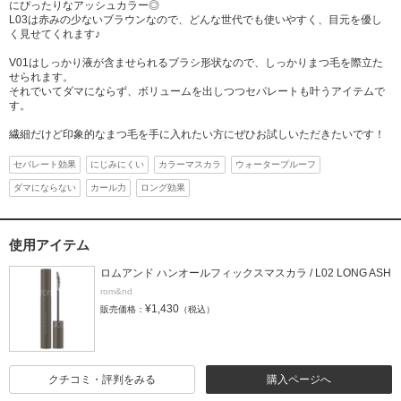
にぴったりなアッシュカラー◎
L03は赤みの少ないブラウンなので、どんな世代でも使いやすく、目元を優し
く見せてくれます♪
V01はしっかり液が含ませられるブラシ形状なので、しっかりまつ毛を際立た
せられます。
それでいてダマにならず、ボリュームを出しつつセパレートも叶うアイテムで
す。
繊細だけど印象的なまつ毛を手に入れたい方にぜひお試しいただきたいです！
セパレート効果
にじみにくい
カラーマスカラ
ウォータープルーフ
ダマにならない
カール力
ロング効果
使用アイテム
ロムアンド ハンオールフィックスマスカラ / L02 LONG ASH
rom&nd
¥1,430
販売価格：
（税込）
クチコミ・評判をみる
購入ページへ