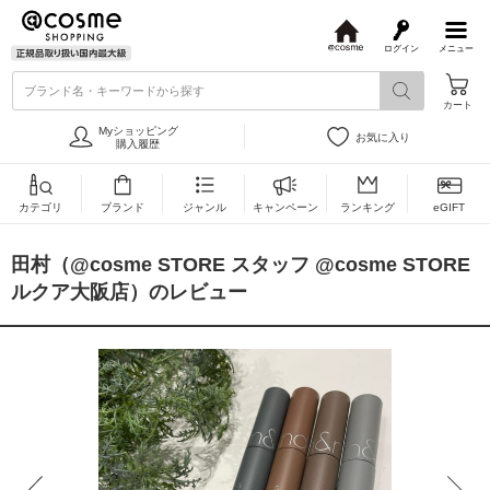
ログイン
メニュー
@
c
ブランド名・キーワードから探す
o
カート
s
m
Myショッピング
お気に入り
e
購入履歴
カテゴリ
ブランド
ジャンル
キャンペーン
ランキング
eGIFT
田村（@cosme STORE スタッフ @cosme STORE
ルクア大阪店）のレビュー