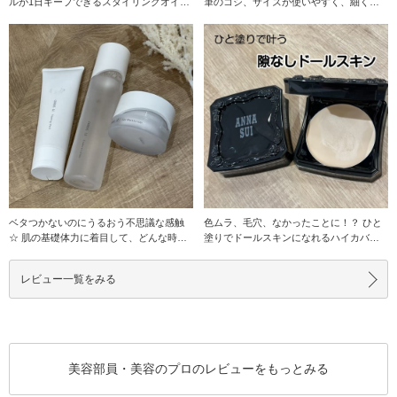
ルが1日キープできるスタイリングオイ
筆のコシ、サイズが使いやすく、細くも
ル。 私は割と扱
太くも自由自
ベタつかないのにうるおう不思議な感触
色ムラ、毛穴、なかったことに！？ ひと
☆ 肌の基礎体力に着目して、どんな時で
塗りでドールスキンになれるハイカバー
もいきいき肌へ
ファンデーション
レビュー一覧をみる
美容部員・美容のプロのレビューをもっとみる