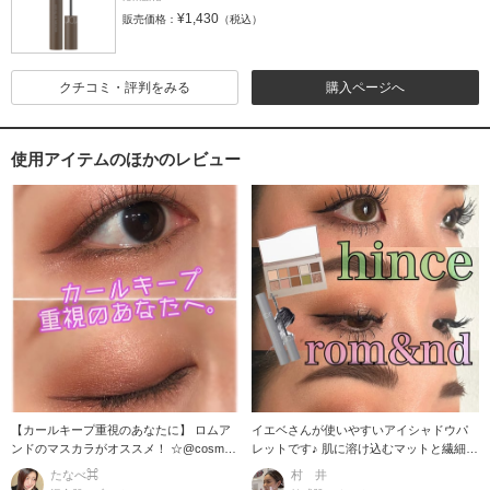
¥1,430
販売価格：
（税込）
クチコミ・評判をみる
購入ページへ
使用アイテムのほかのレビュー
【カールキープ重視のあなたに】 ロムア
イエベさんが使いやすいアイシャドウパ
ンドのマスカラがオススメ！ ☆@cosme
レットです♪ 肌に溶け込むマットと繊細な
ベスト
他にないラメ
たなべ⌘
村 井