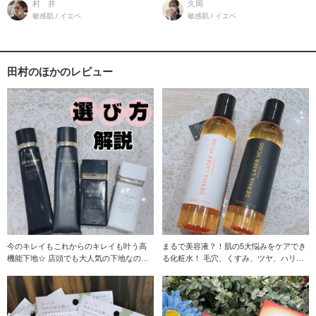
村 井
久岡
敏感肌 / イエベ
敏感肌 / イエベ
田村のほかのレビュー
今のキレイもこれからのキレイも叶う高
まるで美容液？！肌の5大悩みをケアでき
機能下地☆ 店頭でも大人気の下地なの
る化粧水！ 毛穴、くすみ、ツヤ、ハリ、
で、きっと気
キメ、弾力、