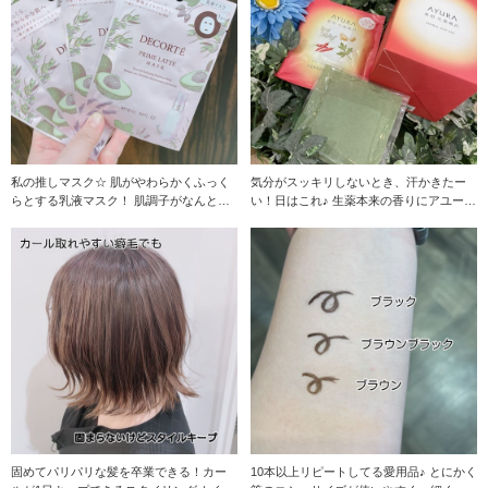
私の推しマスク☆ 肌がやわらかくふっく
気分がスッキリしないとき、汗かきたー
らとする乳液マスク！ 肌調子がなんとな
い！日はこれ♪ 生薬本来の香りにアユーラ
く悪い日や、
のアロマティ
固めてパリパリな髪を卒業できる！カー
10本以上リピートしてる愛用品♪ とにかく