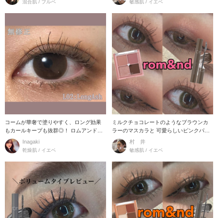
混合肌 / ブルベ
敏感肌 / イエベ
コームが華奢で塗りやすく、ロング効果
ミルクチョコレートのようなブラウンカ
もカールキープも抜群◎！ ロムアンド
ラーのマスカラと 可愛らしいピンクパレ
ハンオール
ットでメイクし
Inagaki
村 井
乾燥肌 / イエベ
敏感肌 / イエベ