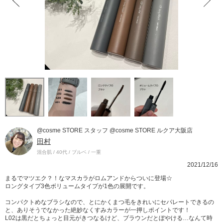
@cosme STORE スタッフ @cosme STORE ルクア大阪店
田村
混合肌 / 40代 / ブルベ / 一重
2021/12/16
まるでマツエク？！なマスカラがロムアンドからついに登場☆
ロングタイプ3色ボリュームタイプが1色の展開です。
コンパクトめなブラシなので、とにかくまつ毛をきれいにセパレートできるの
と、ありそうでなかった絶妙なくすみカラーが一押しポイントです！
L02は黒だとちょっと目元がきつなるけど、ブラウンだとぼやける…なんて時