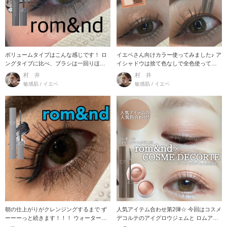
ボリュームタイプはこんな感じです！ ロ
イエベさん向けカラー使ってみました♪ ア
ングタイプに比べ、ブラシは一回りほど
イシャドウは捨て色なしで全色使ってい
太く しっか
ます★
村 井
村 井
敏感肌 / イエベ
敏感肌 / イエベ
朝の仕上がりがクレンジングするまで ず
人気アイテム合わせ第2弾☆ 今回はコスメ
ーーーっと続きます！！！ ウォータープ
デコルテのアイグロウジェムと ロムアン
ルーフでマ
ドのマスカ