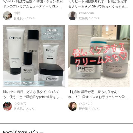
＼SNS・雑誌で話題／ 韓国・チョンダム
＼リピート回数数知れず…お肌が安定す
ドンのプレミアムビューティーサロンか
るクリーム★／ SNSでめちゃくちゃ良い
ら誕生した『
と話題に
中野
kawanami
普通肌 / イエベ
乾燥肌 / イエベ
肌のpHに着目！どんな肌タイプの方で
【お肌の調子が悪い時もお任せあ
も、使うことで理想的なpHの維持をして
れ！！】 ◎オススメお守りクリーム◎ な
くれるスキンケア
んだかんだ年中
ウダガワ
たなべ⌘
敏感肌 / ブルベ
混合肌 / ブルベ
koのほかのレビュー