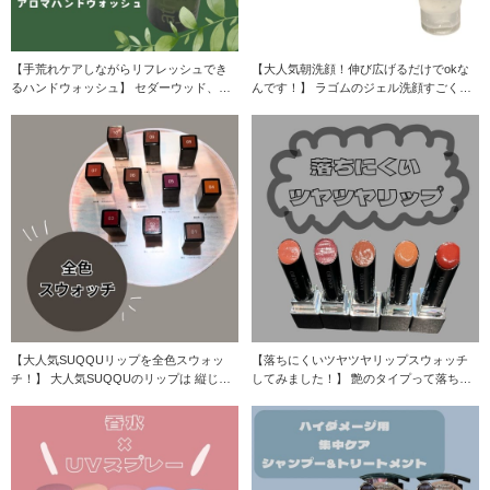
【手荒れケアしながらリフレッシュでき
【大人気朝洗顔！伸び広げるだけでokな
るハンドウォッシュ】 セダーウッド、ゼ
んです！】 ラゴムのジェル洗顔すごく話
ラニウム
題ですよね
【大人気SUQQUリップを全色スウォッ
【落ちにくいツヤツヤリップスウォッチ
チ！】 大人気SUQQUのリップは 縦じわ
してみました！】 艶のタイプって落ちや
目立たず
すいイメージ