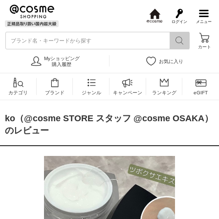
ログイン
メニュー
@
c
ブランド名・キーワードから探す
o
カート
s
m
Myショッピング
お気に入り
e
購入履歴
カテゴリ
ブランド
ジャンル
キャンペーン
ランキング
eGIFT
ko（@cosme STORE スタッフ @cosme OSAKA）
のレビュー