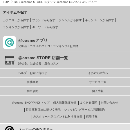
TOP
ko（@cosme STORE スタッフ @cosme OSAKA）のレビュー
アイテムを探す
カテゴリーから探す
ブランドから探す
ジャンルから探す
キャンペーンから探す
ランキングから探す
キーワードから探す
@cosmeアプリ
化粧品・コスメのクチコミランキング&お買物
@cosme STORE 店舗一覧
試せる、出会える、運命コスメ
ヘルプ・お問い合わせ
はじめての方へ
会社概要
サービス一覧
利用規約
個人情報
@cosme SHOPPING トップ
個人情報保護方針
よくある質問
お問い合わせ
特定商取引法に基づく表示
ショッピングサービス利用規約
カスタマーハラスメントに対する方針
採用情報
メーカーのみなさまへ