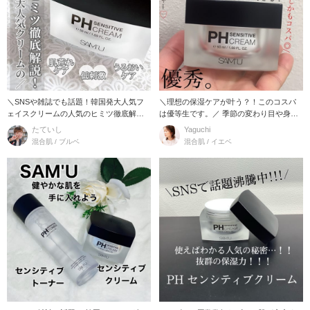
＼SNSや雑誌でも話題！韓国発大人気フ
＼理想の保湿ケアが叶う？！このコスパ
ェイスクリームの人気のヒミツ徹底解説
は優等生です。／ 季節の変わり目や身体
してみました★／
の変化など
たていし
Yaguchi
混合肌 / ブルベ
混合肌 / イエベ