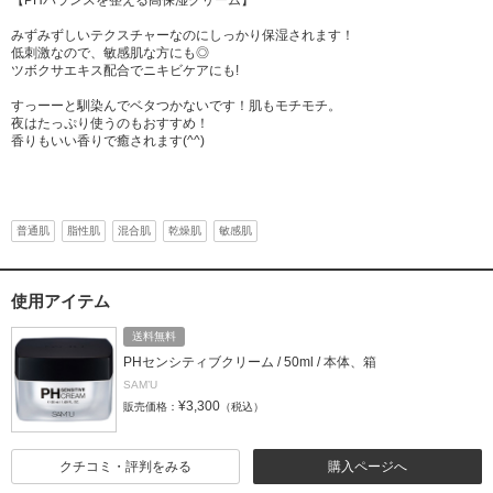
【PHバランスを整える高保湿クリーム】
みずみずしいテクスチャーなのにしっかり保湿されます！
低刺激なので、敏感肌な方にも◎
ツボクサエキス配合でニキビケアにも!
すっーーと馴染んでベタつかないです！肌もモチモチ。
夜はたっぷり使うのもおすすめ！
香りもいい香りで癒されます(^^)
普通肌
脂性肌
混合肌
乾燥肌
敏感肌
使用アイテム
送料無料
PHセンシティブクリーム / 50ml / 本体、箱
SAM’U
¥3,300
販売価格：
（税込）
クチコミ・評判をみる
購入ページへ