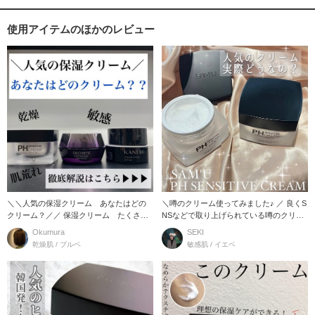
使用アイテムのほかのレビュー
＼＼人気の保湿クリーム あなたはどの
＼噂のクリーム使ってみました♪ ／ 良くS
クリーム？／／ 保湿クリーム たくさん
NSなどで取り上げられている噂のクリー
あってどれがい
厶
Okumura
SEKI
乾燥肌 / ブルベ
敏感肌 / イエベ