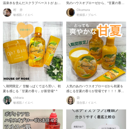
温泉水を含んだスクラブペーストが お肌
気のハウスオブローゼから、“甘夏の香
をつるつるな
り“が仲間
村 井
Okumura
敏感肌 / イエベ
乾燥肌 / ブルベ
＼期間限定／ 甘酸っぱくてほろ苦い、初
人気のあのハウスオブローゼから初夏を
夏を感じる「甘夏の香り」が新登場^ ^
感じる甘夏の香りが登場です！！！ 厚い
外皮を剥い
chihara
袋
敏感肌 / イエベ
混合肌 / イエベ