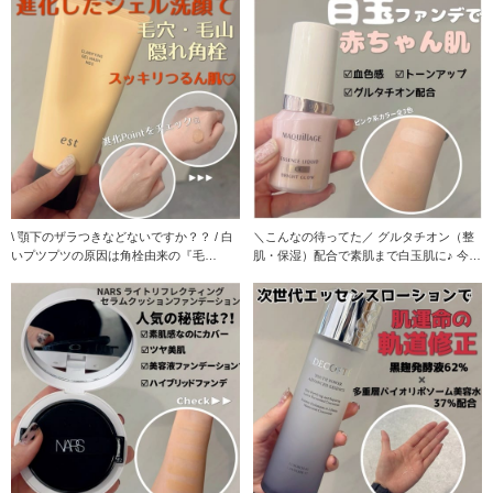
\ 顎下のザラつきなどないですか？？ / 白
＼こんなの待ってた／ グルタチオン（整
いプツプツの原因は角栓由来の『毛
肌・保湿）配合で素肌まで白玉肌に♪ 今っ
山』？！ そん
ぽ肌を叶える