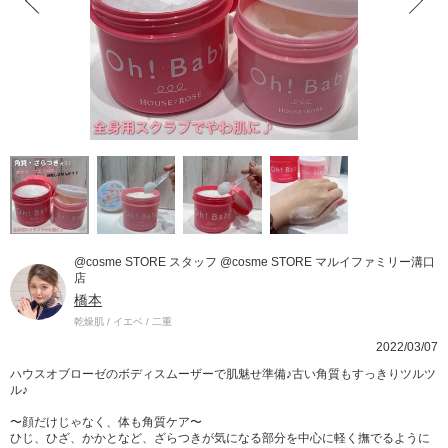
@cosme STORE スタッフ @cosme STORE マルイファミリー溝口
店
橋本
乾燥肌 / イエベ / 二重
2022/03/07
ハウスオブローゼのボディスムーザーで肌魅せ準備♪古い角質もすっきりツルツ
ル♪
〜顔だけじゃなく、体も角質ケア〜
ひじ、ひざ、かかとなど、ざらつきが気になる部分を中心に軽く撫でるように