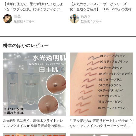
【簡単に使えて、思わず触れたくなるよ
【人気のボディスムーザーがシリーズ
うな『ウブっぽ肌』に導くボディケア】
化！全貌をご紹介】 「Oh! Baby」の愛称
【おすすめ
新屋
あおき
敏感肌 / ブルベ
乾燥肌 / ブルベ
橋本のほかのレビュー
水光透明肌に導く、高保水ブライトクレ
リアル愛用品♪ 何度リピートしたかわから
ンジングオイル★ 発酵美容成分の酒粕エ
ないキャンメイクのクリーミータッチラ
キスやビフィズ
イナー全色スウ