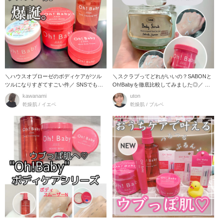
＼ハウスオブローゼのボディケアがツル
＼スクラブってどれがいいの？SABONと
ツルになりすぎてすごい件／ SNSでも未
Oh!Babyを徹底比較してみました◎／ ボ
だに話題
ディ
kawanami
uton
乾燥肌 / イエベ
乾燥肌 / ブルベ