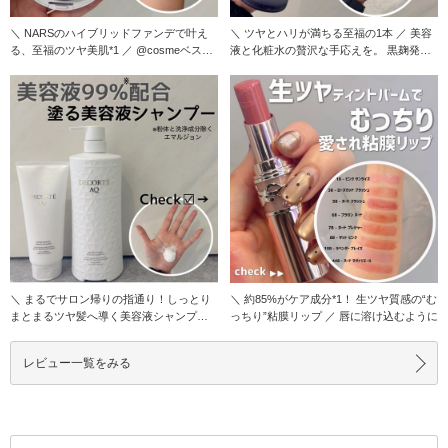
＼ NARSのハイブリッドファンデで叶え
＼ ツヤとハリが満ちる至福の1本 ／ 美容
る、至福のツヤ美肌*1 ／ @cosmeベスト
液と化粧水の贅沢な手応えを。 黒麹発酵
コ
の力で
＼ まるでサロン帰りの指通り！しっとり
＼ 約85%がケア成分*1！ 生ツヤ質感の“む
まとまるツヤ髪へ導く美容液シャンプー
っちり”粘膜リップ ／ 唇に溶け込むように
／ コスメデ
レビュー一覧をみる