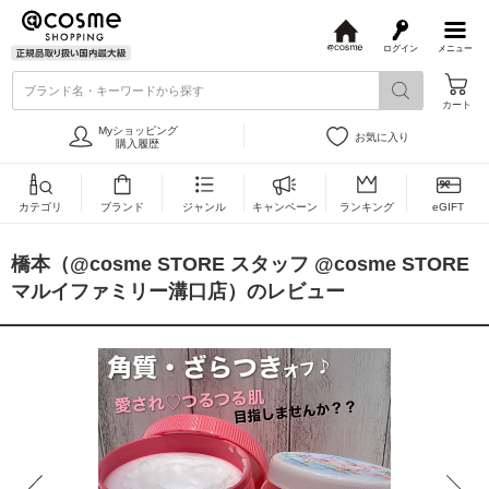
ログイン
メニュー
@
c
ブランド名・キーワードから探す
o
カート
s
m
Myショッピング
お気に入り
e
購入履歴
カテゴリ
ブランド
ジャンル
キャンペーン
ランキング
eGIFT
橋本（@cosme STORE スタッフ @cosme STORE
マルイファミリー溝口店）のレビュー