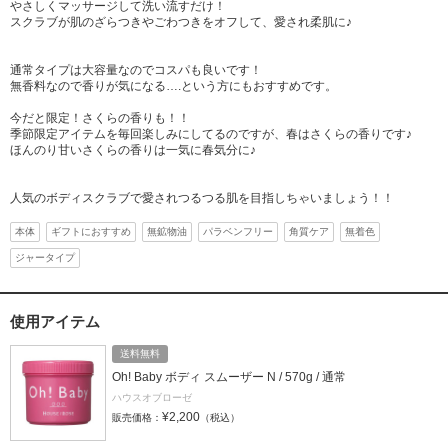
やさしくマッサージして洗い流すだけ！
スクラブが肌のざらつきやごわつきをオフして、愛され柔肌に♪
通常タイプは大容量なのでコスパも良いです！
無香料なので香りが気になる….という方にもおすすめです。
今だと限定！さくらの香りも！！
季節限定アイテムを毎回楽しみにしてるのですが、春はさくらの香りです♪
ほんのり甘いさくらの香りは一気に春気分に♪
人気のボディスクラブで愛されつるつる肌を目指しちゃいましょう！！
本体
ギフトにおすすめ
無鉱物油
パラベンフリー
角質ケア
無着色
ジャータイプ
使用アイテム
送料無料
Oh! Baby ボディ スムーザー N / 570g / 通常
ハウスオブローゼ
¥2,200
販売価格：
（税込）