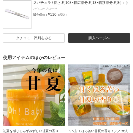
スパチュラ / 長さ:約108×幅広部分:約13×幅狭部分:約8(mm)
ハウスオブローゼ
¥110
販売価格：
（税込）
クチコミ・評判をみる
購入ページへ
使用アイテムのほかのレビュー
初夏を感じるみずみずしい甘夏の香り！
＼＼甘くほろ苦い甘夏の香り！／／ 大人