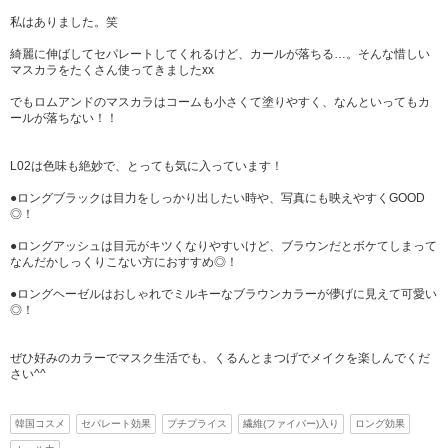
私はありました。笑
綺麗に伸ばしてセパレートしてくれるけど、カールが落ちる…。そんな惜しい
マスカラをたくさん使ってきましたxx
でもロムアンドのマスカラはコームも小さくて塗りやすく、なんといってもカ
ールが落ちない！！
L02は色味も絶妙で、とっても気に入っています！
●ロングブラックは目力をしっかり出したい時や、写真にも映えやすくGOOD
◎！
●ロングアッシュは目元がキツくなりやすいけど、ブラウンだとボケてしまって
なんだかしっくりこない方におすすめ◎！
●ロングヘーゼルはおしゃれでミルキーなブラウンカラーが儚げに見えて可愛い
◎！
ぜひ好みのカラーでマスク生活でも、くるんとまつげでメイクを楽しんでくだ
さい^^
韓国コスメ
セパレート効果
プチプライス
繊維(ファイバー)入り
ロング効果