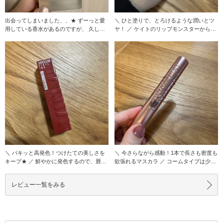
出会ってしまいました、、★ ずーっと愛
＼ ひと塗りで、とろけるような潤いとツ
用している香水があるのですが、 久しぶ
ヤ！ ／ ケイトのリップモンスターから登
りに好きな香
場した、ツ
＼ パキッと高発色！つけたての美しさを
＼ 今さらながら感動！1本で長さも密度も
キープ★ ／ 鮮やかに発色するので、唇の
欲張れるマスカラ ／ コームタイプは少し
内側からふ
苦手意識
レビュー一覧をみる