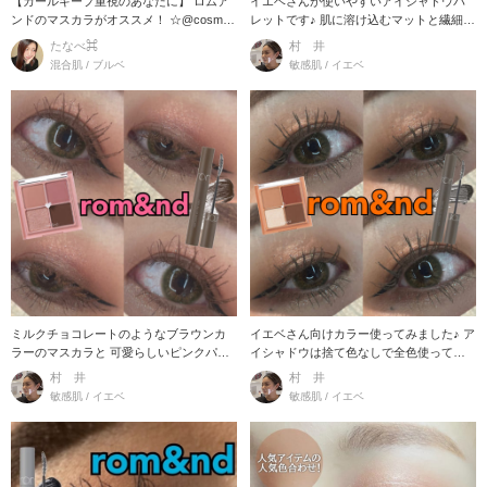
【カールキープ重視のあなたに】 ロムア
イエベさんが使いやすいアイシャドウパ
ンドのマスカラがオススメ！ ☆@cosme
レットです♪ 肌に溶け込むマットと繊細な
ベスト
他にないラメ
たなべ⌘
村 井
混合肌 / ブルベ
敏感肌 / イエベ
ミルクチョコレートのようなブラウンカ
イエベさん向けカラー使ってみました♪ ア
ラーのマスカラと 可愛らしいピンクパレ
イシャドウは捨て色なしで全色使ってい
ットでメイクし
ます★
村 井
村 井
敏感肌 / イエベ
敏感肌 / イエベ