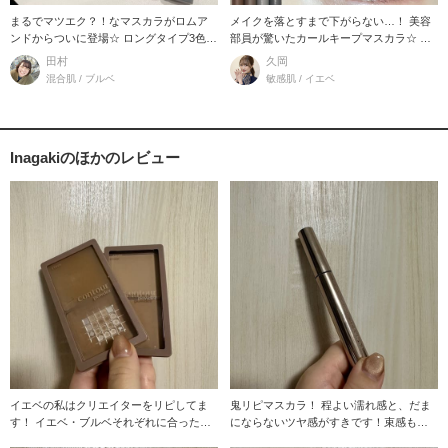
まるでマツエク？！なマスカラがロムア
メイクを落とすまで下がらない…！ 美容
ンドからついに登場☆ ロングタイプ3色ボ
部員が驚いたカールキープマスカラ☆ 【r
リュームタイプ
om&nd
田村
久岡
混合肌 / ブルベ
敏感肌 / イエベ
Inagakiのほかのレビュー
イエベの私はクリエイターをリピしてま
鬼リピマスカラ！ 程よい濡れ感と、だま
す！ イエベ・ブルベそれぞれに合った色
にならないツヤ感がすきです！束感も自
の組み合わせで
然に演出してく