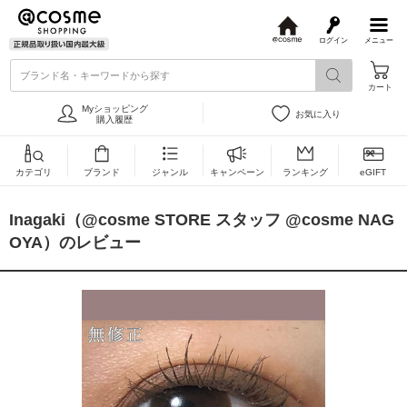
ログイン
メニュー
@
c
ブランド名・キーワードから探す
o
カート
s
m
Myショッピング
お気に入り
e
購入履歴
カテゴリ
ブランド
ジャンル
キャンペーン
ランキング
eGIFT
Inagaki（@cosme STORE スタッフ @cosme NAG
OYA）のレビュー