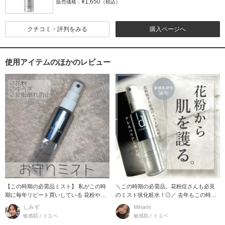
¥1,650
販売価格：
（税込）
クチコミ・評判をみる
購入ページへ
使用アイテムのほかのレビュー
【この時期の必需品ミスト】 私がこの時
＼この時期の必需品。花粉症さんも必見
期に毎年リピート買いしている 花粉や、
のミスト状化粧水！◎／ 去年もこの時
ちり、ほこ
期、特に花粉
しみず
Minami
敏感肌 / イエベ
敏感肌 / イエベ