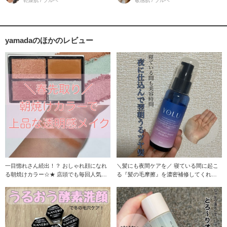
乾燥肌 / ブルベ
敏感肌 / ブルベ
yamadaのほかのレビュー
一目惚れさん続出！？ おしゃれ顔になれ
＼髪にも夜間ケアを／ 寝ている間に起こ
る朝焼けカラー☆★ 店頭でも毎回人気の
る『髪の毛摩擦』を濃密補修してくれる
【エトヴォス
ヘアオイルです！