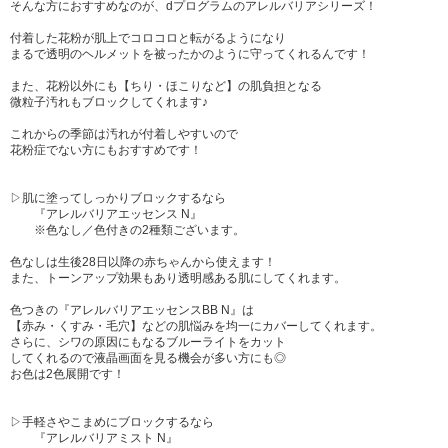
そんな方におすすめなのが、dプログラムのアレルバリアシリーズ！
付着した花粉が肌上でコロコロと転がるようになり
まるで透明のヘルメットを被ったかのように守ってくれるんです！
また、花粉以外にも【ちり・ほこりなど】の肌負担となる
微粒子汚れもブロックしてくれます♪
これからの季節は汚れが付着しやすいので
花粉症でない方にもおすすめです！
▷肌に塗ってしっかりブロックするなら
『アレルバリアエッセンス N』
※色なし／色付きの2種類ございます。
色なしは生後28日以降の赤ちゃんから使えます！
また、トーンアップ効果もあり透明感ある肌にしてくれます。
色つきの『アレルバリアエッセンスBB N』は
【赤み・くすみ・毛穴】などの肌悩みを均一にカバーしてくれます。
さらに、シワの原因にもなるブルーライトをカット
してくれるので液晶画面を見る機会が多い方にも◎
お色は2色展開です！
▷手軽さやこまめにブロックするなら
『アレルバリアミスト N』