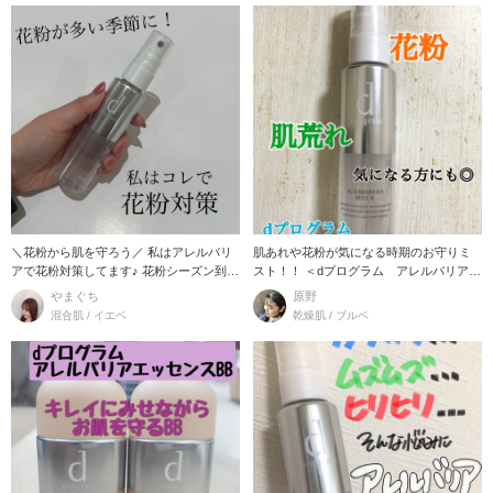
＼花粉から肌を守ろう／ 私はアレルバリ
肌あれや花粉が気になる時期のお守りミ
アで花粉対策してます♪ 花粉シーズン到
スト！！ ＜dプログラム アレルバリアミ
来….
ストN＞
やまぐち
原野
混合肌 / イエベ
乾燥肌 / ブルベ