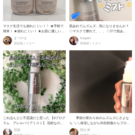
マスク生活でも崩れにくい！！ ★手軽で
肌あれでムズムズ…気になりませんか？
簡単！ ★崩れにくい！ ★お肌に優しい！
◇マスクで擦れて、、、 ◇汗で肌あ
★日焼け
れ、、、 ◇敏感
まつやま
Inagaki
混合肌 / イエベ
乾燥肌 / イエベ
これほんとに不思議だと思った 【dプログ
季節の変わりめのムズムズにさよな
ラム アレルバリアミスト】 花粉なのか
ら ＼＼保湿しながら外的刺激からブロッ
ほこりなの
ク☆／／ この
田島
阿久津