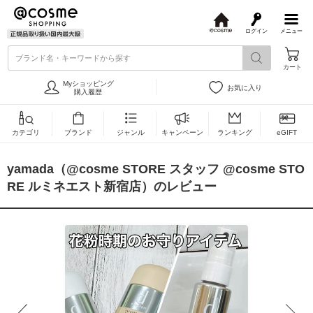
ログイン
メニュー
@
c
ブランド名・キーワードから探す
o
カート
s
m
Myショッピング
お気に入り
e
購入履歴
カテゴリ
ブランド
ジャンル
キャンペーン
ランキング
eGIFT
yamada（@cosme STORE スタッフ @cosme STO
RE ルミネエスト新宿店）のレビュー