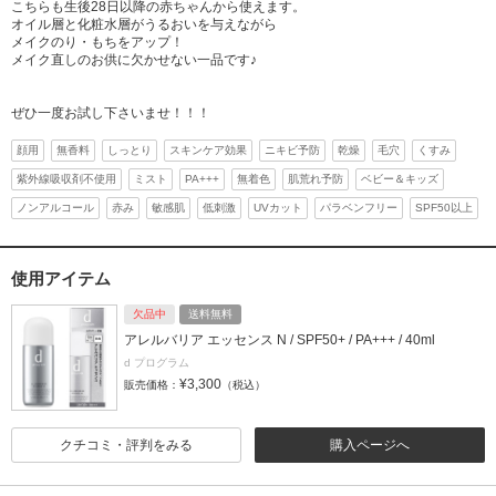
こちらも生後28日以降の赤ちゃんから使えます。
オイル層と化粧水層がうるおいを与えながら
メイクのり・もちをアップ！
メイク直しのお供に欠かせない一品です♪
ぜひ一度お試し下さいませ！！！
顔用
無香料
しっとり
スキンケア効果
ニキビ予防
乾燥
毛穴
くすみ
紫外線吸収剤不使用
ミスト
PA+++
無着色
肌荒れ予防
ベビー＆キッズ
ノンアルコール
赤み
敏感肌
低刺激
UVカット
パラベンフリー
SPF50以上
使用アイテム
欠品中
送料無料
アレルバリア エッセンス N / SPF50+ / PA+++ / 40ml
d プログラム
¥3,300
販売価格：
（税込）
クチコミ・評判をみる
購入ページへ