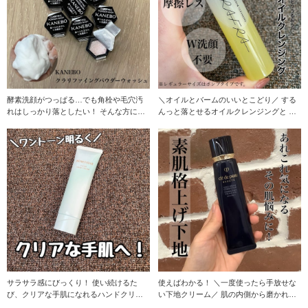
酵素洗顔がつっぱる…でも角栓や毛穴汚
＼オイルとバームのいいとこどり／ する
れはしっかり落としたい！ そんな方にお
んっと落とせるオイルクレンジングと う
すすめの酵素洗顔
るおうバームク
サラサラ感にびっくり！ 使い続けるた
使えばわかる！ ＼一度使ったら手放せな
び、クリアな手肌になれるハンドクリー
い下地クリーム／ 肌の内側から磨かれた
ム！ 手洗いや消
かのような【