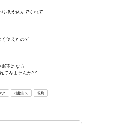
かり抱え込んでくれて
なく使えたので
睡眠不足な方
てみませんか^ ^
ケア
植物由来
乾燥