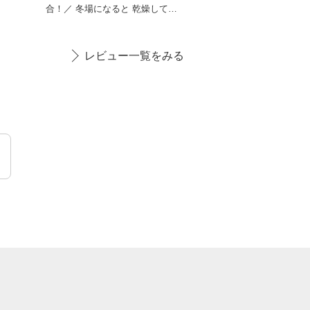
合！／ 冬場になると 乾燥して痒
くなってボロボロに。。
レビュー一覧をみる