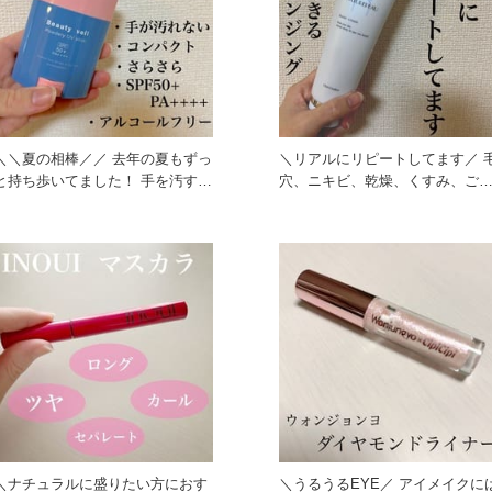
＼＼夏の相棒／／ 去年の夏もずっ
＼リアルにリピートしてます／ 
と持ち歩いてました！ 手を汚す事
穴、ニキビ、乾燥、くすみ、ご
なく、全身使えて 小さめ
つき、、、 色んな悩みを解決
＼ナチュラルに盛りたい方におす
＼うるうるEYE／ アイメイクには