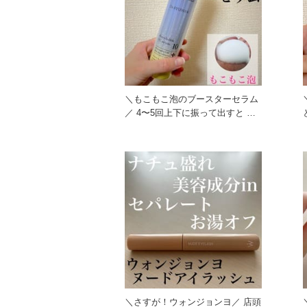
＼もこもこ泡のブースターセラム
／ 4〜5回上下に振って出すと も
こもこの泡が出てきます！
＼さすが！ウォンジョンヨ／ 店頭