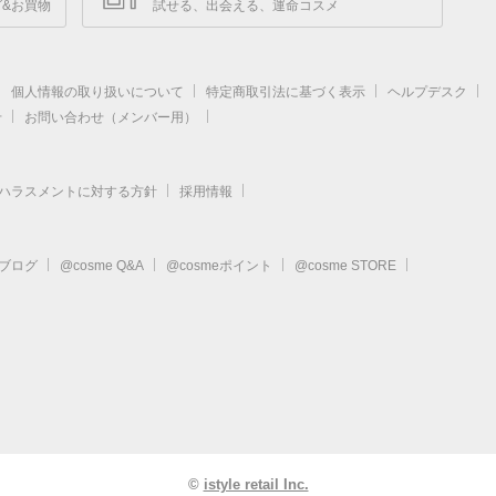
&お買物
試せる、出会える、運命コスメ
個人情報の取り扱いについて
特定商取引法に基づく表示
ヘルプデスク
せ
お問い合わせ（メンバー用）
ハラスメントに対する方針
採用情報
eブログ
@cosme Q&A
@cosmeポイント
@cosme STORE
©
istyle retail Inc.