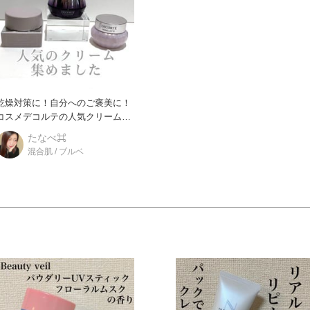
乾燥対策に！自分へのご褒美に！
コスメデコルテの人気クリーム3
選 乾燥、カサつきのケア
たなべ⌘
混合肌 / ブルベ