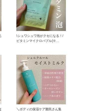
毛
\シュワシュワ泡がクセになる！/
わ
ビタミンマイクロバブル(※
Dr.SYUWANによる独
＼ボディの保湿ケア難民さん集