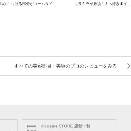
／ つける部分がコームタイプ
キラキラが必須！！ <好きポイン
なので セパレートでダマに
ト> ・ま
すべての美容部員・美容のプロのレビューをみる
@cosme STORE 店舗一覧