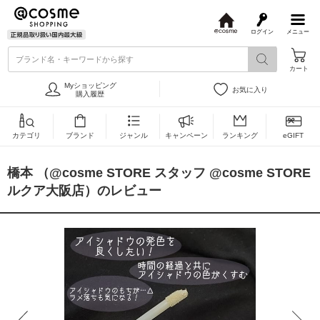
ログイン
メニュー
@
c
ブランド名・キーワードから探す
o
カート
s
m
Myショッピング
お気に入り
e
購入履歴
カテゴリ
ブランド
ジャンル
キャンペーン
ランキング
eGIFT
橋本 （@cosme STORE スタッフ @cosme STORE
ルクア大阪店）のレビュー