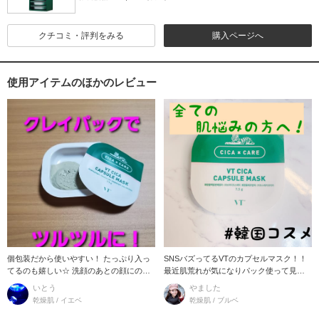
クチコミ・評判をみる
購入ページへ
使用アイテムのほかのレビュー
個包装だから使いやすい！ たっぷり入っ
SNSバズってるVTのカプセルマスク！！
てるのも嬉しい☆ 洗顔のあとの顔にのせ
最近肌荒れが気になりパック使って見ま
て、洗
した！
いとう
やました
乾燥肌 / イエベ
乾燥肌 / ブルベ