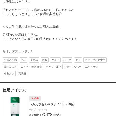
に後肌はスッキリ！
汚れとれたー！って実感があるのに、肌に触れると
ふっくらしっとりしていて保湿の実感も◎
もっと早く使えば良かったと思えた逸品！
定期的な使用はもちろん、
ここぞという日の前日のお手入れにもおすすめです！
是非、お試し下さい♪
肌荒れ予防
毛穴
くすみ
乾燥
ニキビ
ハーブ
保湿
ギフトにおすすめ
韓国コスメ
ニキビ・吹き出物
テカリ・皮脂
角栓・黒ずみ
ニキビ予防
うるおい
爽快感
使用アイテム
欠品中
シカカプセルマスク / 7.5g×10個
VT(ブイティー)
¥2,979
販売価格：
（税込）