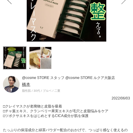
@cosme STORE スタッフ @cosme STORE ルクア大阪店
橋本
脂性肌 / 30代 / ブルベ / 二重
2022/06/03
□クレイマスクが老廃物と皮脂を吸着
□チャ葉エキス、クランベリー果実エキスが毛穴と皮脂悩みをケア
□ツボクサエキスをはじめとするCICA成分が肌を保護
たっぷりの保湿成分と緑茶パウダー配合のおかげで、つっぱり感なく使えるの