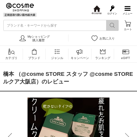
ログイン
メニュー
@
c
ブランド名・キーワードから探す
o
カート
s
m
Myショッピング
お気に入り
e
購入履歴
カテゴリ
ブランド
ジャンル
キャンペーン
ランキング
eGIFT
橋本 （@cosme STORE スタッフ @cosme STORE
ルクア大阪店）のレビュー