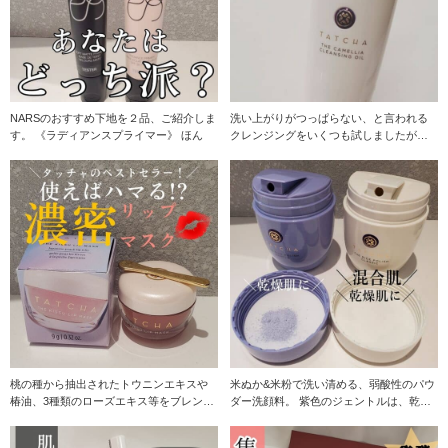
NARSのおすすめ下地を２品、ご紹介しま
洗い上がりがつっぱらない、と言われる
す。 《ラディアンスプライマー》 ほん
クレンジングをいくつも試しましたが、
『これだ』と思えた
桃の種から抽出されたトウニンエキスや
米ぬか&米粉で洗い清める、弱酸性のパウ
椿油、3種類のローズエキス等をブレンド
ダー洗顔料。 紫色のジェントルは、乾燥
した唇用マスク。
肌におす