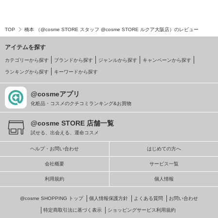
TOP
橋本 （@cosme STORE スタッフ @cosme STORE ルクア大阪店）のレビュー
アイテムを探す
カテゴリーから探す
ブランドから探す
ジャンルから探す
キャンペーンから探す
ランキングから探す
キーワードから探す
@cosmeアプリ
化粧品・コスメのクチコミランキング&お買物
@cosme STORE 店舗一覧
試せる、出会える、運命コスメ
ヘルプ・お問い合わせ
はじめての方へ
会社概要
サービス一覧
利用規約
個人情報
@cosme SHOPPING トップ
個人情報保護方針
よくある質問
お問い合わせ
特定商取引法に基づく表示
ショッピングサービス利用規約