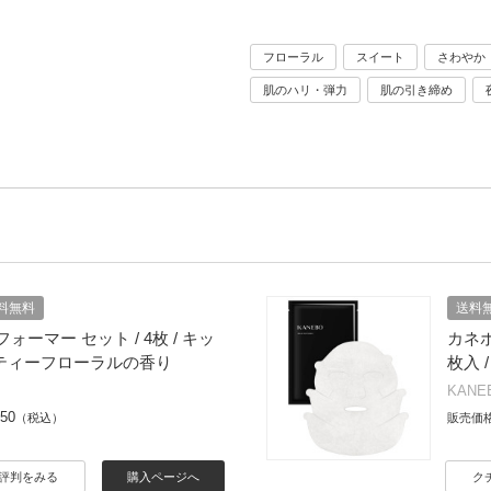
フローラル
スイート
さわやか
肌のハリ・弾力
肌の引き締め
料無料
送料
ォーマー セット / 4枚 / キッ
カネボ
ーティーフローラルの香り
枚入 
KANE
050
（税込）
販売価
評判をみる
購入ページへ
ク