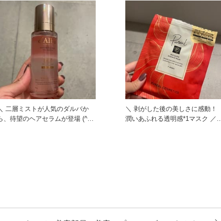
＼ 二層ミストが人気のダルバか
＼ 剥がした後の美しさに感動！
ら、待望のヘアセラムが登場 (^^)♪
潤いあふれる透明感*1マスク ／
／ あの人気ミスト
使ってみて驚きました…