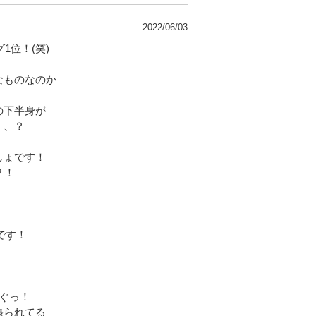
2022/06/03
1位！(笑)
なものなのか
の下半身が
、、？
しょです！
？！
です！
ぐっ！
張られてる