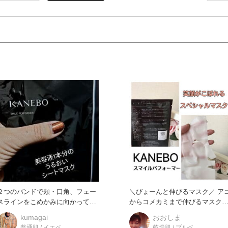
２つのバンドで頬・口角、フェー
＼びょーんと伸びるマスク／ アゴ
スラインをこめかみに向かって引
からコメカミまで伸びるマスク
き上げながら密着させ、つけてい
で、しっかりと引き上げま
kumagai
おおしま
普通肌 / イエベ
乾燥肌 / ブルベ