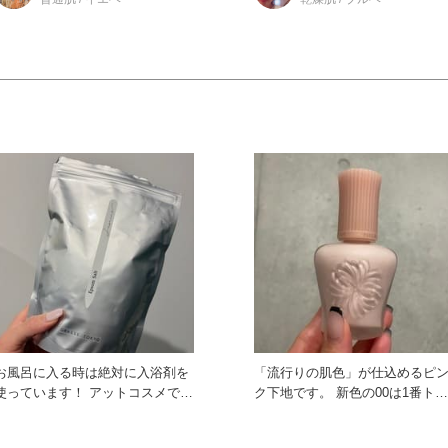
お風呂に入る時は絶対に入浴剤を
「流行りの肌色」が仕込めるピ
使っています！ アットコスメでバ
ク下地です。 新色の00は1番トー
スソルトで調べて出てきた 気
ンアップ* するカラーです