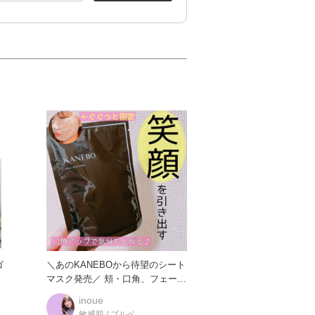
＼あのKANEBOから待望のシート
マスク発売／ 頬・口角、フェース
ラインを、こめ
inoue
敏感肌 / ブルベ