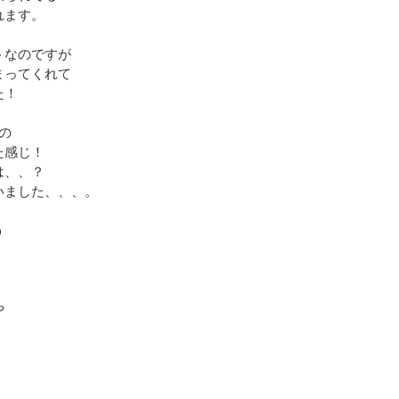
れます。
トなのですが
まってくれて
た！
の
た感じ！
は、、？
いました、、、。
う
や
。