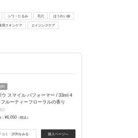
シワ・たるみ
毛穴
ほうれい線
夜用スキンケア
エイジングケア
無料
ウ スマイル パフォーマー / 33ml 4
/ フルーティーフローラルの香り
BO
¥6,050
格：
（税込）
チコミ・評判をみる
購入ページへ