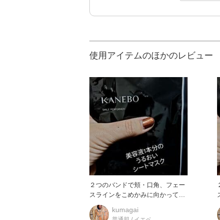
使用アイテムのほかのレビュー
２つのバンドで頬・口角、フェー
スラインをこめかみに向かって引
き上げながら密着させ、つけてい
kumagai
普通肌 / イエベ