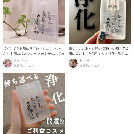
【どこでもお清めリフレッシュ】 おいせ
嫌なことがあった時の 気持ちの切り替え
さん お清め塩スプレー さわやかなお塩の
用に買いました(笑) 香りと浄化を楽しめ
るルーム
みやざわ
村 井
乾燥肌 / イエベ
敏感肌 / イエベ