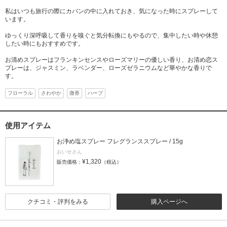
私はいつも旅行の際にカバンの中に入れておき、気になった時にスプレーして
います。
ゆっくり深呼吸して香りを嗅ぐと気分転換にもやるので、集中したい時や休憩
したい時にもおすすめです。
お清めスプレーはフランキンセンスやローズマリーの優しい香り、お清め恋ス
プレーは、ジャスミン、ラベンダー、ローズゼラニウムなど華やかな香りで
す。
フローラル
さわやか
微香
ハーブ
使用アイテム
お浄め塩スプレー フレグランススプレー / 15g
おいせさん
¥1,320
販売価格：
（税込）
クチコミ・評判をみる
購入ページへ