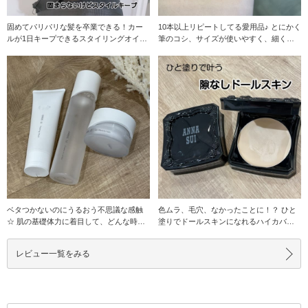
固めてパリパリな髪を卒業できる！カー
10本以上リピートしてる愛用品♪ とにかく
ルが1日キープできるスタイリングオイ
筆のコシ、サイズが使いやすく、細くも
ル。 私は割と扱
太くも自由自
ベタつかないのにうるおう不思議な感触
色ムラ、毛穴、なかったことに！？ ひと
☆ 肌の基礎体力に着目して、どんな時で
塗りでドールスキンになれるハイカバー
もいきいき肌へ
ファンデーション
レビュー一覧をみる