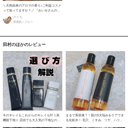
＼天然由来のアロマの香り♪ご利益コスメ
って知ってますか？／ 『おいせさんのお
清めスプ
のぐち
普通肌 / ブルベ
田村のほかのレビュー
今のキレイもこれからのキレイも叶う高
まるで美容液？！肌の5大悩みをケアでき
機能下地☆ 店頭でも大人気の下地なの
る化粧水！ 毛穴、くすみ、ツヤ、ハリ、
で、きっと気
キメ、弾力、