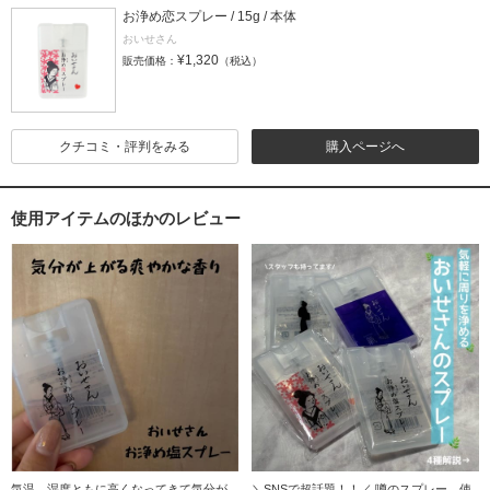
お浄め恋スプレー / 15g / 本体
おいせさん
¥1,320
販売価格：
（税込）
クチコミ・評判をみる
購入ページへ
使用アイテムのほかのレビュー
気温、湿度ともに高くなってきて気分が
＼SNSで超話題！！／ 噂のスプレー、使