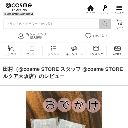
ログイン
メニュー
@
c
ブランド名・キーワードから探す
o
カート
s
m
Myショッピング
お気に入り
e
購入履歴
カテゴリ
ブランド
ジャンル
キャンペーン
ランキング
eGIFT
田村（@cosme STORE スタッフ @cosme STORE
ルクア大阪店）のレビュー