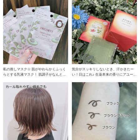
私の推しマスク☆ 肌がやわらかくふっく
気分がスッキリしないとき、汗かきたー
らとする乳液マスク！ 肌調子がなんとな
い！日はこれ♪ 生薬本来の香りにアユーラ
く悪い日や、
のアロマティ