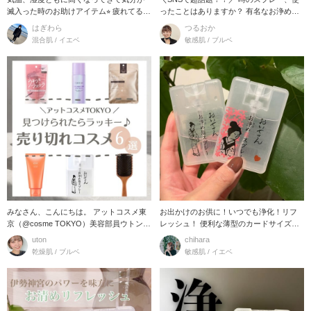
滅入った時のお助けアイテム⭐︎ 疲れてる時
ったことはありますか？ 有名なお浄め塩
に空間に吹
スプレー以外
はぎわら
つるおか
混合肌 / イエベ
敏感肌 / ブルベ
みなさん、こんにちは。 アットコスメ東
お出かけのお供に！いつでも浄化！リフ
京（@cosme TOKYO）美容部員ウトンで
レッシュ！ 便利な薄型のカードサイズ！
す♪
ポーチにもスッ
uton
chihara
乾燥肌 / ブルベ
敏感肌 / イエベ