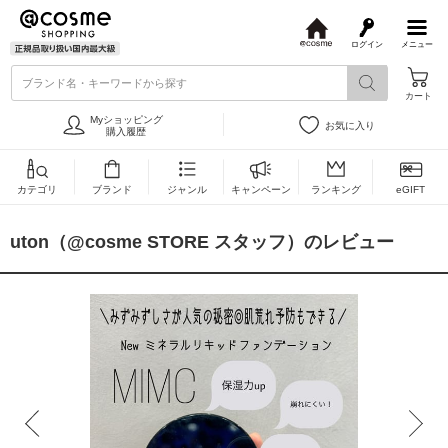
ログイン
メニュー
@
c
ブランド名・キーワードから探す
o
カート
s
m
Myショッピング
お気に入り
e
購入履歴
カテゴリ
ブランド
ジャンル
キャンペーン
ランキング
eGIFT
uton（@cosme STORE スタッフ）のレビュー