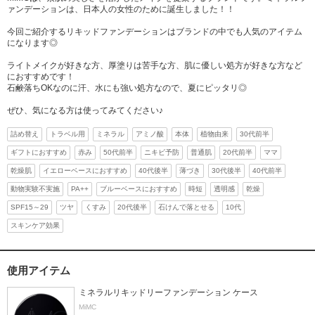
ァンデーションは、日本人の女性のために誕生しました！！
今回ご紹介するリキッドファンデーションはブランドの中でも人気のアイテム
になります◎
ライトメイクが好きな方、厚塗りは苦手な方、肌に優しい処方が好きな方など
におすすめです！
石鹸落ちOKなのに汗、水にも強い処方なので、夏にピッタリ◎
ぜひ、気になる方は使ってみてください♪
詰め替え
トラベル用
ミネラル
アミノ酸
本体
植物由来
30代前半
ギフトにおすすめ
赤み
50代前半
ニキビ予防
普通肌
20代前半
ママ
乾燥肌
イエローベースにおすすめ
40代後半
薄づき
30代後半
40代前半
動物実験不実施
PA++
ブルーベースにおすすめ
時短
透明感
乾燥
SPF15～29
ツヤ
くすみ
20代後半
石けんで落とせる
10代
スキンケア効果
使用アイテム
ミネラルリキッドリーファンデーション ケース
MiMC