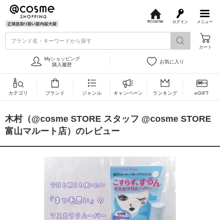
ログイン
メニュー
@
c
ブランド名・キーワードから探す
o
カート
s
m
Myショッピング
お気に入り
e
購入履歴
カテゴリ
ブランド
ジャンル
キャンペーン
ランキング
eGIFT
木村（@cosme STORE スタッフ @cosme STORE
富山マルート店）のレビュー