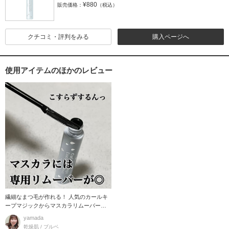
¥880
販売価格：
（税込）
クチコミ・評判をみる
購入ページへ
使用アイテムのほかのレビュー
繊細なまつ毛が作れる！ 人気のカールキ
ープマジックからマスカラリムーバーが
新登場！
yamada
乾燥肌 / ブルベ