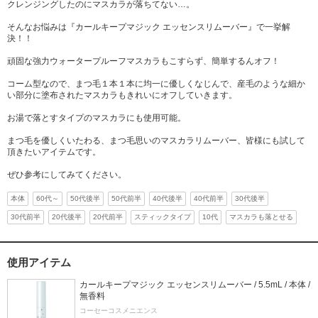
クレンジングしたのにマスカラが落ちてない…。
そんなお悩みは『カールキープマジック エッセンスリムーバー』で一挙解
決！！
頑固な強力ウォータープルーフマスカラもこすらず、簡単するんオフ！
コーム型なので、まつ毛１本１本に均一に優しくなじんで、産毛のような細か
い部分に塗布されたマスカラもきれいにオフしていきます。
お湯で落とすタイプのマスカラにも使用可能。
まつ毛を優しくいたわる、まつ毛思いのマスカラリムーバー、皆様にも試して
頂きたいアイテムです。
ぜひ参考にしてみてください。
本体
60代～
50代後半
50代前半
40代後半
40代前半
30代後半
30代前半
20代後半
20代前半
スティックタイプ
10代
マスカラも落とせる
使用アイテム
カールキープマジック エッセンスリムーバー / 5.5mL / 本体 /
無香料
コーセーコスメニエンス