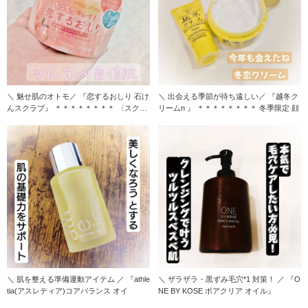
＼ 魅せ肌のオトモ／ 『恋するおしり 石け
＼ 出会える季節が待ち遠しい／ 『越冬ク
んスクラブ』 ＊＊＊＊＊＊＊＊ 〈スクラ
リームn 』 ＊＊＊＊＊＊＊＊ 冬季限定 顔
ブ
＼ 肌を整える準備運動アイテム ／ 『athle
＼ ザラザラ・黒ずみ毛穴*1 対策！ ／ 『O
tia(アスレティア)コアバランス オイ
NE BY KOSE ポアクリア オイル』