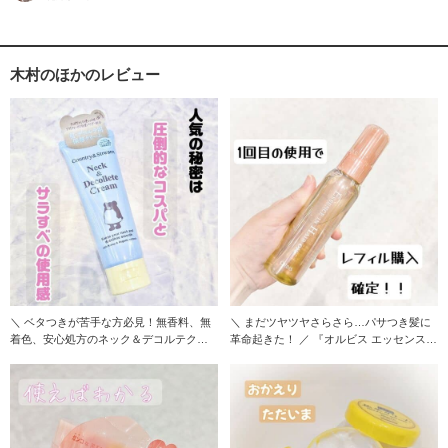
木村のほかのレビュー
＼ ベタつきが苦手な方必見！無香料、無
＼ まだツヤツヤさらさら…パサつき髪に
着色、安心処方のネック＆デコルテクリ
革命起きた！ ／ 『オルビス エッセンスイ
ーム ／ 『カ
ンヘアオ