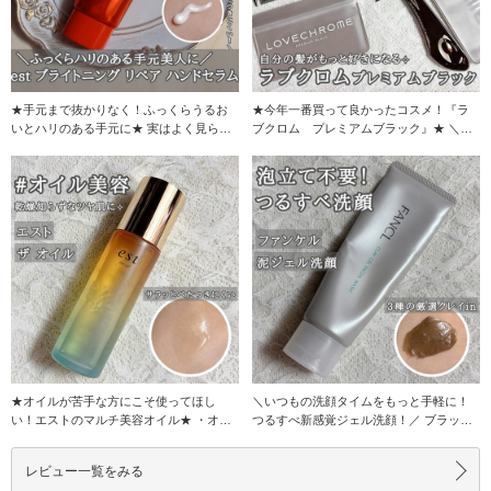
★手元まで抜かりなく！ふっくらうるお
★今年一番買って良かったコスメ！『ラ
いとハリのある手元に★ 実はよく見られ
ブクロム プレミアムブラック』★ ＼使
ている手元こそ
ってみると人気
★オイルが苦手な方にこそ使ってほし
＼いつもの洗顔タイムをもっと手軽に！
い！エストのマルチ美容オイル★ ・オイ
つるすべ新感覚ジェル洗顔！／ ブラック
ルはベタベタしそ
クレイ・海泥・
レビュー一覧をみる