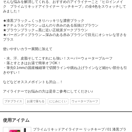
そんな悩みを解消してくれる、おすすめのアイライナーこと「ヒロインメイ
ク プライムリキッドアイライナー リッチキープ」の全4色をスウォッチして
みました！
★漆黒ブラック→くっきりハッキリな濃密ブラック
★ナチュラルブラウン→ほんのり赤みのある垢抜けブラウン
★ブラウンブラック→黒に近い正統派ダークブラウン
★バーガンディブラウン→深みのある赤みブラウンで目元にオシャレな甘さを
プラス
使いやすいカラー展開に加えて
・水、汗、皮脂そしてこすれにも強い！スーパーウォータープルーフ
・落とすときはお湯で簡単オフOK！
・筆先0.1mmの国産極細筆で切開ラインや跳ね上げラインなど細かい部分も引
きやすい！
などなどオススメポイントも沢山…！
アイライナーでお悩みの方は是非ご参考にしてください♪
プチプライス
お湯で落ちる
にじみにくい
ウォータープルーフ
使用アイテム
プライムリキッドアイライナー リッチキープ / 01 漆黒ブラ