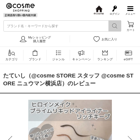
ログイン
メニュー
@
c
ブランド名・キーワードから探す
o
カート
s
m
Myショッピング
お気に入り
e
購入履歴
カテゴリ
ブランド
ジャンル
キャンペーン
ランキング
eGIFT
たていし（@cosme STORE スタッフ @cosme ST
ORE ニュウマン横浜店）のレビュー