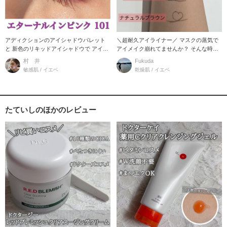
アディクションのアイシャドウパレット
＼超耐久アイライナー／ マスクの蒸気で
と 新色のリキッドアイシャドウで アイメ
アイメイク崩れてませんか？ そんな時の
イクしてみ
オ
村 井
Fukuda
敏感肌 / イエベ
乾燥肌 / イエベ
たていしのほかのレビュー