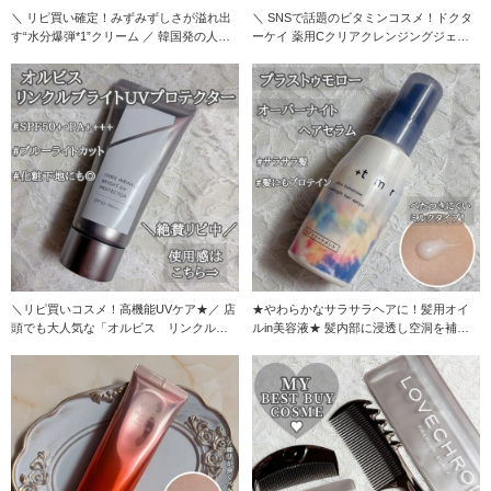
＼ リピ買い確定！みずみずしさが溢れ出
＼ SNSで話題のビタミンコスメ！ドクタ
す“水分爆弾*1”クリーム ／ 韓国発の人気
ーケイ 薬用Cクリアクレンジングジェル
ブラン
／ 11
＼リピ買いコスメ！高機能UVケア★／ 店
★やわらかなサラサラヘアに！髪用オイ
頭でも大人気な「オルビス リンクルブ
ルin美容液★ 髪内部に浸透し空洞を補修
ライトUVプ
してくれるア