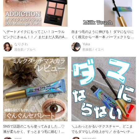
＼デートメイクにもってこい！コーラル
自まつ毛のように伸びる！ ダマになりに
ピンクにきゅん！！／ まだまだ人気のAD
くく根元から一本一本 パーフェクトなC
DICTIO
カールにす
なりさわ
Yuka
混合肌 / ブルベ
乾燥肌 / イエベ
SNSで話題のこちら使ってみました…♡
＼ふわっとかるいテクスチャー、どこま
液が柔らかく、すっとまつ毛に絡む！！
でもダマなしの仕上がり／ かる〜いテク
そし
スチャーで
amai
miyazaki