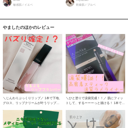
敏感肌 / イエベ
乾燥肌 / ブルベ
やましたのほかのレビュー
＼じんわりぷっくりリップ／ 1本で下地、
＼ひと塗りで涙袋完成！！／ 肌にフィッ
グロス、リップクリームが叶うリッププ
トして、するーーーっと描ける！ 1本で3
ラン
役