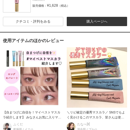
¥1,628
販売価格：
（税込）
クチコミ・評判をみる
購入ページへ
使用アイテムのほかのレビュー
【自まつげに自信を！マイベストマスカ
＼リピ確定の優秀マスカラ／ SNSでもよ
ラ紹介します】 みなさんお気に入りマス
く見かけるこのマスカラ、皆さんは使い
カラはあり
ました？？
ふくだ
たなべ⌘
乾燥肌 / イエベ
混合肌 / ブルベ