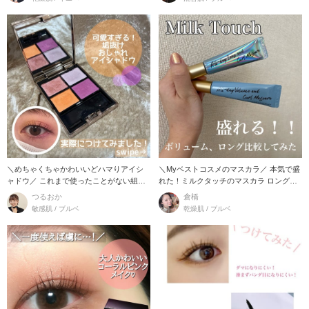
＼めちゃくちゃかわいいどハマりアイシ
＼Myベストコスメのマスカラ／ 本気で盛
ャドウ／ これまで使ったことがない組み
れた！ミルクタッチのマスカラ ロング、
合わせだっ
ボリューム比
つるおか
倉橋
敏感肌 / ブルベ
乾燥肌 / ブルベ