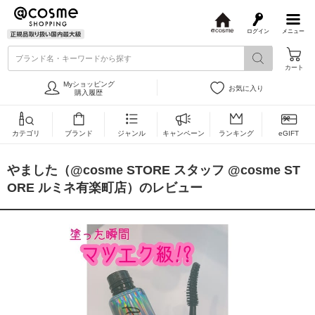
ログイン
メニュー
@
c
ブランド名・キーワードから探す
o
カート
s
m
Myショッピング
お気に入り
e
購入履歴
カテゴリ
ブランド
ジャンル
キャンペーン
ランキング
eGIFT
やました（@cosme STORE スタッフ @cosme ST
ORE ルミネ有楽町店）のレビュー