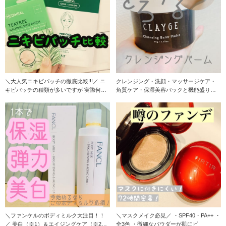
＼大人気ニキビパッチの徹底比較!!!／ ニ
クレンジング・洗顔・マッサージケア・
キビパッチの種類が多いですが 実際何が
角質ケア・保湿美容パックと機能盛りだ
い
くさん！ ク
＼ファンケルのボディミルク大注目！！
＼マスクメイク必見／ ・SPF40・PA++ ・
／ 美白（※1）＆エイジングケア（※2）
全3色 ・微細なパウダーが肌にピ