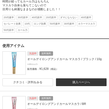
時間が経ってもカール力はもちろん
マスカラ自体も落ちてこないので
目周りも綺麗なままなのが感動しました！！
20代後半
30代前半
40代前半
20代前半
ダマにならない
40代後半
セパレート効果
10代
ロング効果
50代後半
30代後半
カラーマスカラ
50代前半
カール力
使用アイテム
欠品中
送料無料
オールデイロングアンドカール マスカラ / ブラック / 10g
milktouch
¥1,628
販売価格：
（税込）
クチコミ・評判をみる
購入ページへ
欠品中
送料無料
オールデイロングアンドカールマスカラ / BR
milktouch