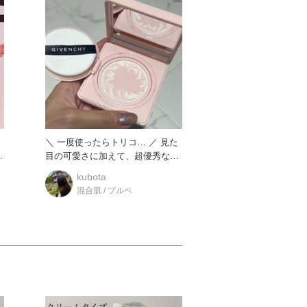
＼ 一度使ったらトリコ… ／ 見た
の
目の可愛さに加えて、超優秀な多
機能コンパクト！ 朝の
kubota
混合肌 / ブルベ