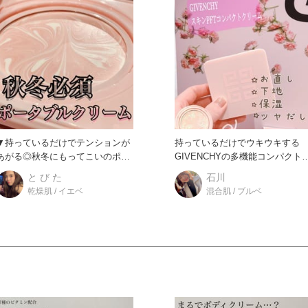
▼持っているだけでテンションが
持っているだけでウキウキする
あがる◎秋冬にもってこいのポー
GIVENCHYの多機能コンパクト
タブルクリーム ▼どんな特徴
紹介です！
と び た
石川
乾燥肌 / イエベ
混合肌 / ブルベ