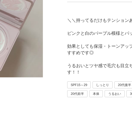
＼＼持ってるだけもテンション
ピンクと白のパープル模様とパ
効果としても保湿・トーンアッ
すすめです◎
うるおいとツヤ感で毛穴も目立
す！！
SPF15～29
しっとり
20代後半
20代前半
本体
うるおい