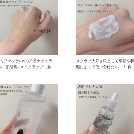
myファンデの中で1番ナチュラ
スクラブ大好き民として季節や
ル！肌管理+メイクアップに魅力
態によって使い分けたい…！ 保
満載でした！スキンケアと言って
もしたいし、ざらつきも取りた