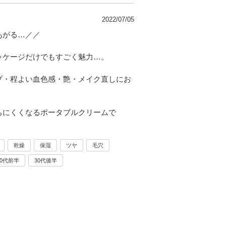
2022/07/05
あがる…／／
ッケージだけでもすごく魅力…。
プ・程よい血色感・艶・メイク直しにお
ちにくくなるポータブルクリームで
乾燥
保湿
ツヤ
毛穴
30代前半
30代後半