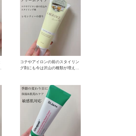
状
コテやアイロンの前のスタイリン
湿
グ剤にも今は沢山の種類が増えま
した！ 髪に馴染みやすくベタ