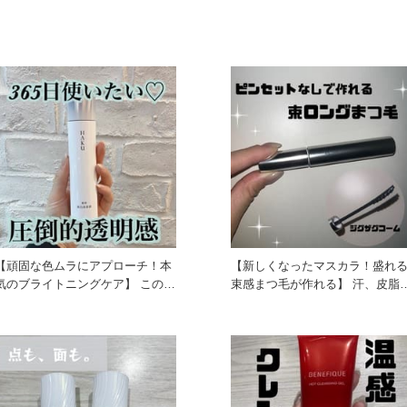
【頑固な色ムラにアプローチ！本
【新しくなったマスカラ！盛れ
気のブライトニングケア】 この時
束感まつ毛が作れる】 汗、皮脂、
期になると店頭でもお求めさ
涙に強く滲みにくい！ そし