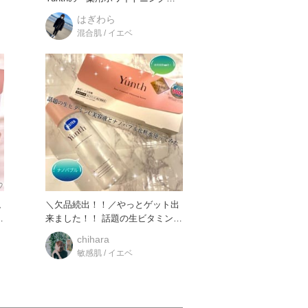
ッセンス」と「薬用ホワイ
はぎわら
混合肌 / イエベ
現
＼欠品続出！！／やっとゲット出
来ました！！ 話題の生ビタミン
C（アスコルビン酸）を有
chihara
敏感肌 / イエベ