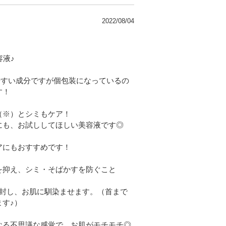
2022/08/04
容液♪
やすい成分ですが個包装になっているの
す！
（※）とシミもケア！
にも、お試ししてほしい美容液です◎
アにもおすすめです！
を抑え、シミ・そばかすを防ぐこと
開封し、お肌に馴染ませます。（首まで
す♪）
なる不思議な感覚で、お肌がモチモチ◎