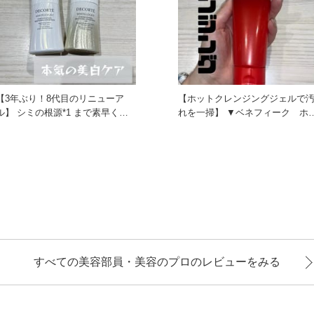
【3年ぶり！8代目のリニューア
【ホットクレンジングジェルで
シミの根源*1 まで素早く浸
れを一掃】 ▼ベネフィーク ホッ
透*2 し、美白*3効果
トクレンジングジェル エ
すべての美容部員・美容のプロのレビューをみる