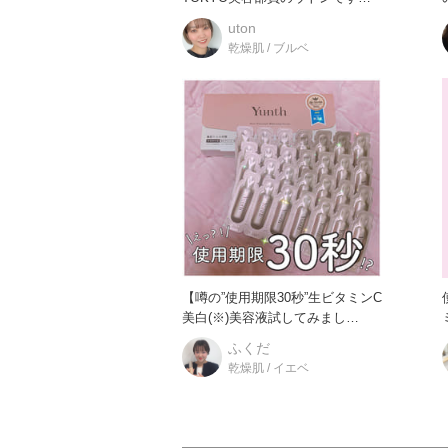
(@utonm_at
uton
乾燥肌 / ブルベ
【噂の”使用期限30秒”生ビタミンC
美白(※)美容液試してみまし
ミ
た！】 “使用期限3
ふくだ
乾燥肌 / イエベ