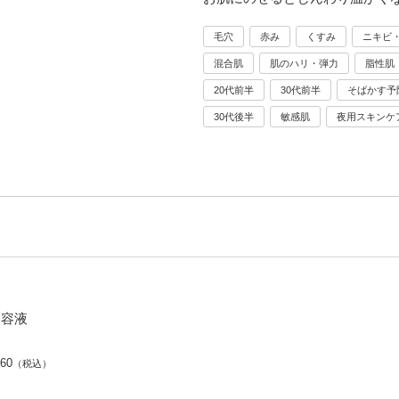
毛穴
赤み
くすみ
ニキビ
混合肌
肌のハリ・弾力
脂性肌
20代前半
30代前半
そばかす予
30代後半
敏感肌
夜用スキンケ
美容液
960
（税込）