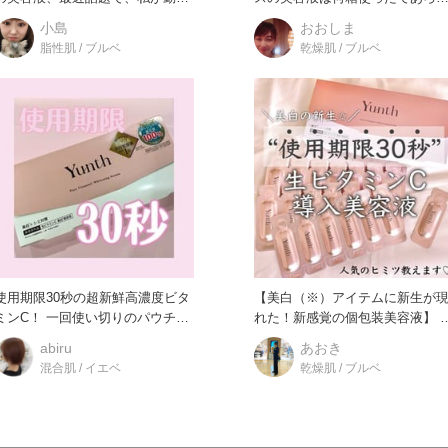
するお店でもよくお客様にお
う、というくらいクセになりま
小島
おおしま
脂性肌 / ブルベ
乾燥肌 / ブルベ
使用期限30秒の超新鮮高濃度ビタ
【美白（※）アイテムに新生が
ンC！ 一回使い切りのパウチに
れた！新感覚の個包装美容液】 美
なっており、新鮮さを
容感度の高い方の間で今
abiru
あおき
混合肌 / イエベ
乾燥肌 / ブルベ