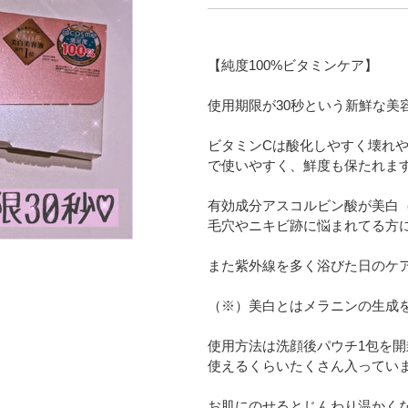
【純度100%ビタミンケア】
使用期限が30秒という新鮮な美
ビタミンCは酸化しやすく壊れ
で使いやすく、鮮度も保たれま
有効成分アスコルビン酸が美白
毛穴やニキビ跡に悩まれてる方
また紫外線を多く浴びた日のケ
（※）美白とはメラニンの生成
使用方法は洗顔後パウチ1包を
使えるくらいたくさん入っていま
お肌にのせるとじんわり温かく