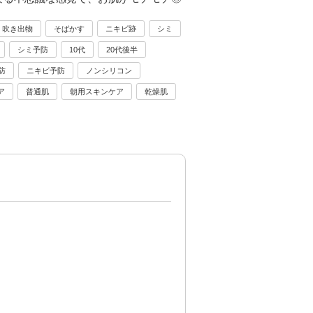
・吹き出物
そばかす
ニキビ跡
シミ
シミ予防
10代
20代後半
防
ニキビ予防
ノンシリコン
ア
普通肌
朝用スキンケア
乾燥肌