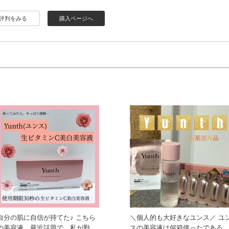
評判をみる
購入ページへ
自分の肌に自信が持てた♪ こちら
＼個人的も大好きなユンス／ ユ
の美容液、最近話題で、私が勤務
スの美容液は何箱使ったであろ