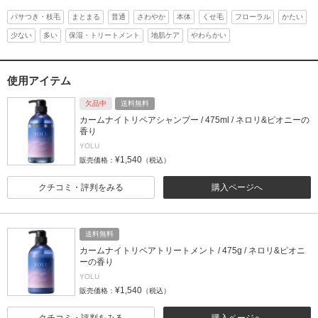
パサつき・枝毛
まとまる
普通
さわやか
本体
くせ毛
フローラル
かたい
少ない
多い
保湿・トリートメント
地肌ケア
やわらかい
使用アイテム
欠品中
送料無料
カームナイトリペアシャンプー / 475ml / ネロリ&ピオニーの
香り
YOLU
¥1,540
販売価格：
（税込）
クチコミ・評判をみる
購入ページへ
送料無料
カームナイトリペアトリートメント / 475g / ネロリ&ピオニ
ーの香り
YOLU
¥1,540
販売価格：
（税込）