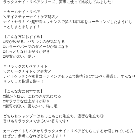
ラックスナイトリペアシリーズ、実際に使って比較してみました！
＊カームナイトリペア
＼モイスチャーナイトケア処方／
ナイトセラミド×超密着エッセンスで髪の1本1本をコーティングしたようにし
っとりまとまります！
【こんな方におすすめ】
□髪が広がる、パサつくのが気になる
□カラーやパーマのダメージが気になる
□しっとりな仕上がりが好き
□髪質が太い、硬い
＊リラックスリペアナイト
＼スリークナイトケア処方／
ナイトケラチン×密着コーティングセラムで髪内部にすばやく浸透し、すんなり
サラサラと指通る髪へ！
【こんな方におすすめ】
□髪がうねる、ごわつきが気になる
□サラサラな仕上がりが好き
□髪質が細い、柔らかい、猫っ毛
どちらもシャンプーはもっこもこに泡立ち、濃密な泡立ち◎
香りもリラックスできるいい香りです♪
カームナイトリペアかリラックスナイトリペアどちらにするか悩まれている方
はぜひ、参考になればと思います！！