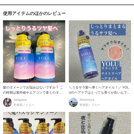
使用アイテムのほかのレビュー
髪のダメージでお悩みはないですか？ こ
＼うるサラ髪へ導くヘアオイル！／ YOL
の時期は紫外線やエアコンで多くのダメ
Uのヘアケアはとっても香りが良いんで
ージを受けてし
す！ 柑
tanigawa
Motomura
乾燥肌 / イエベ
乾燥肌 / ブルベ