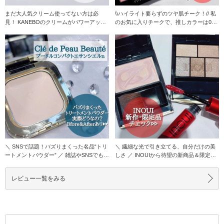
まだ大人気クリーム使ってない方は必
\\ハイライト要らずのツヤ肌チーク！// 私
見！ KANEBOのクリームがパワーアッ
のお気に入りチークで、推しカラーは0
プ！まだ使ってな
1！ で
＼ SNSで話題！バズりまくった名品“トリ
＼ 繊細な光で引き立てる、自分だけの美
ートメントパウダー” ／ 雑誌やSNSでも多
しさ ／ INOUIから待望の新商品＆限定品
く
が登場
レビュー一覧をみる