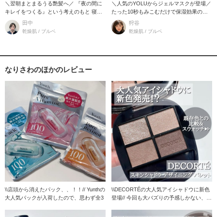
＼翌朝まとまるうる艶髪へ／ 『夜の間に
＼人気のYOLUからジェルマスクが登場／
キレイをつくる』という考えのもと 寝る
たった10秒もみこむだけで保湿効果の高
前と寝ている
い
田中
狩谷
乾燥肌 / ブルベ
乾燥肌 / ブルベ
なりさわのほかのレビュー
\\店頭から消えたパック、、！！// Yunthの
\\DECORTÉの大人気アイシャドウに新色
大人気パックが入荷したので、思わず全3
登場// 今回も大バズりの予感しかない、D
E