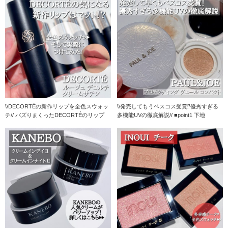
\\DECORTÉの新作リップを全色スウォッ
\\発売してもうベスコス受賞⁉︎優秀すぎる
チ// バズりまくったDECORTÉのリップ
多機能UVの徹底解説// ■point1 下地