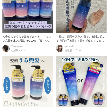
＼今めちゃくちゃ売れてます！！／ サロ
＼髪にも夜間ケアを／ 寝ている間に起こ
ン品質効果と話題のYOLU☆ 「寝ている
る『髪の毛摩擦』を濃密補修してくれる
間に
ヘアオイルです！
Terayama
yamada
乾燥肌 / イエベ
乾燥肌 / ブルベ