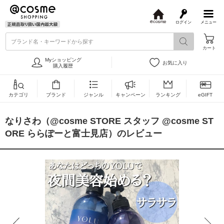
ログイン
メニュー
@
c
ブランド名・キーワードから探す
o
カート
s
m
Myショッピング
お気に入り
e
購入履歴
カテゴリ
ブランド
ジャンル
キャンペーン
ランキング
eGIFT
なりさわ（@cosme STORE スタッフ @cosme ST
ORE ららぽーと富士見店）のレビュー