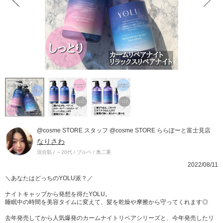
@cosme STORE スタッフ @cosme STORE ららぽーと富士見店
なりさわ
混合肌 / ～20代 / ブルベ / 奥二重
2022/08/11
＼あなたはどっちのYOLU派？／
ナイトキャップから発想を得たYOLU。
睡眠中の時間を美容タイムに変えて、髪を乾燥や摩擦から守ってくれます◎
去年発売してから人気爆発のカームナイトリペアシリーズと、今年発売したリ