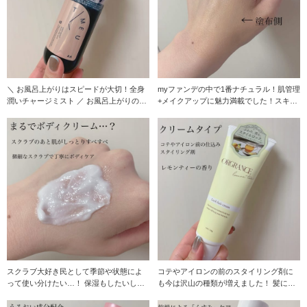
＼ お風呂上がりはスピードが大切！全身
myファンデの中で1番ナチュラル！肌管理
潤いチャージミスト ／ お風呂上がりの濡
+メイクアップに魅力満載でした！スキン
れた髪や肌
ケアと言って
スクラブ大好き民として季節や状態によ
コテやアイロンの前のスタイリング剤に
って使い分けたい…！ 保湿もしたいし、
も今は沢山の種類が増えました！ 髪に馴
ざらつきも取りた
染みやすくベタ