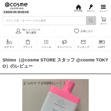
ログイン
メニュー
@
c
ブランド名・キーワードから探す
o
カート
s
m
Myショッピング
お気に入り
e
購入履歴
カテゴリ
ブランド
ジャンル
キャンペーン
ランキング
eGIFT
Shimo（@cosme STORE スタッフ @cosme TOKY
O）のレビュー