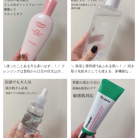
＼使ったことある方も多いはず…！／ ク
＼ 保湿と透明感*1あふれる肌へ！ ／ 拭き
レンジングは普段から口元や目元はポイ
取り化粧水としても使える、多機能なロ
ントリムーバー
ーション