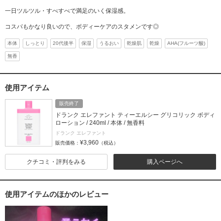
一日ツルツル・すべすべで満足のいく保湿感。
コスパもかなり良いので、ボディーケアのスタメンです◎
本体
しっとり
20代後半
保湿
うるおい
乾燥肌
乾燥
AHA(フルーツ酸)
無香
使用アイテム
販売終了
ドランク エレファント ティーエルシー グリコリック ボディ
ローション / 240ml / 本体 / 無香料
ドランク エレファント
¥3,960
販売価格：
（税込）
クチコミ・評判をみる
購入ページへ
使用アイテムのほかのレビュー