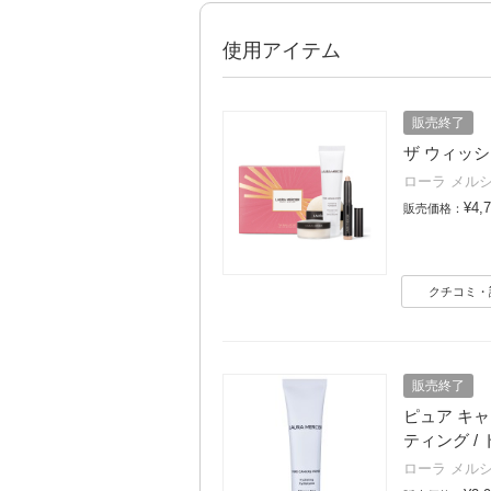
使用アイテム
販売終了
ザ ウィッ
ローラ メル
¥4,
販売価格：
クチコミ・
販売終了
ピュア キ
ティング /
ローラ メル