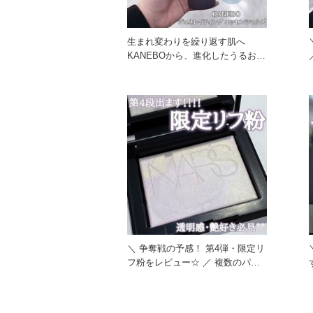
生まれ変わりを繰り返す肌へ
KANEBOから、進化したうるおい
／ 厳選さ
美容化粧水が登場！ 【ポ
＼ 争奪戦の予感！ 第4弾・限定リ
フ粉をレビュー☆ ／ 複数のパス
テルカラーが溶け合うマ