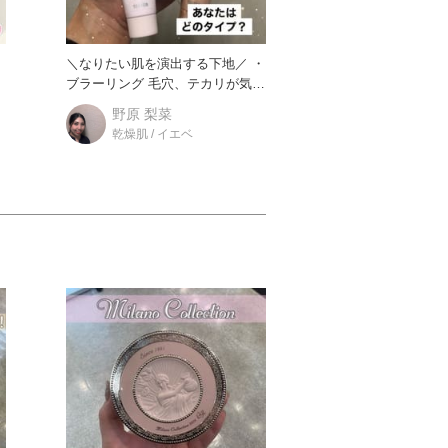
イ
＼なりたい肌を演出する下地／ ・
ィ
ブラーリング 毛穴、テカリが気に
なる方はコレ！
野原 梨菜
乾燥肌 / イエベ