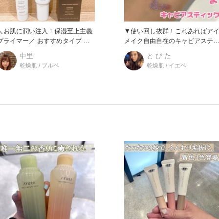
＼お肌に潤い注入！保湿至上主義
▼使い回し抜群！これあればア
ライマー／ おすすめタイプ ☆
メイク自由自在のキャビアステ
乾燥肌の方 ☆艶肌
ック ▼どんな特徴？
中里
と び た
乾燥肌 / ブルベ
乾燥肌 / イエベ