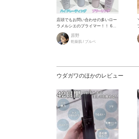
店頭でもお問い合わせの多いロー
ラメルシエのプライマー！！ 6種
プ
類の中でも特に人気な2つを
原野
乾燥肌 / ブルベ
ウダガワのほかのレビュー