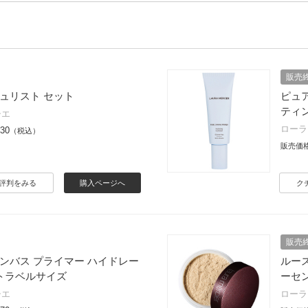
販売
シュリスト セット
ピュ
ティ
シエ
ローラ
730
（税込）
販売価
評判をみる
購入ページへ
ク
販売
ャンバス プライマー ハイドレー
ルー
 トラベルサイズ
ーセ
シエ
ローラ