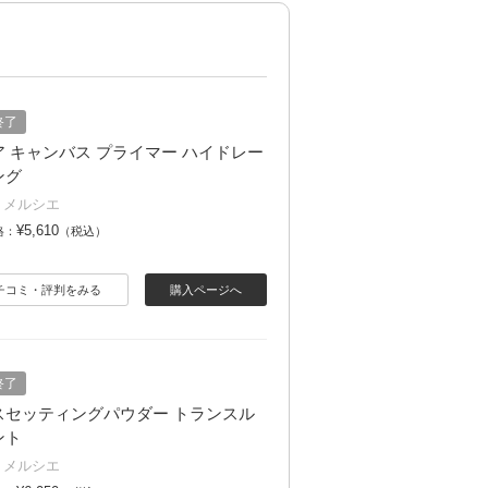
終了
ア キャンバス プライマー ハイドレー
ング
 メルシエ
¥5,610
格：
（税込）
チコミ・評判をみる
購入ページへ
終了
スセッティングパウダー トランスル
ント
 メルシエ