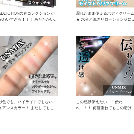
ADDICTIONの春コレクションが
濡れたまま使えるボディクリー
かわいすぎる！！！ あたたかい春
★ 水分と混ざりローション状に変
の日差しに映えそ
化します。 お肌をうるおい
影色でも、ハイライトでもないニ
この感動伝えたい…！伝わ
ュアンスカラー！ またしてもこれ
れ…！！ 何度重ねてもこの透け
ぞアンミックス！というよう
感！！！ こんなアイシャドウ他
見た