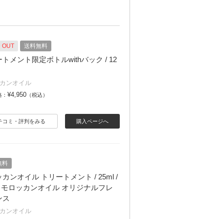
 OUT
送料無料
トメント限定ボトルwithバック / 12
カンオイル
¥4,950
格：
（税込）
チコミ・評判をみる
購入ページへ
無料
カンオイル トリートメント / 25ml /
/ モロッカンオイル オリジナルフレ
ンス
カンオイル