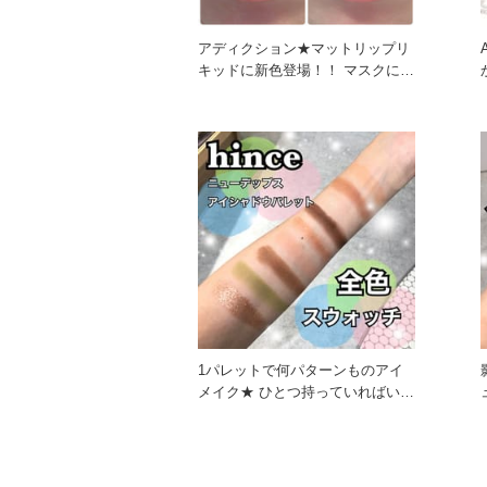
アディクション★マットリップリ
キッドに新色登場！！ マスクにつ
かないでおなじみ！ マット
1パレットで何パターンものアイ
メイク★ ひとつ持っていればいつ
でも印象チェンジ！ hin