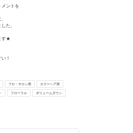
トメントを
！
に、
ました。
ます★
すい！
プロ・サロン用
カラーヘア用
ト
フローラル
ボリュームダウン