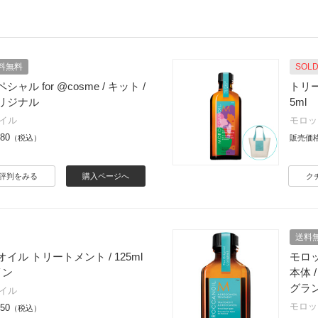
料無料
SOLD
ャル for @cosme / キット /
トリー
リジナル
5ml
イル
モロッ
280
（税込）
販売価
評判をみる
購入ページへ
ク
送料
イル トリートメント / 125ml
モロッ
イン
本体 
グラ
イル
モロッ
950
（税込）