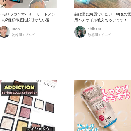
＼モロッカンオイルトリートメン
髪は常に綺麗でいたい！朝晩の
トの2種類徹底比較◎かたい髪に
用ヘアオイル教えちゃいます！
どっち?細い髪にはライトなの？
【朝】NiNE マルチス
uton
chihara
乾燥肌 / ブルベ
敏感肌 / イエベ