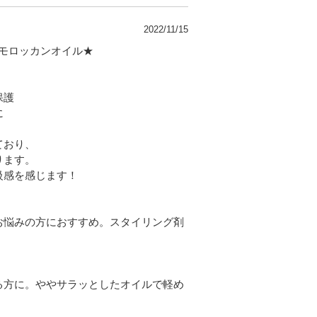
2022/11/15
モロッカンオイル★
保護
に
ており、
ります。
級感を感じます！
お悩みの方におすすめ。スタイリング剤
る方に。ややサラッとしたオイルで軽め