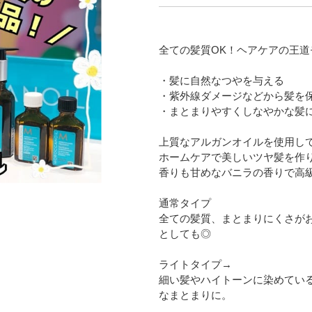
全ての髪質OK！ヘアケアの王道
・髪に自然なつやを与える
・紫外線ダメージなどから髪を
・まとまりやすくしなやかな髪
上質なアルガンオイルを使用し
ホームケアで美しいツヤ髪を作
香りも甘めなバニラの香りで高
通常タイプ
全ての髪質、まとまりにくさが
としても◎
ライトタイプ→
細い髪やハイトーンに染めてい
なまとまりに。