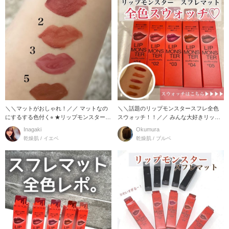
＼＼マットがおしゃれ！／／ マットなの
＼＼話題のリップモンスタースフレ全色
にするする色付く⭐︎ ★リップモンスター
スウォッチ！！／／ みんな大好きリップ
スフレマ
モンスター
Inagaki
Okumura
乾燥肌 / イエベ
乾燥肌 / ブルベ