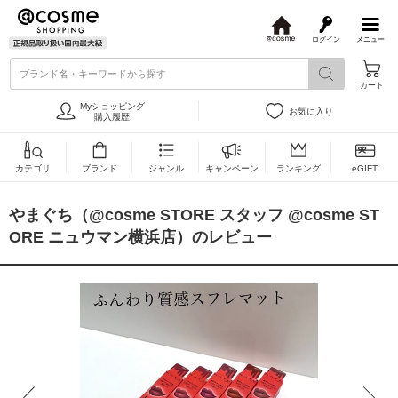
ログイン
メニュー
@
c
ブランド名・キーワードから探す
o
カート
s
m
Myショッピング
お気に入り
e
購入履歴
カテゴリ
ブランド
ジャンル
キャンペーン
ランキング
eGIFT
やまぐち（@cosme STORE スタッフ @cosme ST
ORE ニュウマン横浜店）のレビュー