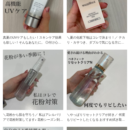
真夏のUVケアもしたい！スキンケア効果
＼夏の化粧下地はコレで決まり！／ テカ
も欲しい！そんなあなたに。 ◎付け心地
リ・カサつき、ダブルで気になる方にオ
伸び
ススメです
＼花粉から肌を守ろう／ 私はアレルバリ
＼やっぱりリセットクリアが好き／ 何度
アで花粉対策してます♪ 花粉シーズン到
もリピートしたくなる おすすめ拭き取り
来….
化粧液