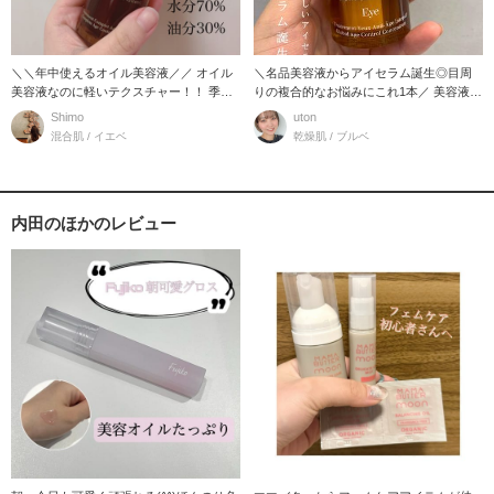
＼＼年中使えるオイル美容液／／ オイル
＼名品美容液からアイセラム誕生◎目周
美容液なのに軽いテクスチャー！！ 季節
りの複合的なお悩みにこれ1本／ 美容液の
の変わり目
名品とも
Shimo
uton
混合肌 / イエベ
乾燥肌 / ブルベ
内田のほかのレビュー