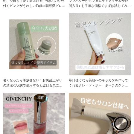
朝、今日も可愛く頑張れる(^^)ほんのり色
ママバターからフェムケアアイテムが仲
付くピンクがうれしいFujiko 朝可愛グロス
間入り♪ お手頃な価格でまずは試してみた
♪
い方にオスス
暑くなったら手放せない！お風呂上がり
毎日使うなら美肌へのキッカケを作って
の清潔な状態で使用すると翌日も気にな
くれるクレ・ド・ポー ボーテのクレー
らない♪ もうみ
ムデマキアント♪