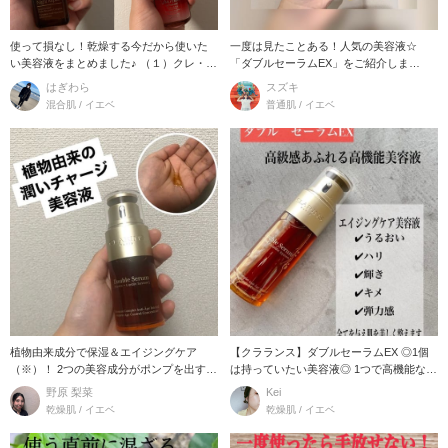
使って損なし！乾燥する今だから使いた
一度は見たことある！人気の美容液☆
い美容液をまとめました♪ （１）クレ・
「ダブルセーラムEX」をご紹介しま
ド・ポーボ
す！！ こち
はぎわら
スズキ
混合肌 / イエベ
普通肌 / イエベ
植物由来成分で保湿＆エイジングケア
【クラランス】ダブルセーラムEX ◎1個
（※）！ 2つの美容成分がポンプを出すと
は持っていたい美容液◎ 1つで高機能な美
混ざり合い
容液
野原 梨菜
Kei
乾燥肌 / イエベ
乾燥肌 / イエベ