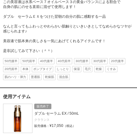
この美容液は水系ベース７オイルベース３の黄金バランスによる割合で
自身の肌にのせる直前に混ぜて使用します！
ダブル セーラムＥＸをつけた翌朝の自分の肌に感動する一品
なんと言ってもふわっとやわらかい肌触りといきいきとしてなめらかなツヤが
感じられます♪
美容液で肌本来の美しさを一気にあげてくれるアイテムです！
是非試してみて下さい（＾＾）
50代後半
50代前半
40代後半
40代前半
30代後半
30代前半
20代後半
20代前半
本体
ポンプタイプ
しっとり
保湿
毛穴
乾燥
くすみ
肌のハリ・弾力
普通肌
乾燥肌
混合肌
使用アイテム
販売終了
ダブル セーラム EX / 50mL
クラランス
¥17,050
販売価格：
（税込）