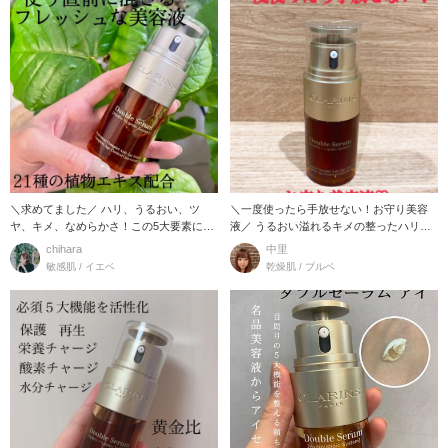
＼求めてました／ ハリ、うるおい、ツ
＼一度使ったら手放せない！お守り美容
ヤ、キメ、なめらかさ！この5大要素に着
液／ うるおい溢れるキメの整ったハリツ
目！ ト
ヤ肌に！
chihara
中里
敏感肌 / イエベ
乾燥肌 / ブルベ