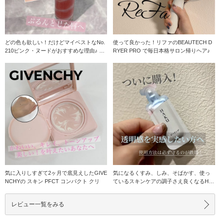
どの色も欲しい！だけどマイベストなNo.
使って良かった！リファのBEAUTECH D
210ピンク・ヌードがおすすめな理由♪ 大
RYER PRO で毎日本格サロン帰りヘア♪
好きな
気に入りしすぎて2ヶ月で底見えしたGIVE
気になるくすみ、しみ、そばかす、使っ
NCHYの スキン PFCT コンパクト クリ
ているスキンケアの調子さえ良くなるHA
KUの限定品♪
レビュー一覧をみる