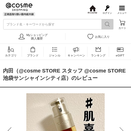
ログイン
メニュー
@
c
ブランド名・キーワードから探す
o
カート
s
m
Myショッピング
お気に入り
e
購入履歴
カテゴリ
ブランド
ジャンル
キャンペーン
ランキング
eGIFT
内田（@cosme STORE スタッフ @cosme STORE
池袋サンシャインシティ店）のレビュー