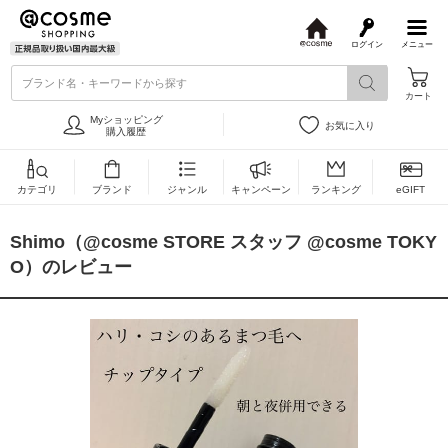
ログイン
メニュー
@
c
ブランド名・キーワードから探す
o
カート
s
m
Myショッピング
お気に入り
e
購入履歴
カテゴリ
ブランド
ジャンル
キャンペーン
ランキング
eGIFT
Shimo（@cosme STORE スタッフ @cosme TOKY
O）のレビュー