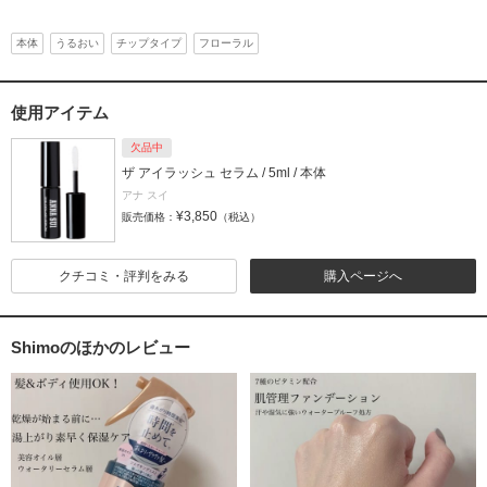
本体
うるおい
チップタイプ
フローラル
使用アイテム
欠品中
ザ アイラッシュ セラム / 5ml / 本体
アナ スイ
¥3,850
販売価格：
（税込）
クチコミ・評判をみる
購入ページへ
Shimoのほかのレビュー