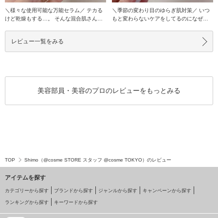
＼様々な使用可能な万能セラム／ テカる
＼季節の変わり目のゆらぎ肌対策／ いつ
けど乾燥もする…。 そんな混合肌さんに
もと変わらないケアをしてるのになぜか
おすすめの美
赤みやニキビ…
レビュー一覧をみる
美容部員・美容のプロのレビューをもっとみる
TOP
Shimo（@cosme STORE スタッフ @cosme TOKYO）のレビュー
アイテムを探す
カテゴリーから探す
ブランドから探す
ジャンルから探す
キャンペーンから探す
ランキングから探す
キーワードから探す