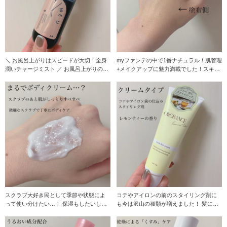
＼ お風呂上がりはスピードが大切！全身
myファンデの中で1番ナチュラル！肌管理
潤いチャージミスト ／ お風呂上がりの濡
+メイクアップに魅力満載でした！スキン
れた髪や肌
ケアと言って
スクラブ大好き民として季節や状態によ
コテやアイロンの前のスタイリング剤に
って使い分けたい…！ 保湿もしたいし、
も今は沢山の種類が増えました！ 髪に馴
ざらつきも取りた
染みやすくベタ