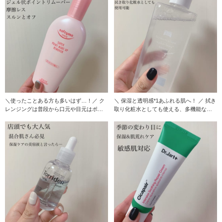
＼使ったことある方も多いはず…！／ ク
＼ 保湿と透明感*1あふれる肌へ！ ／ 拭き
レンジングは普段から口元や目元はポイ
取り化粧水としても使える、多機能なロ
ントリムーバー
ーション