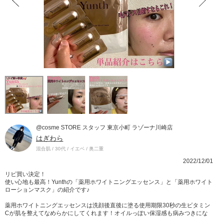
@cosme STORE スタッフ 東京小町 ラゾーナ川崎店
はぎわら
混合肌 / 30代 / イエベ / 奥二重
2022/12/01
リピ買い決定！
使い心地も最高！Yunthの「薬用ホワイトニングエッセンス」と「薬用ホワイト
ローションマスク」の紹介です♪
薬用ホワイトニングエッセンスは洗顔後直後に塗る使用期限30秒の生ビタミン
Cが肌を整えてなめらかにしてくれます！オイルっぽい保湿感も病みつきにな