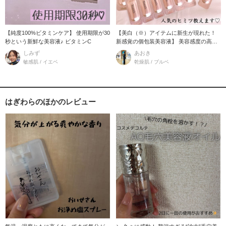
【純度100%ビタミンケア】 使用期限が30
【美白（※）アイテムに新生が現れた！
秒という新鮮な美容液♪ ビタミンC
新感覚の個包装美容液】 美容感度の高い
方の間で今
しみず
あおき
敏感肌 / イエベ
乾燥肌 / ブルベ
はぎわらのほかのレビュー