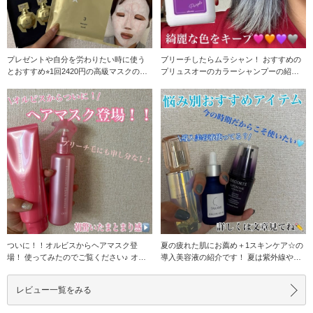
プレゼントや自分を労わりたい時に使う
ブリーチしたらムラシャン！ おすすめの
とおすすめ⭐︎1回2420円の高級マスクの紹
プリュスオーのカラーシャンプーの紹介
介です！
です☆ 私は、
ついに！！オルビスからヘアマスク登
夏の疲れた肌にお薦め＋1スキンケア☆の
場！ 使ってみたのでご覧ください♪ オル
導入美容液の紹介です！ 夏は紫外線や冷
ビスエッセンス
房の影響で肌が
レビュー一覧をみる