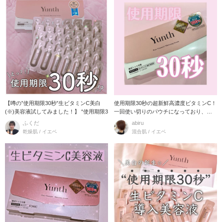
【噂の”使用期限30秒”生ビタミンC美白
使用期限30秒の超新鮮高濃度ビタミンC！
(※)美容液試してみました！】 “使用期限3
一回使い切りのパウチになっており、新
鮮さを
ふくだ
abiru
乾燥肌 / イエベ
混合肌 / イエベ