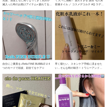
気温、湿度ともに高くなってきて気分が
＼ 久々に感動！ 贅沢すぎる“諭吉”毛穴美
滅入った時のお助けアイテム⭐︎ 疲れてる時
容液オイル ／ コスメデコルテ AQ ラディ
に空間に吹
ア
自分にご褒美を♪Refa FINE BUBBLE U 4
早く寝たい、スキンケア手軽に済ませた
つのモードで頭皮、顔全てをケア☆
い…そんな時の味方！トワニーアンドミ
ー！ 化粧水と乳液