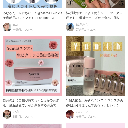
みなさんこんにちわー♫ @cosme TOKYO
私が肌荒れ中によく使うシートマスク５
美容部員のウトンです！(@utonm_at
選です！ 最近チョコばかり食べて肌荒れ
真っ最中。
uton
はぎわら
乾燥肌 / ブルベ
混合肌 / イエベ
自分の肌に自信が持てた♪ こちらの美容
＼個人的も大好きなユンス／ ユンスの美
液、最近話題で、私が勤務するお店でも
容液は何箱使ったであろう、というくら
よくお客様にお
いクセになりま
小島
おおしま
脂性肌 / ブルベ
乾燥肌 / ブルベ