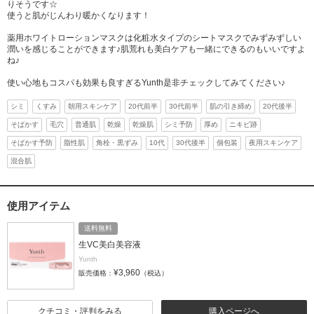
りそうです☆
使うと肌がじんわり暖かくなります！
薬用ホワイトローションマスクは化粧水タイプのシートマスクでみずみずしい
潤いを感じることができます♪肌荒れも美白ケアも一緒にできるのもいいですよ
ね♪
使い心地もコスパも効果も良すぎるYunth是非チェックしてみてください♪
シミ
くすみ
朝用スキンケア
20代前半
30代前半
肌の引き締め
20代後半
そばかす
毛穴
普通肌
乾燥
乾燥肌
シミ予防
厚め
ニキビ跡
そばかす予防
脂性肌
角栓・黒ずみ
10代
30代後半
個包装
夜用スキンケア
混合肌
使用アイテム
送料無料
生VC美白美容液
Yunth
¥3,960
販売価格：
（税込）
クチコミ・評判をみる
購入ページへ