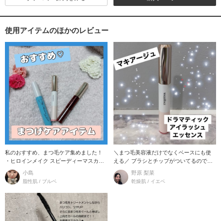
使用アイテムのほかのレビュー
私のおすすめ、まつ毛ケア集めました！
＼まつ毛美容液だけでなくベースにも使
・ヒロインメイク スピーディーマスカラ
える／ ブラシとチップがついてるので、
リムーバー
まつ毛と生
小島
野原 梨菜
脂性肌 / ブルベ
乾燥肌 / イエベ