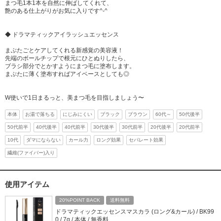
まつ毛1本1本を自然に伸ばしてくれて、
艶のある仕上がりがお気に入りです^-^
◆ ドラマティックアイラッシュエッセンス
まぶたごとケアしてくれる新感覚の美容液！
先端のボールチップで根元にひとぬりしたら、
ブラシ部分でとかすようにまつ毛に塗布します。
まぶたに薄く塗布すればアイベースとしても◎
W使いで1日まるっと、美まつ毛を目指しましょう〜
本体
お湯で落ちる
にじみにくい
ブラック
ブラウン
60代～
50代後半
50代前半
40代後半
40代前半
30代後半
30代前半
20代後半
20代前半
10代
ダマにならない
カール力
ロング効果
セパレート効果
繊維(ファイバー)入り
使用アイテム
20%POINT BACK
送料無料
ドラマティックエッセンスマスカラ (ロング&カール) / BK99
0 / 7g / 本体 / 無香料