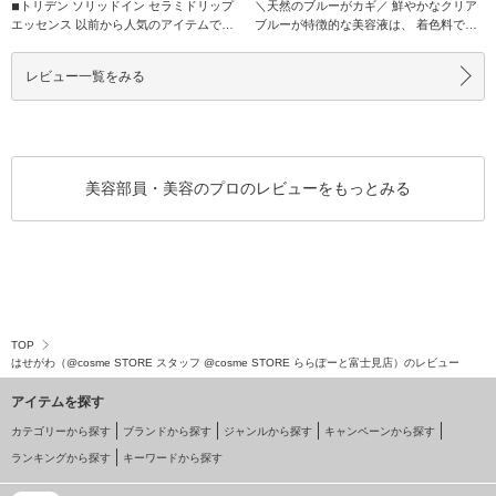
◾︎トリデン ソリッドイン セラミドリップ
＼天然のブルーがカギ／ 鮮やかなクリア
エッセンス 以前から人気のアイテムです
ブルーが特徴的な美容液は、 着色料では
が、初め
なく天然由
レビュー一覧をみる
美容部員・美容のプロのレビューをもっとみる
TOP
はせがわ（@cosme STORE スタッフ @cosme STORE ららぽーと富士見店）のレビュー
アイテムを探す
カテゴリーから探す
ブランドから探す
ジャンルから探す
キャンペーンから探す
ランキングから探す
キーワードから探す