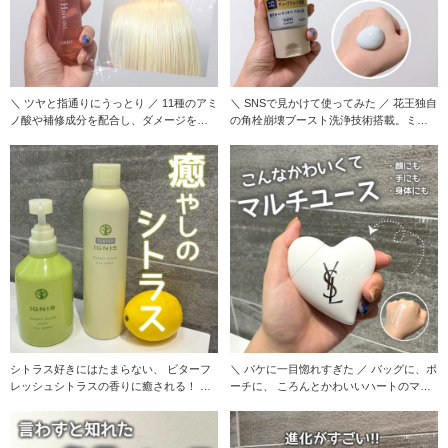
＼ ツヤと指通りにうっとり ／ 11種のアミ
＼ SNSで見かけて使ってみた ／ 花王独自
ノ酸や補修成分を配合し、ダメージを受
の角栓崩壊ブースト洗浄技術搭載。ミク
けた髪を
ロパウダ
シトラス好きにはたまらない、 ビターフ
＼ パケに一目惚れすぎた ／ バッグに、ポ
レッシュシトラスの香りに癒される！ ◾︎
ーチに、 ころんとかわいいハートのマル
イグニ
チユース