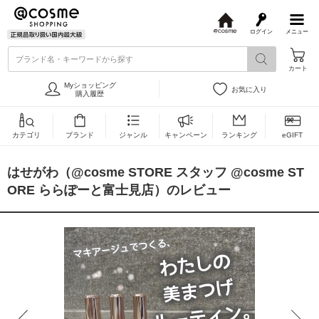
ログイン
メニュー
@
c
ブランド名・キーワードから探す
o
カート
s
m
Myショッピング
お気に入り
e
購入履歴
カテゴリ
ブランド
ジャンル
キャンペーン
ランキング
eGIFT
はせがわ（@cosme STORE スタッフ @cosme ST
ORE ららぽーと富士見店）のレビュー