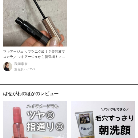
マキアージュ ＼マツエク級！？美容液マ
スカラ／ マキアージュから新登場！マス
カラ
我満李奈
混合肌 / イエベ
はせがわのほかのレビュー