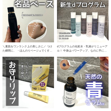
＼素肌をワンランク上の美しさに／ つけ
dプログラムの化粧水・乳液がリニューア
た瞬間に、 ・ほんのりベージュでくすみ
ル！ 中身はパワーアップ、なのに手に取
をトーンアッ
りやすい価格