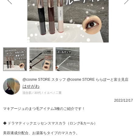
@cosme STORE スタッフ @cosme STORE ららぽーと富士見店
はせがわ
混合肌 / 30代 / イエベ / 二重
2022/12/17
マキアージュのまつ毛アイテム3種のご紹介です！
◆ ドラマティックエッセンスマスカラ（ロング&カール）
美容液成分配合、お湯落ちタイプのマスカラ。