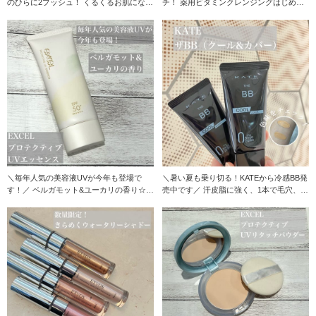
のひらに2プッシュ！ くるくるお肌になじ
チ！ 薬用ビタミンクレンジングはじめて
ませて洗
みませんか☆／
＼毎年人気の美容液UVが今年も登場で
＼暑い夏も乗り切る！KATEから冷感BB発
す！／ ベルガモット&ユーカリの香り☆
売中です／ 汗皮脂に強く、1本で毛穴、凹
今年から定番
凸、