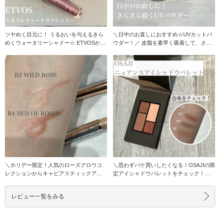
ツヤめく目元に！ うるおいを与えるきら
＼日中のお直しにおすすめ☆UVカットパ
めくウォータリーシャドー☆ ETVOSから
ウダー！／ 皮脂を素早く吸着して、さら
数量限
さら肌に仕
＼ホリデー限定！人気のローズグロウコ
＼思わずパケ買いしたくなる！OSAJIの限
レクションからキャビアスティックアイ
定アイシャドウパレットをチェック！／
カラーのミニサイズ
ニュア
レビュー一覧をみる