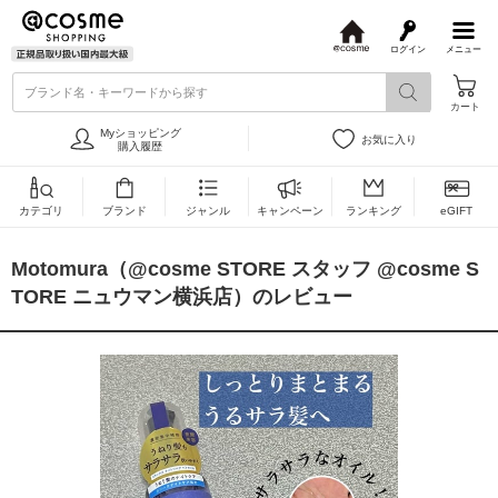
ログイン
メニュー
@
c
ブランド名・キーワードから探す
o
カート
s
m
Myショッピング
お気に入り
e
購入履歴
カテゴリ
ブランド
ジャンル
キャンペーン
ランキング
eGIFT
Motomura（@cosme STORE スタッフ @cosme S
TORE ニュウマン横浜店）のレビュー