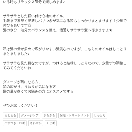
いる時もリラックス気分で楽しめます♪
サラサラとした軽い付け心地のオイル。
毛先まで素早く浸透しパサつきが気になる髪もしっかりまとまります！少量で
伸びも良いです◎
髪の水分、油分のバランスを整え、指通りサラサラ髪へ導きますよ★
私は髪の量が多めで広がりやすい髪質なのですが、こちらのオイルはしっとり
まとまりました♪
サラサラな見た目なのですが、つけると結構しっとりなので、少量ずつ調整し
てみてくださいね。
ダメージが気になる方、
髪の広がり、うねりが気になる方
髪の量が多くてお悩みの方にオススメです☆
ぜひお試しください！
まとまる
ダメージケア
さらさら
保湿・トリートメント
しっとり
パサつき・枝毛
さわやか
くせ毛