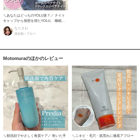
＼あなたはどっちのYOLU派？／ ナイト
キャップから発想を得たYOLU。 睡眠中
の
なりさわ
混合肌 / ブルベ
Motomuraのほかのレビュー
＼朝洗顔でやさしく角質ケア／ 乾いた手
＼ニキビ・毛穴・肌荒れに徹底アプロー