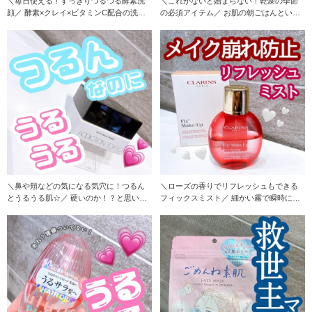
＼毎日使える！すっきりつるつる酵素洗
＼これがないと始まらない！乾燥の季節
顔／ 酵素×クレイ×ビタミンC配合の洗
の必須アイテム／ お肌の朝ごはんといえ
顔！ 酵素
ばこれだ
＼鼻や頬などの気になる気穴に！つるん
＼ローズの香りでリフレッシュもできる
とうるうる肌☆／ 硬いのか！？と思いき
フィックスミスト／ 細かい霧で瞬時に肌
や、肌に乗
をみず