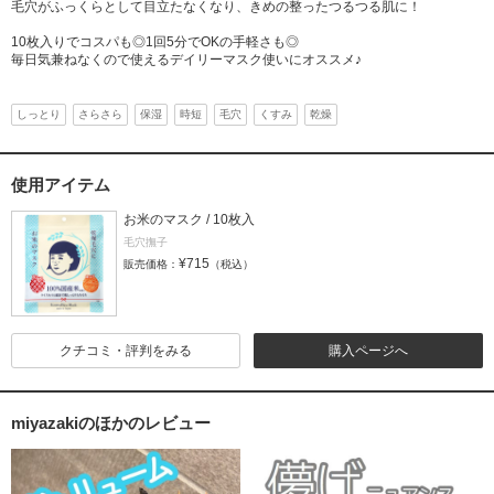
毛穴がふっくらとして目立たなくなり、きめの整ったつるつる肌に！
10枚入りでコスパも◎1回5分でOKの手軽さも◎
毎日気兼ねなくので使えるデイリーマスク使いにオススメ♪
しっとり
さらさら
保湿
時短
毛穴
くすみ
乾燥
使用アイテム
お米のマスク / 10枚入
毛穴撫子
¥715
販売価格：
（税込）
クチコミ・評判をみる
購入ページへ
miyazakiのほかのレビュー