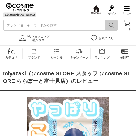
ログイン
メニュー
@
c
ブランド名・キーワードから探す
o
カート
s
m
Myショッピング
お気に入り
e
購入履歴
カテゴリ
ブランド
ジャンル
キャンペーン
ランキング
eGIFT
miyazaki（@cosme STORE スタッフ @cosme ST
ORE ららぽーと富士見店）のレビュー