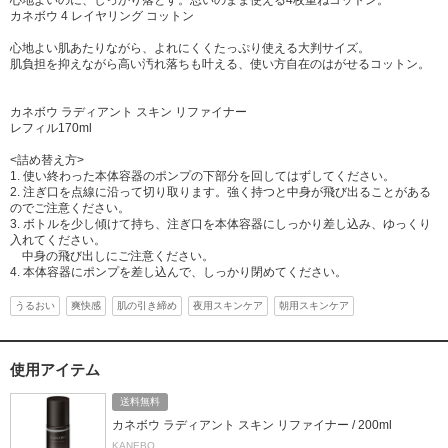
心地よいのに、しっかり落とす。思いのまま使える4枚重ねコットン。
カネボウ 4 レイヤリング コットン
心地よい肌あたりながら、よれにくくたっぷり使える大判サイズ。
肌負担を抑えながら高い汚れ落ちも叶える、使い方自在のはがせるコットン。
カネボウ ラディアント スキン リファイナー
レフィル170ml
<詰め替え方>
1. 使い終わった本体容器のポンプの下部分を回してはずしてください。
2. 注ぎ口を点線に沿って切り取ります。強く持つと中身が飛び出ることがある
のでご注意ください。
3. ボトルを少し傾けて持ち、注ぎ口を本体容器にしっかり差し込み、ゆっくり
入れてください。
中身の飛び出しにご注意ください。
4. 本体容器にポンプを差し込んで、しっかり閉めてください。
うるおい
爽快感
肌の引き締め
夜用スキンケア
朝用スキンケア
使用アイテム
送料無料
カネボウ ラディアント スキン リファイナー / 200ml
KANEBO