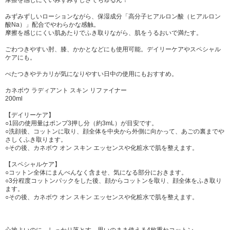
摩擦を感じにくいみずみずしさでちゅるん！
みずみずしいローションながら、保湿成分「高分子ヒアルロン酸（ヒアルロン
酸Na）」配合でやわらかな感触。
摩擦を感じにくい肌あたりでふき取りながら、肌をうるおいで満たす。
ごわつきやすい肘、膝、かかとなどにも使用可能。デイリーケアやスペシャル
ケアにも。
べたつきやテカリが気になりやすい日中の使用にもおすすめ。
カネボウ ラディアント スキン リファイナー
200ml
【デイリーケア】
○1回の使用量はポンプ3押し分（約3mL）が目安です。
○洗顔後、コットンに取り、顔全体を中央から外側に向かって、あごの裏までや
さしくふき取ります。
○その後、カネボウ オン スキン エッセンスや化粧水で肌を整えます。
【スペシャルケア】
○コットン全体にまんべんなく含ませ、気になる部分におきます。
○3分程度コットンパックをした後、顔からコットンを取り、顔全体をふき取り
ます。
○その後、カネボウ オン スキン エッセンスや化粧水で肌を整えます。