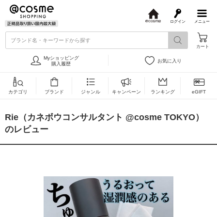
ログイン
メニュー
@
c
ブランド名・キーワードから探す
o
カート
s
m
Myショッピング
お気に入り
e
購入履歴
カテゴリ
ブランド
ジャンル
キャンペーン
ランキング
eGIFT
Rie（カネボウコンサルタント @cosme TOKYO）
のレビュー