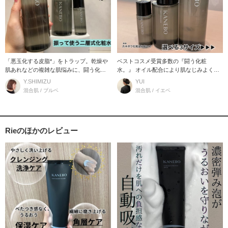
「悪玉化する皮脂*」をトラップ。乾燥や
ベストコスメ受賞多数の『闘う化粧
肌あれなどの複雑な肌悩みに、闘う化粧
水。』 オイル配合により肌なじみよく角
水。 肌のバリ
層まで浸透 水層:
Y.SHIMIZU
YUI
混合肌 / ブルベ
混合肌 / イエベ
Rieのほかのレビュー