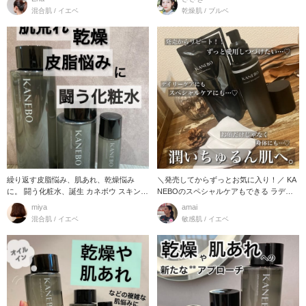
混合肌 / イエベ
乾燥肌 / ブルベ
繰り返す皮脂悩み、肌あれ、乾燥悩み
＼発売してからずっとお気に入り！／ KA
に。 闘う化粧水、誕生 カネボウ スキン
NEBOのスペシャルケアもできる ラディ
ハーモナイザ
アント
miya
amai
混合肌 / イエベ
敏感肌 / イエベ