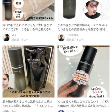
毎日のお手入れに欠かせない大好きなア
かさつきなどの乾燥悩みも、テカリやべ
イテムです‼︎ 「うるおいを与え整える&取
たつきなどの皮脂悩みも混在する 複雑な
り去る」ダブ
肌悩みに、闘う化
YUI
HONOKA
混合肌 / イエベ
混合肌 / イエベ
肌を脱ぎ変えるような気持ちよさに満た
＼ちゅるんと肌になってみない？！／ KA
されるふき取り化粧水。 「うるおいを与
NEBOから潤い力抜群の拭き取りがあるっ
え整える＆取り
てご存知
Ena
ささき