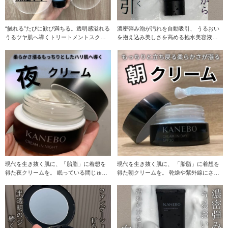
“触れる”たびに歓び満ちる。透明感溢れる
濃密弾み泡が汚れを自動吸引、 うるおい
うるツヤ肌へ導くトリートメントスクラ
を抱え込み美しさを高める抱水美容液洗
ブ。 ３種の
顔。 カネボウ
現代を生き抜く肌に、「胎脂」に着想を
現代を生き抜く肌に、 「胎脂」に着想を
得た夜クリームを。 眠っている間じゅう
得た朝クリームを。 乾燥や紫外線にさら
うるおいで包み
される日中の