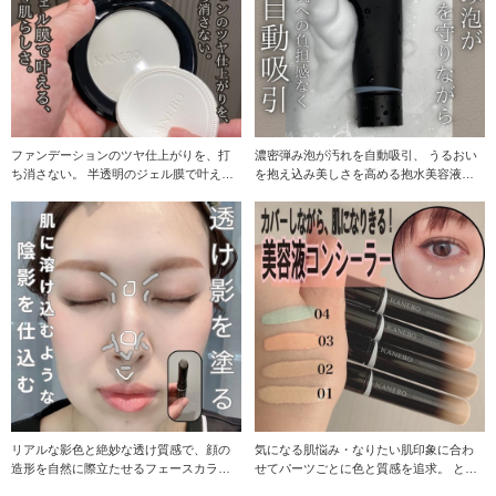
ファンデーションのツヤ仕上がりを、打
濃密弾み泡が汚れを自動吸引、 うるおい
ち消さない。 半透明のジェル膜で叶え
を抱え込み美しさを高める抱水美容液洗
る、続く肌らしさ。
顔。 カネボウ
リアルな影色と絶妙な透け質感で、顔の
気になる肌悩み・なりたい肌印象に合わ
造形を自然に際立たせるフェースカラ
せてパーツごとに色と質感を追求。 とび
ー。 カネボウ シ
きりの肌なじみで