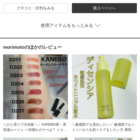
クチコミ・評判をみる
購入ページへ
使用アイテムをもっとみる
morimotoのほかのレビュー
＼ひと塗りで主役級！／ KANEBO新・美
＼敏感肌でも美白したい／ 敏感肌でもシ
容液ルージュ 一目惚れカラーは？ イエ
ミソバカスを防ぐケアをしたい方 透明感
ベ・ブル
がほしい方に