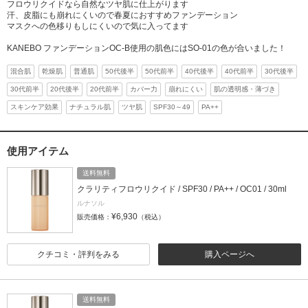
フロウリクイドなら自然なツヤ肌に仕上がります
汗、皮脂にも崩れにくいので春夏におすすめファンデーション
マスクへの色移りもしにくいので気に入ってます
KANEBO ファンデーションOC-B使用の肌色にはSO-01の色が合いました！
混合肌
乾燥肌
普通肌
50代後半
50代前半
40代後半
40代前半
30代後半
30代前半
20代後半
20代前半
カバー力
崩れにくい
肌の透明感・薄づき
スキンケア効果
ナチュラル肌
ツヤ肌
SPF30～49
PA++
使用アイテム
送料無料
クラリティフロウリクイド / SPF30 / PA++ / OC01 / 30ml
ルナソル
¥6,930
販売価格：
（税込）
クチコミ・評判をみる
購入ページへ
送料無料