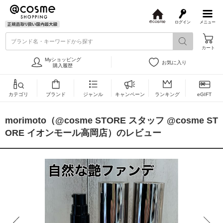
ログイン
メニュー
@
c
ブランド名・キーワードから探す
o
カート
s
m
Myショッピング
お気に入り
e
購入履歴
カテゴリ
ブランド
ジャンル
キャンペーン
ランキング
eGIFT
morimoto（@cosme STORE スタッフ @cosme ST
ORE イオンモール高岡店）のレビュー