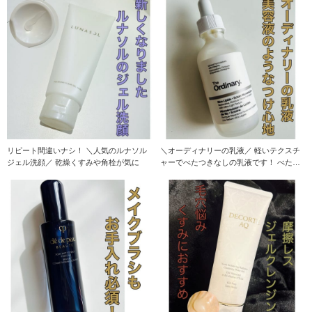
リピート間違いナシ！ ＼人気のルナソル
＼オーディナリーの乳液／ 軽いテクスチ
ジェル洗顔／ 乾燥くすみや角栓が気に
ャーでべたつきなしの乳液です！ べたつ
く感触が苦手