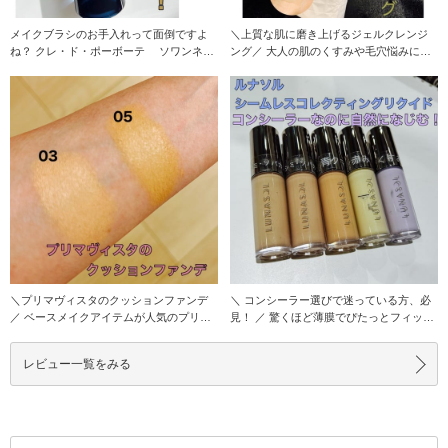
メイクブラシのお手入れって面倒ですよ
＼上質な肌に磨き上げるジェルクレンジ
ね？ クレ・ド・ポーボーテ ソワンネト
ング／ 大人の肌のくすみや毛穴悩みにお
ワイヤンパン
すすめの ジェ
＼プリマヴィスタのクッションファンデ
＼ コンシーラー選びで迷っている方、必
／ ベースメイクアイテムが人気のプリマ
見！ ／ 驚くほど薄膜でぴたっとフィッ
ヴィスタからク
ト。 ハイ
レビュー一覧をみる