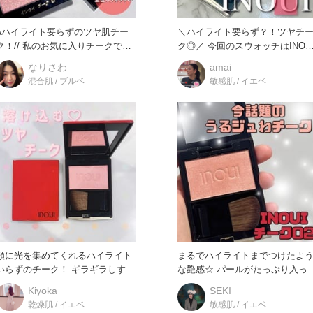
\\ハイライト要らずのツヤ肌チー
＼ハイライト要らず？！ツヤチ
// 私のお気に入りチークで、
ク◎／ 今回のスウォッチはINOUI
推しカラーは01！ で
のチーク！ ハイライト
なりさわ
amai
混合肌 / ブルベ
敏感肌 / イエベ
頬に光を集めてくれるハイライト
まるでハイライトまでつけたよ
いらずのチーク！ ギラギラしすぎ
な艶感☆ パールがたっぷり入っ
ない上品なツヤが肌に立体感を
いるから頬に光を集めてくれち
Kiyoka
SEKI
乾燥肌 / イエベ
敏感肌 / イエベ