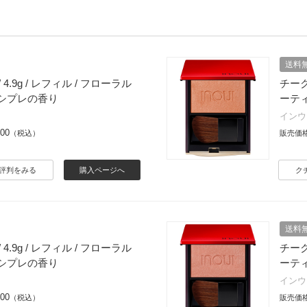
送料
 / 4.9g / レフィル / フローラル
チーク 
シプレの香り
ーテ
インウ
400
（税込）
販売価
評判をみる
購入ページへ
ク
送料
 / 4.9g / レフィル / フローラル
チーク 
シプレの香り
ーテ
インウ
400
（税込）
販売価