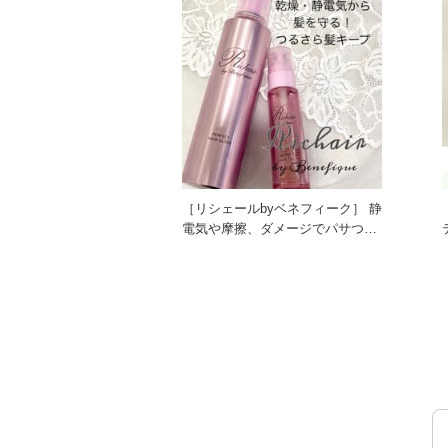
［リシェールbyベネフィーク］ 静
電気や摩擦、ダメージでパサつく
髪におすすめ！ ◯パ