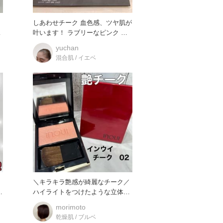
ー
しあわせチーク 血色感、ツヤ肌が
叶います！ ラブリーなピンク 華
やかなレッド ビタミンカラ
yuchan
混合肌 / イエベ
う
＼キラキラ艶感が綺麗なチーク／
て
ハイライトをつけたような立体感
を引き出してくれるチークで
morimoto
乾燥肌 / ブルベ