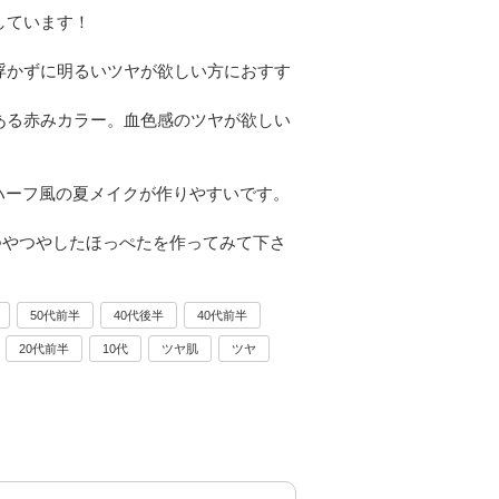
しています！
浮かずに明るいツヤが欲しい方におすす
ある赤みカラー。血色感のツヤが欲しい
ハーフ風の夏メイクが作りやすいです。
ラつやつやしたほっぺたを作ってみて下さ
50代前半
40代後半
40代前半
20代前半
10代
ツヤ肌
ツヤ