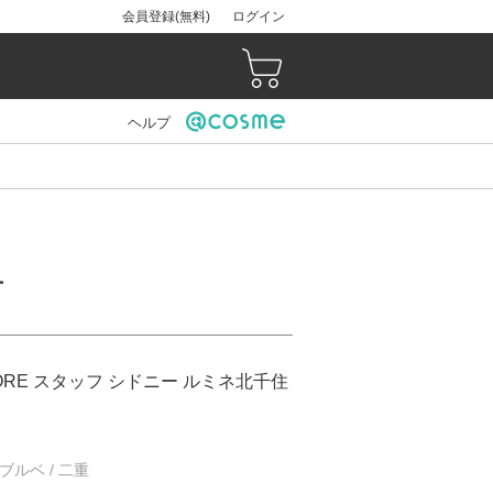
会員登録(無料)
ログイン
ヘルプ
ー
STORE スタッフ シドニー ルミネ北千住
/ ブルベ / 二重