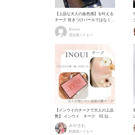
【上品な大人の血色感】を叶える
チーク 吹きつけパールではなく、
ク！
しっかりとパールが練り込まれ
𝐾𝑖𝑟𝑎𝑟𝑎
混合肌 / イエベ
【インウイのチークで大人の上品
艶】 インウイ チーク 01 以前
から気になっていたイ
みやざわ
乾燥肌 / イエベ