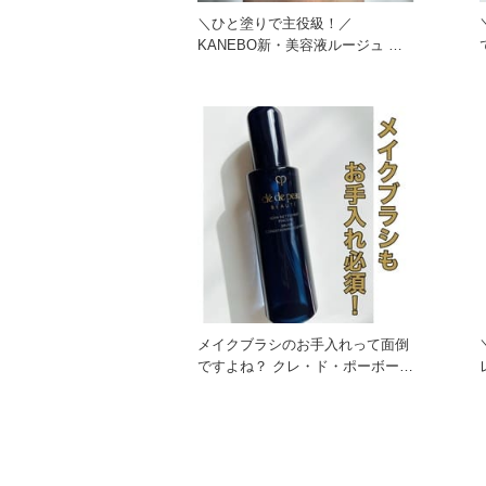
＼ひと塗りで主役級！／
KANEBO新・美容液ルージュ 一
目惚れカラーは？ イエベ・ブル
メイクブラシのお手入れって面倒
ですよね？ クレ・ド・ポーボー
レ
テ ソワンネトワイヤンパン