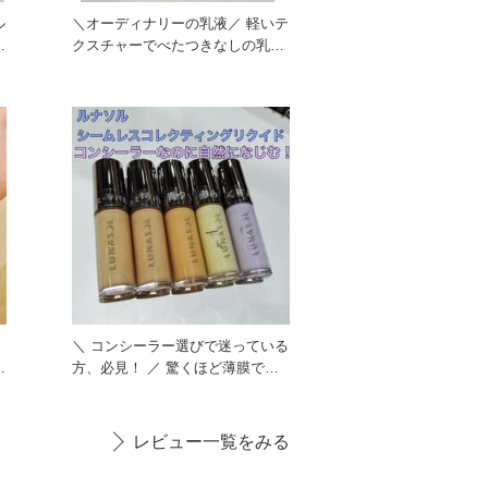
ル
＼オーディナリーの乳液／ 軽いテ
クスチャーでべたつきなしの乳液
です！ べたつく感触が苦手
フ
＼ コンシーラー選びで迷っている
方、必見！ ／ 驚くほど薄膜でぴ
たっとフィット。 ハイ
レビュー一覧をみる