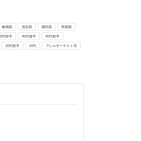
敏感肌
混合肌
脂性肌
乾燥肌
50代前半
40代後半
40代前半
20代前半
10代
アレルギーテスト済