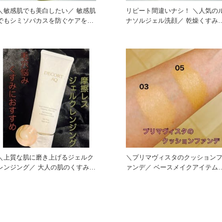
＼敏感肌でも美白したい／ 敏感肌
リピート間違いナシ！ ＼人気の
でもシミソバカスを防ぐケアをし
ナソルジェル洗顔／ 乾燥くすみや
たい方 透明感がほしい方に
角栓が気に
＼上質な肌に磨き上げるジェルク
＼プリマヴィスタのクッション
ンジング／ 大人の肌のくすみや
ァンデ／ ベースメイクアイテムが
毛穴悩みにおすすめの ジェ
人気のプリマヴィスタからク