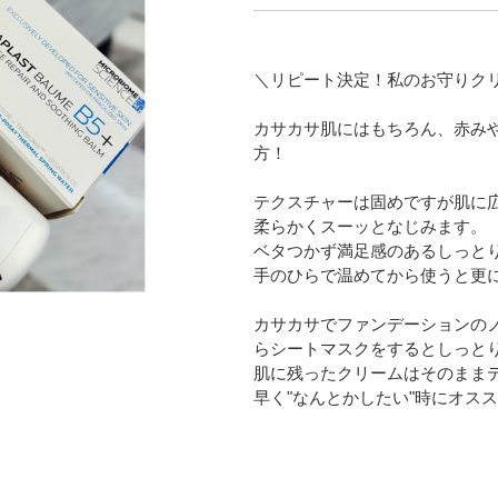
＼リピート決定！私のお守りク
カサカサ肌にはもちろん、赤み
方！
テクスチャーは固めですが肌に
柔らかくスーッとなじみます。
ベタつかず満足感のあるしっと
手のひらで温めてから使うと更
カサカサでファンデーションの
らシートマスクをするとしっと
肌に残ったクリームはそのまま
早く"なんとかしたい"時にオス