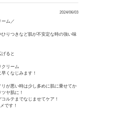
2024/06/03
リーム／
やひりつきなど肌が不安定な時の強い味
広げると
りクリーム
に早くなじみます！
ノリが悪い時は少し多めに肌に乗せてか
りツヤ肌に！
デコルテまでなじませてケア！
スメです！