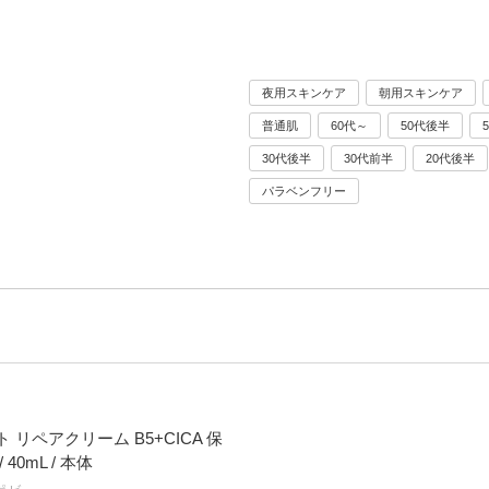
夜用スキンケア
朝用スキンケア
普通肌
60代～
50代後半
30代後半
30代前半
20代後半
パラベンフリー
 リペアクリーム B5+CICA 保
40mL / 本体