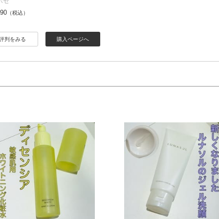
ポゼ
190
（税込）
評判をみる
購入ページへ