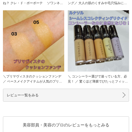
ね？ クレ・ド・ポーボーテ ソワンネト
ング／ 大人の肌のくすみや毛穴悩みにお
ワイヤンパン
すすめの ジェ
＼プリマヴィスタのクッションファンデ
＼ コンシーラー選びで迷っている方、必
／ ベースメイクアイテムが人気のプリマ
見！ ／ 驚くほど薄膜でぴたっとフィッ
ヴィスタからク
ト。 ハイ
レビュー一覧をみる
美容部員・美容のプロのレビューをもっとみる