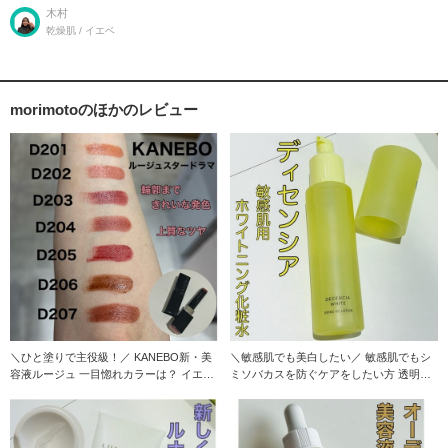
お守りリップ！
木村
乾燥肌 / イエベ
morimotoのほかのレビュー
＼ひと塗りで主役級！／ KANEBO新・美
＼敏感肌でも美白したい／ 敏感肌でもシ
容液ルージュ 一目惚れカラーは？ イエ
ミソバカスを防ぐケアをしたい方 透明感
ベ・ブル
がほしい方に