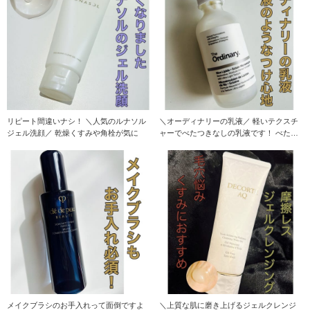
リピート間違いナシ！ ＼人気のルナソル
＼オーディナリーの乳液／ 軽いテクスチ
ジェル洗顔／ 乾燥くすみや角栓が気に
ャーでべたつきなしの乳液です！ べたつ
く感触が苦手
メイクブラシのお手入れって面倒ですよ
＼上質な肌に磨き上げるジェルクレンジ