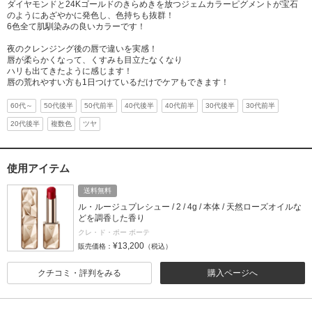
ダイヤモンドと24Kゴールドのきらめきを放つジェムカラーピグメントが宝石
のようにあざやかに発色し、色持ちも抜群！
6色全て肌馴染みの良いカラーです！
夜のクレンジング後の唇で違いを実感！
唇が柔らかくなって、くすみも目立たなくなり
ハリも出てきたように感じます！
唇の荒れやすい方も1日つけているだけでケアもできます！
60代～
50代後半
50代前半
40代後半
40代前半
30代後半
30代前半
20代後半
複数色
ツヤ
使用アイテム
送料無料
ル・ルージュプレシュー / 2 / 4g / 本体 / 天然ローズオイルな
どを調香した香り
クレ・ド・ポー ボーテ
¥13,200
販売価格：
（税込）
クチコミ・評判をみる
購入ページへ