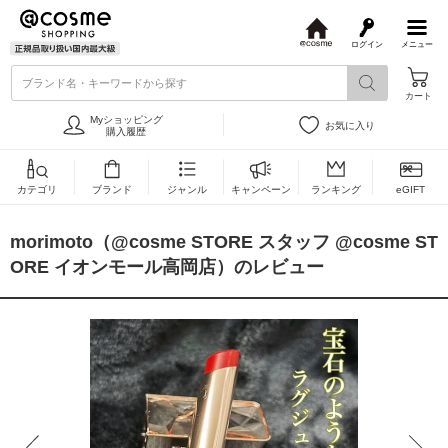
ログイン
メニュー
@
c
ブランド名・キーワードから探す
o
カート
s
m
Myショッピング
お気に入り
e
購入履歴
カテゴリ
ブランド
ジャンル
キャンペーン
ランキング
eGIFT
morimoto（@cosme STORE スタッフ @cosme ST
ORE イオンモール高岡店）のレビュー