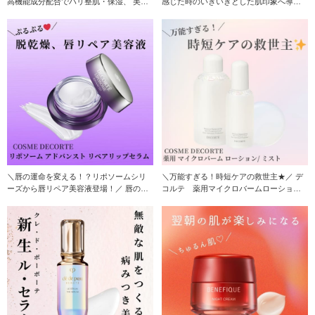
高機能成分配合でハリ整肌・保湿、 美白*
感じた時のいきいきとした肌印象へ導く
有効成分ト
美容液！ 贅
＼唇の運命を変える！？リポソームシリ
＼万能すぎる！時短ケアの救世主★／ デ
ーズから唇リペア美容液登場！／ 唇の乾
コルテ 薬用マイクロバームローション/
燥が気になる
ミスト 「高