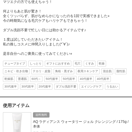
マツエクの方でも使えちゃう！
何よりもあと肌が驚き！
全くツッパらず、肌がなめらかになったのを1回で実感できました⭐︎
今の時期気になる毛穴ケアもハリケアもできちゃう！
ダブル洗顔不要で忙しい日には助かるアイテムです♪
１度は試していただきたいアイテム！
私の推しコスメに仲間入りしました(*´∀`)♪
是非自分へのご褒美に使ってみてください⭐︎
チューブタイプ
しっとり
ギフトにおすすめ
毛穴
くすみ
乾燥
ニキビ・吹き出物
テカリ・皮脂
角栓・黒ずみ
夜用スキンケア
混合肌
脂性肌
乾燥肌
普通肌
60代～
50代後半
50代前半
40代後半
40代前半
30代後半
30代前半
20代後半
ダブル洗顔不要
エイジングケア
うるおい
使用アイテム
送料無料
AQ ラディアンス ウォータリー ジェル クレンジング / 175g /
本体