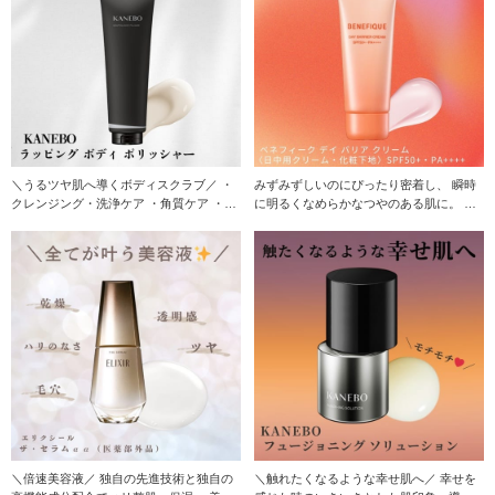
＼うるツヤ肌へ導くボディスクラブ／ ・
みずみずしいのにぴったり密着し、 瞬時
クレンジング・洗浄ケア ・角質ケア ・保
に明るくなめらかなつやのある肌に。 紫
湿ケア パ
外線ダメージ
＼倍速美容液／ 独自の先進技術と独自の
＼触れたくなるような幸せ肌へ／ 幸せを