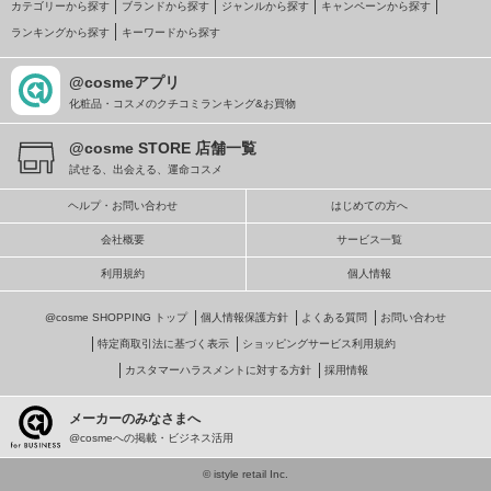
カテゴリーから探す
ブランドから探す
ジャンルから探す
キャンペーンから探す
ランキングから探す
キーワードから探す
@cosmeアプリ
化粧品・コスメのクチコミランキング&お買物
@cosme STORE 店舗一覧
試せる、出会える、運命コスメ
ヘルプ・お問い合わせ
はじめての方へ
会社概要
サービス一覧
利用規約
個人情報
@cosme SHOPPING トップ
個人情報保護方針
よくある質問
お問い合わせ
特定商取引法に基づく表示
ショッピングサービス利用規約
カスタマーハラスメントに対する方針
採用情報
メーカーのみなさまへ
@cosmeへの掲載・ビジネス活用
© istyle retail Inc.