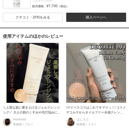
コスメデコルテ
¥7,700
販売価格：
（税込）
クチコミ・評判をみる
購入ページへ
使用アイテムのほかのレビュー
＼上質な肌に磨き上げるジェルクレンジ
\マイベスコスはこれでキマりっ！/ コスメ
ング／ 大人の肌のくすみや毛穴悩みにお
デコルテからオイルフリー水感クレンジ
すすめの ジェ
ングが登場
morimoto
はしもと
乾燥肌 / ブルベ
乾燥肌 / イエベ