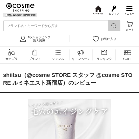
ログイン
メニュー
@
c
ブランド名・キーワードから探す
o
カート
s
m
Myショッピング
お気に入り
e
購入履歴
カテゴリ
ブランド
ジャンル
キャンペーン
ランキング
eGIFT
shiitsu（@cosme STORE スタッフ @cosme STO
RE ルミネエスト新宿店）のレビュー