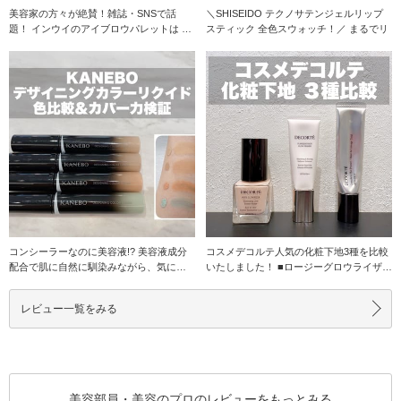
美容家の方々が絶賛！雑誌・SNSで話
＼SHISEIDO テクノサテンジェルリップ
題！ インウイのアイブロウパレットは 一
スティック 全色スウォッチ！／ まるでリ
体何がすごいの
コンシーラーなのに美容液!? 美容液成分
コスメデコルテ人気の化粧下地3種を比較
配合で肌に自然に馴染みながら、気にな
いたしました！ ■ロージーグロウライザー
るお悩みはカ
血
レビュー一覧をみる
美容部員・美容のプロのレビューをもっとみる