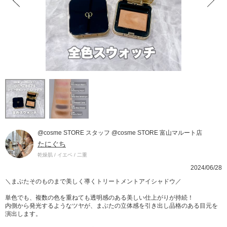
@cosme STORE スタッフ @cosme STORE 富山マルート店
たにぐち
乾燥肌 / イエベ / 二重
2024/06/28
＼まぶたそのものまで美しく導くトリートメントアイシャドウ／
単色でも、複数の色を重ねても透明感のある美しい仕上がりが持続！
内側から発光するようなツヤが、まぶたの立体感を引き出し品格のある目元を
演出します。