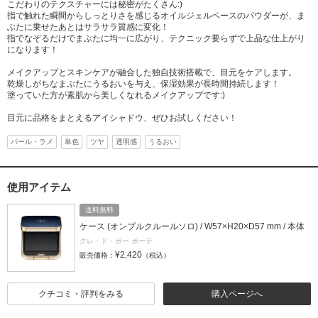
こだわりのテクスチャーには秘密がたくさん:)
指で触れた瞬間からしっとりさを感じるオイルジェルベースのパウダーが、ま
ぶたに乗せたあとはサラサラ質感に変化！
指でなぞるだけでまぶたに均一に広がり、テクニック要らずで上品な仕上がり
になります！
メイクアップとスキンケアが融合した独自技術搭載で、目元をケアします。
乾燥しがちなまぶたにうるおいを与え、保湿効果が長時間持続します！
塗っていた方が素肌から美しくなれるメイクアップです:)
目元に品格をまとえるアイシャドウ、ぜひお試しください！
パール・ラメ
単色
ツヤ
透明感
うるおい
使用アイテム
送料無料
ケース (オンブルクルールソロ) / W57×H20×D57 mm / 本体
クレ・ド・ポー ボーテ
¥2,420
販売価格：
（税込）
クチコミ・評判をみる
購入ページへ