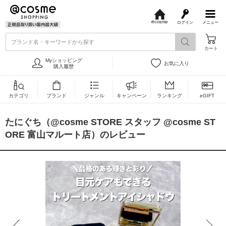
ログイン
メニュー
@
c
ブランド名・キーワードから探す
o
カート
s
m
Myショッピング
お気に入り
e
購入履歴
カテゴリ
ブランド
ジャンル
キャンペーン
ランキング
eGIFT
たにぐち（@cosme STORE スタッフ @cosme ST
ORE 富山マルート店）のレビュー