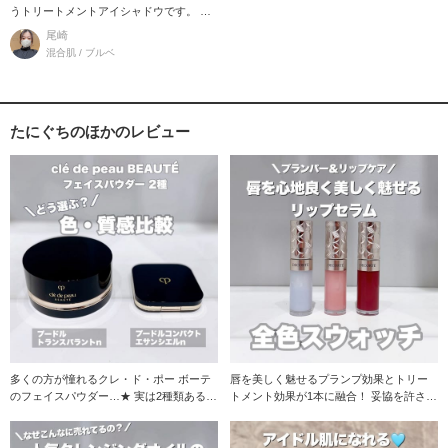
うトリートメントアイシャドウです。 単
色でも重ね
尾崎
混合肌 / ブルベ
たにぐちのほかのレビュー
多くの方が憧れるクレ・ド・ポー ボーテ
唇を美しく魅せるプランプ効果とトリー
のフェイスパウダー…★ 実は2種類あるん
トメント効果が1本に融合！ 妥協を許さな
です！ そ
いリップセラム