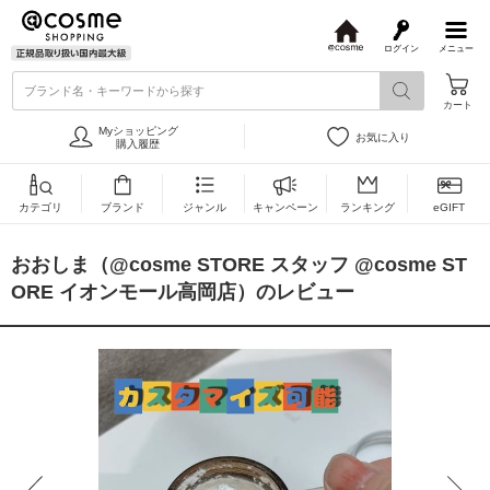
ログイン
メニュー
@
c
ブランド名・キーワードから探す
o
カート
s
m
Myショッピング
お気に入り
e
購入履歴
カテゴリ
ブランド
ジャンル
キャンペーン
ランキング
eGIFT
おおしま（@cosme STORE スタッフ @cosme ST
ORE イオンモール高岡店）のレビュー