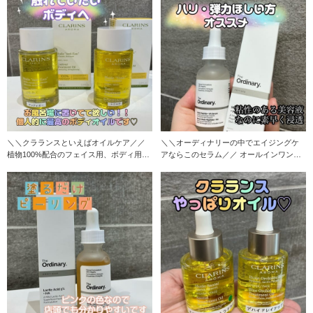
＼＼クラランスといえばオイルケア／／
＼＼オーディナリーの中でエイジングケ
植物100%配合のフェイス用、ボディ用の
アならこのセラム／／ オールインワン美
トリートメン
容液と言われて