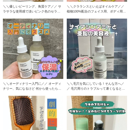
＼＼優しいピーリング、角質ケア／／ サ
＼＼クラランスといえばオイルケア／／
ラサラな使用感で淡いピンク色のセラム
植物100%配合のフェイス用、ボディ用の
で見た目にもカワ
トリートメン
＼＼オーディナリー入門に／／ オーディ
＼＼毛穴を気にしている！そんな方へ／
ナリー、気になるけど 何から使ったらい
／ 毛穴周りのトラブルって暑くなると気
いか分からない
になりますよねぇ