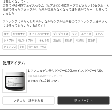
は難しくないです。
店舗でHA2+B5フェイスセラム（ヒアルロン酸2%＋プロビタミンB5セラム）と
混ぜて使ったスタッフが、毛穴が目立たなくなって透明感がでたー！と喜んで
いました！
スキンケアにきちんと向きかいながらケアが出来るのでスキンケア大好きさん
には使ってもらいたい1品です！
微香
肌荒れ予防
ギフトにおすすめ
プチプライス
シミ
ニキビ跡
くすみ
シミ予防
そばかす予防
ニキビ予防
混合肌
脂性肌
乾燥肌
普通肌
ビタミンC
美白
背中ニキビ予防
使用アイテム
L-アスコルビン酸*パウダー(100LAAインパウダー) / 20g
The Ordinary(オーディナリー)
¥1,210
販売価格：
（税込）
クチコミ・評判をみる
購入ページへ