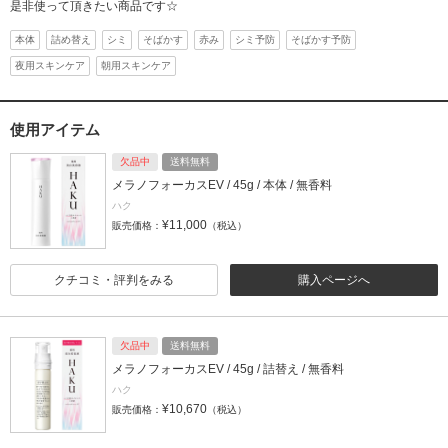
是非使って頂きたい商品です☆
本体
詰め替え
シミ
そばかす
赤み
シミ予防
そばかす予防
夜用スキンケア
朝用スキンケア
使用アイテム
欠品中
送料無料
メラノフォーカスEV / 45g / 本体 / 無香料
ハク
¥11,000
販売価格：
（税込）
クチコミ・評判をみる
購入ページへ
欠品中
送料無料
メラノフォーカスEV / 45g / 詰替え / 無香料
ハク
¥10,670
販売価格：
（税込）