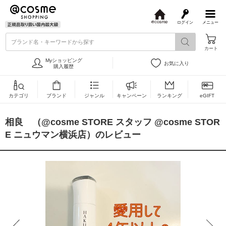
ログイン
メニュー
@
c
ブランド名・キーワードから探す
o
カート
s
m
Myショッピング
お気に入り
e
購入履歴
カテゴリ
ブランド
ジャンル
キャンペーン
ランキング
eGIFT
相良 （@cosme STORE スタッフ @cosme STOR
E ニュウマン横浜店）のレビュー