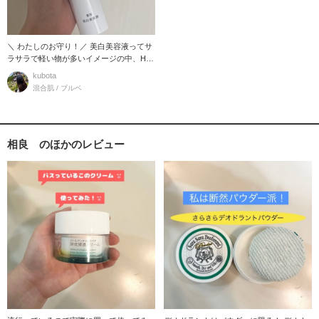
＼ わたしのお守り！／ 美白美容液ってサ
ラサラで軽い物が多いイメージの中、HA
KUはしっ
kubota
混合肌 / ブルベ
相良 のほかのレビュー