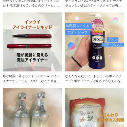
流行っているので実際に買って使ってみ
デオドラントはパウダーに限る！ デオナ
た！ 巷で流行っているこのクリーム。ど
チュレといえばスティックタイプが有名
んなものかと買
かなと思うので
瞳が綺麗に見えるアイライナー★ アイラ
なんだかんだリピートしているボディソ
イナーがしっくりこない… なんか書きず
ープ♪ ボディソープは良さそうなものを
らい… アイ
色々使うのです