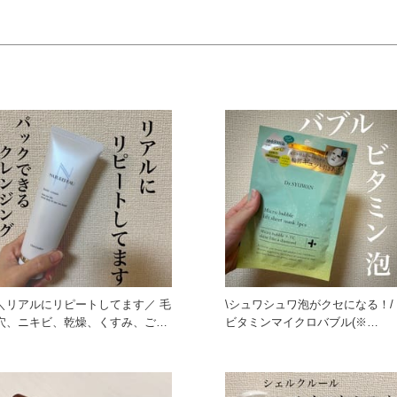
＼リアルにリピートしてます／ 毛
\シュワシュワ泡がクセになる！/
穴、ニキビ、乾燥、くすみ、ごわ
ビタミンマイクロバブル(※
つき、、、 色んな悩みを解決
Dr.SYUWANによる独