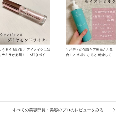
＼うるうるEYE／ アイメイクには
＼ボディの保湿ケア難民さん集
キラキラが必須！！ <好きポイン
合！／ 冬場になると 乾燥して痒
ト> ・ま
くなってボロボロに。。
すべての美容部員・美容のプロのレビューをみる