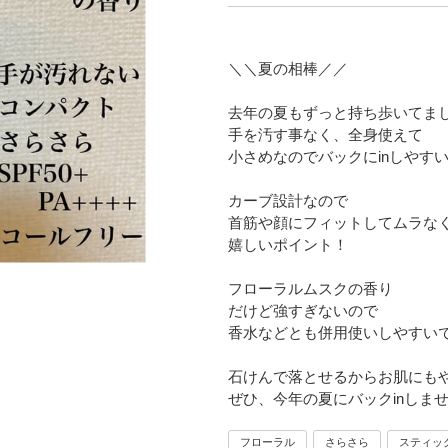
＼＼夏の相棒／／
去年の夏もずっと持ち歩いてま
手を汚す事なく、全身使えて
小さめなのでバックにinしやす
カーブ設計なので
首筋や顔にフィットしてムラな
嬉しいポイント！
フローラルムスクの香り
だけど強すぎないので
香水などとも併用使いしやすい
石けんで落とせるからお肌にも
ぜひ、今年の夏にバックinしま
フローラル
さらさら
スティッ