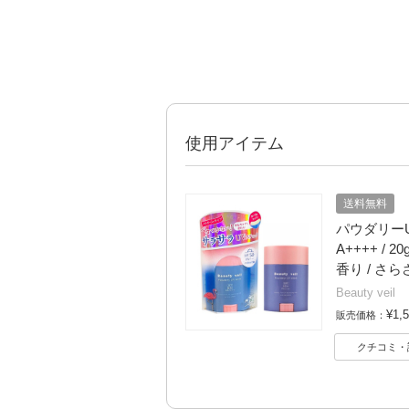
使用アイテム
送料無料
パウダリーUV
A++++ / 
香り / さら
Beauty veil
¥1,
販売価格：
クチコミ・