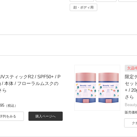
顔・ボディ用
欠品
スティックR2 / SPF50+ / P
限定
20g / 本体 / フローラルムスクの
セット(
さら
+ / 
さら
Beauty
595
（税込）
販売価
評判をみる
購入ページへ
ク