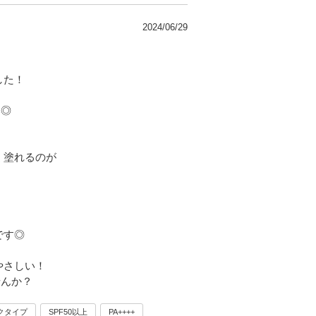
2024/06/29
した！
い◎
く塗れるのが
です◎
やさしい！
せんか？
クタイプ
SPF50以上
PA++++