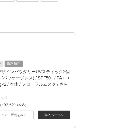
中
送料無料
デザインパウダリーUVスティック2個
パッケージレス) / SPF50+ / PA+++
20g×2 / 本体 / フローラルムスク / さら
 veil
¥2,640
格：
（税込）
チコミ・評判をみる
購入ページへ