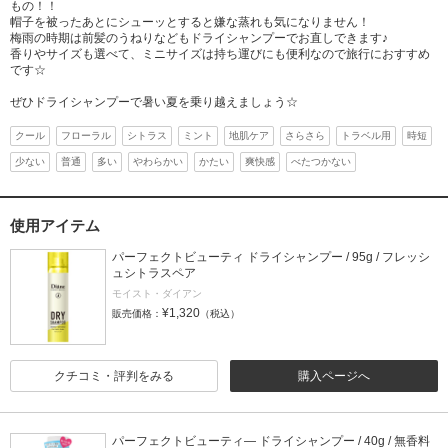
もの！！
帽子を被ったあとにシューッとすると嫌な蒸れも気になりません！
梅雨の時期は前髪のうねりなどもドライシャンプーでお直しできます♪
香りやサイズも選べて、ミニサイズは持ち運びにも便利なので旅行におすすめ
です☆
ぜひドライシャンプーで暑い夏を乗り越えましょう☆
クール
フローラル
シトラス
ミント
地肌ケア
さらさら
トラベル用
時短
少ない
普通
多い
やわらかい
かたい
爽快感
べたつかない
使用アイテム
パーフェクトビューティ ドライシャンプー / 95g / フレッシ
ュシトラスペア
モイスト・ダイアン
¥1,320
販売価格：
（税込）
クチコミ・評判をみる
購入ページへ
パーフェクトビューティ― ドライシャンプー / 40g / 無香料