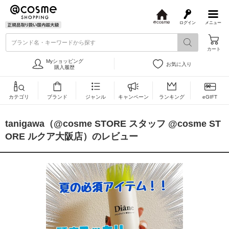
ログイン
メニュー
@
c
ブランド名・キーワードから探す
o
カート
s
m
Myショッピング
お気に入り
e
購入履歴
カテゴリ
ブランド
ジャンル
キャンペーン
ランキング
eGIFT
tanigawa（@cosme STORE スタッフ @cosme ST
ORE ルクア大阪店）のレビュー