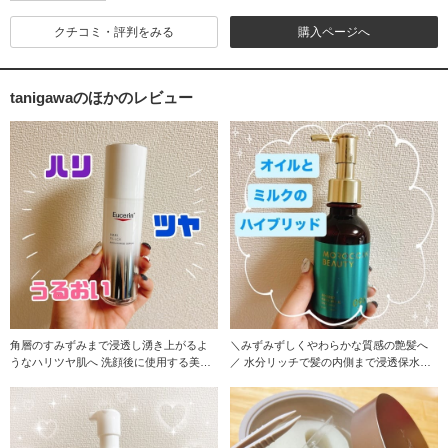
クチコミ・評判をみる
購入ページへ
tanigawaのほかのレビュー
角層のすみずみまで浸透し湧き上がるよ
＼みずみずしくやわらかな質感の艶髪へ
うなハリツヤ肌へ 洗顔後に使用する美容
／ 水分リッチで髪の内側まで浸透保水す
液で、純度９
るミルク成分*