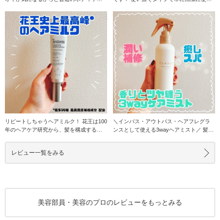
プでゴシゴシ洗
ます！ エン
リピートしちゃうヘアミルク！ 花王は100
＼インバス・アウトバス・ヘアフレグラ
年のヘアケア研究から、髪を構成する要
ンスとして使える3wayヘアミスト／ 髪内
素である、
部に潤いと
レビュー一覧をみる
美容部員・美容のプロのレビューをもっとみる