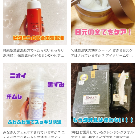
持続型濃密泡処方でへたらないもっちり
＼独自形状の360°シート／ 皆さま目元ケ
泡洗顔！ 保湿成分のビタミンCやヒアル
アはされていますか？ アイクリームや部
ロン酸配合でお
分用のパ
みなさんフェムケアされていますか？ ニ
3年ほど愛用しているクレンジングタオル
オイが気になるからと普通のボディソー
です！ 使い捨てタイプで常に清潔に使え